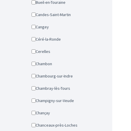
Bueil-en-Touraine
Candes-Saint-Martin
Cangey
Céré-la-Ronde
Cerelles
Chambon
Chambourg-sur-Indre
Chambray-lès-Tours
Champigny-sur-Veude
Chançay
Chanceaux-près-Loches