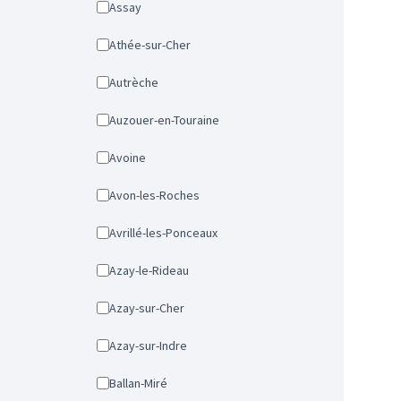
Assay
Athée-sur-Cher
Autrèche
Auzouer-en-Touraine
Avoine
Avon-les-Roches
Avrillé-les-Ponceaux
Azay-le-Rideau
Azay-sur-Cher
Azay-sur-Indre
Ballan-Miré