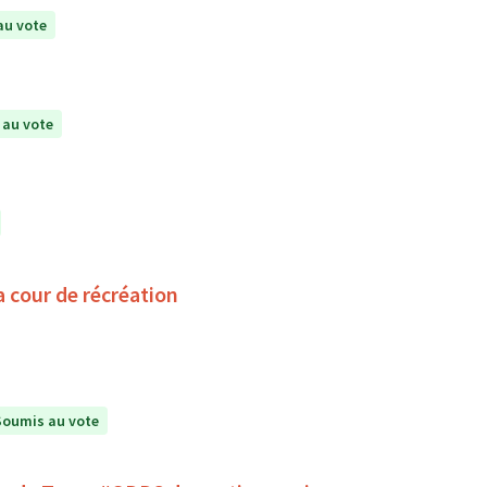
au vote
 au vote
a cour de récréation
Soumis au vote