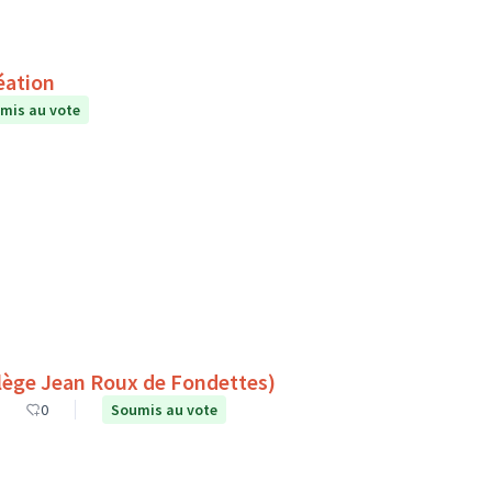
éation
mis au vote
es espaces de lecture à l’extérieur (Collège Jean Roux de Fondettes)
0
Soumis au vote