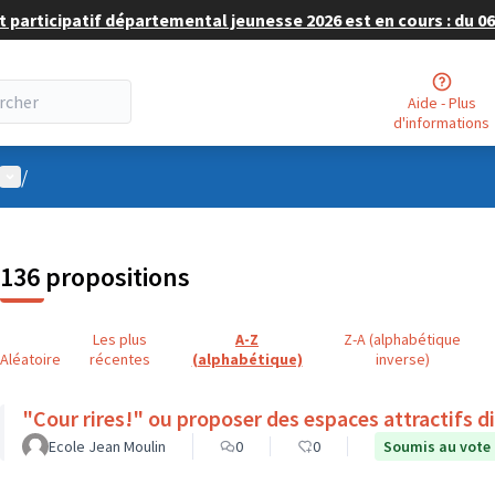
 participatif départemental jeunesse 2026 est en cours : du 06 
Aide - Plus
d'informations
Menu utilisateur
/
136 propositions
Les plus
A-Z
Z-A (alphabétique
Aléatoire
récentes
(alphabétique)
inverse)
"Cour rires!" ou proposer des espaces attractifs d
Ecole Jean Moulin
0
0
Soumis au vote