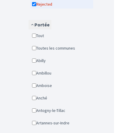
Rejected
Portée
Tout
Toutes les communes
Abilly
Ambillou
Amboise
Anché
Antogny-le-Tillac
Artannes-sur-Indre