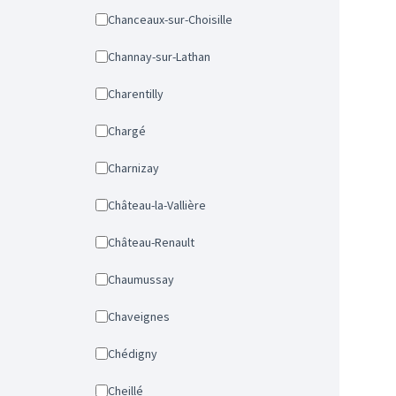
Chanceaux-sur-Choisille
Channay-sur-Lathan
Charentilly
Chargé
Charnizay
Château-la-Vallière
Château-Renault
Chaumussay
Chaveignes
Chédigny
Cheillé