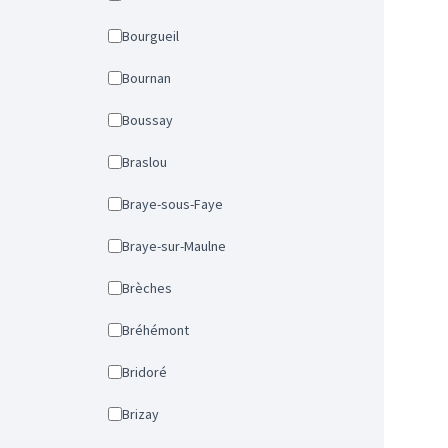
Bourgueil
Bournan
Boussay
Braslou
Braye-sous-Faye
Braye-sur-Maulne
Brèches
Bréhémont
Bridoré
Brizay