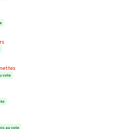
e
rs
inettes
u vote
ote
is au vote