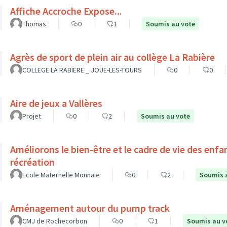
Affiche Accroche Expose...
Thomas
0
1
Soumis au vote
Agrès de sport de plein air au collège La Rabière
COLLEGE LA RABIERE _ JOUE-LES-TOURS
0
0
Aire de jeux a Vallères
Projet
0
2
Soumis au vote
Améliorons le bien-être et le cadre de vie des enf
récréation
Ecole Maternelle Monnaie
0
2
Soumis 
Aménagement autour du pump track
CMJ de Rochecorbon
0
1
Soumis au v