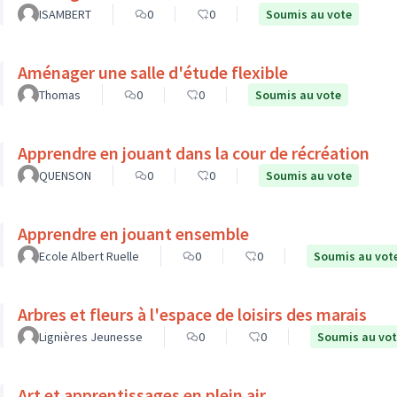
ISAMBERT
0
0
Soumis au vote
Aménager une salle d'étude flexible
Thomas
0
0
Soumis au vote
Apprendre en jouant dans la cour de récréation
QUENSON
0
0
Soumis au vote
Apprendre en jouant ensemble
Ecole Albert Ruelle
0
0
Soumis au vot
Arbres et fleurs à l'espace de loisirs des marais
Lignières Jeunesse
0
0
Soumis au vo
Art et apprentissages en plein air