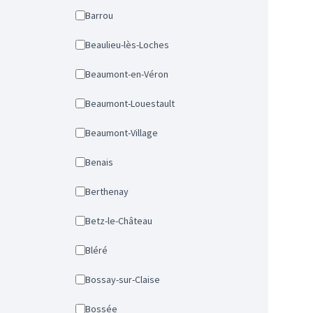
Barrou
Beaulieu-lès-Loches
Beaumont-en-Véron
Beaumont-Louestault
Beaumont-Village
Benais
Berthenay
Betz-le-Château
Bléré
Bossay-sur-Claise
Bossée