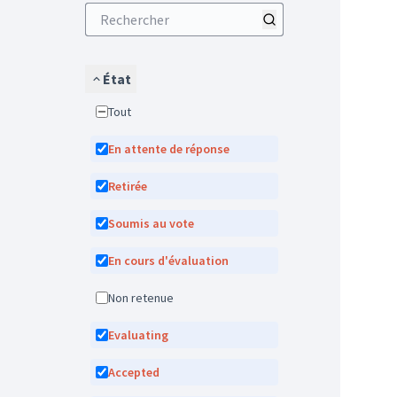
État
Tout
En attente de réponse
Retirée
Soumis au vote
En cours d'évaluation
Non retenue
Evaluating
Accepted