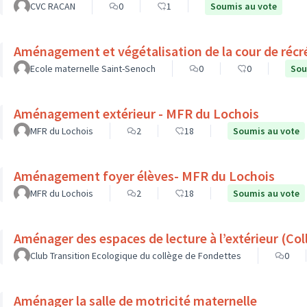
CVC RACAN
0
1
Soumis au vote
Aménagement et végétalisation de la cour de récr
Ecole maternelle Saint-Senoch
0
0
Sou
Aménagement extérieur - MFR du Lochois
MFR du Lochois
2
18
Soumis au vote
Aménagement foyer élèves- MFR du Lochois
MFR du Lochois
2
18
Soumis au vote
Aménager d
Club Transition Ecologique du collège de Fondettes
0
Aménager la salle de motricité maternelle