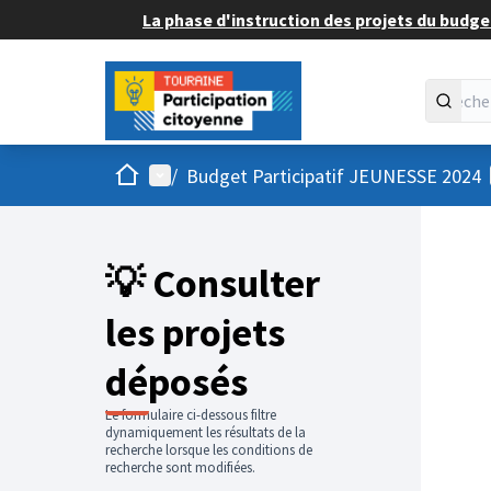
La phase d'instruction des projets du budget
Accueil
Menu principal
/
Budget Participatif JEUNESSE 2024
💡 Consulter
les projets
déposés
Le formulaire ci-dessous filtre
dynamiquement les résultats de la
recherche lorsque les conditions de
recherche sont modifiées.