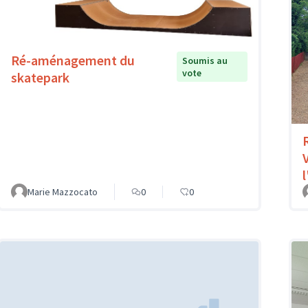
Ré-aménagement du
Soumis au
vote
skatepark
l
Marie Mazzocato
0
0