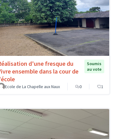
Réalisation d'une fresque du
Soumis
au vote
Vivre ensemble dans la cour de
'école
Ecole de La Chapelle aux Naux
0
1