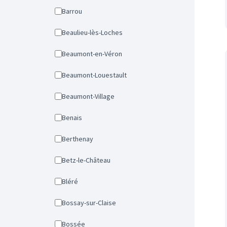
Barrou
Beaulieu-lès-Loches
Beaumont-en-Véron
Beaumont-Louestault
Beaumont-Village
Benais
Berthenay
Betz-le-Château
Bléré
Bossay-sur-Claise
Bossée