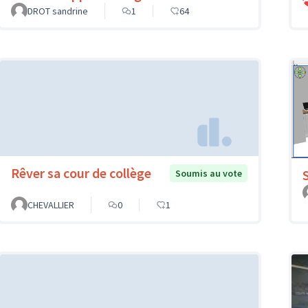
DROT sandrine
1
64
Rêver sa cour de collège
Soumis au vote
CHEVALLIER
0
1