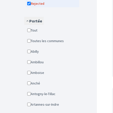
Rejected
Portée
Tout
Toutes les communes
Abilly
Ambillou
Amboise
Anché
Antogny-le-Tillac
Artannes-sur-Indre