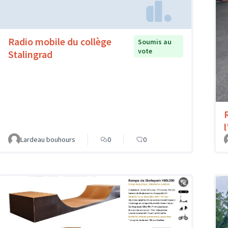
Radio mobile du collège
Soumis au
vote
Stalingrad
l
Lardeau bouhours
0
0