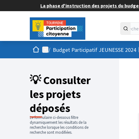
La phase d'instruction des projets du budget
Accueil
Menu principal
/
Budget Participatif JEUNESSE 2024
💡 Consulter
les projets
déposés
Le formulaire ci-dessous filtre
dynamiquement les résultats de la
recherche lorsque les conditions de
recherche sont modifiées.