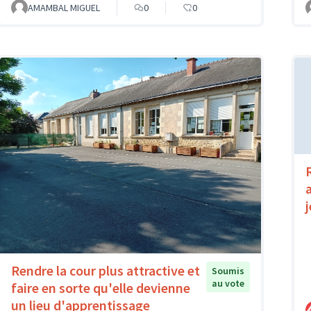
AMAMBAL MIGUEL
0
0
Rendre la cour plus attractive et
Soumis
au vote
faire en sorte qu'elle devienne
un lieu d'apprentissage