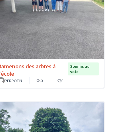
Ramenons des arbres à
Soumis au
vote
'école
PERROTIN
0
0