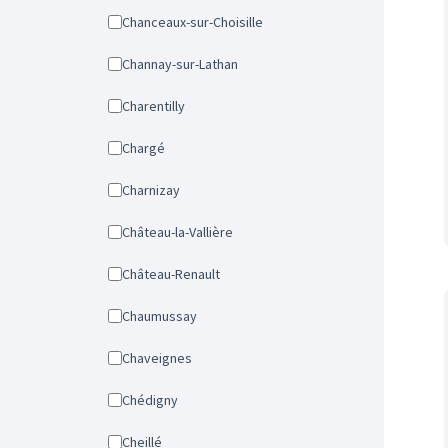
Chanceaux-sur-Choisille
Channay-sur-Lathan
Charentilly
Chargé
Charnizay
Château-la-Vallière
Château-Renault
Chaumussay
Chaveignes
Chédigny
Cheillé