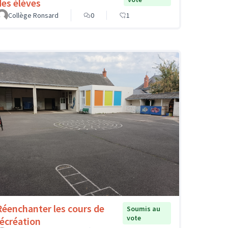
des élèves
Collège Ronsard
0
1
Réenchanter les cours de
Soumis au
vote
récréation