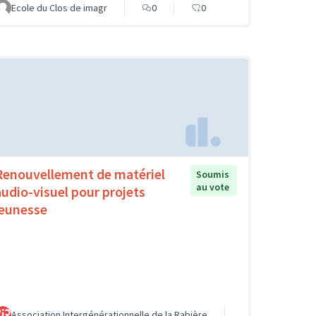
Ecole du Clos de imagr
0
0
Renouvellement de matériel
Soumis
au vote
audio-visuel pour projets
jeunesse
Association Intergénérationnelle de la Rabière