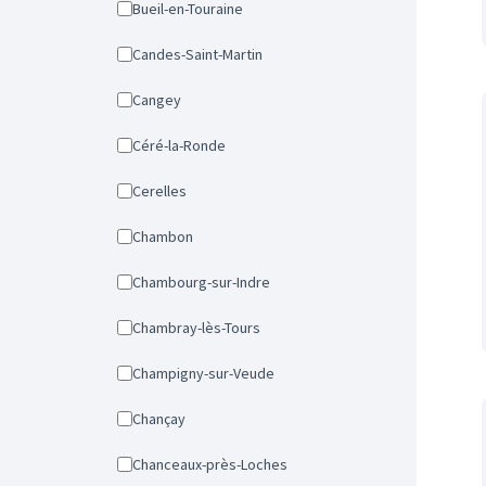
Bueil-en-Touraine
Candes-Saint-Martin
Cangey
Céré-la-Ronde
Cerelles
Chambon
Chambourg-sur-Indre
Chambray-lès-Tours
Champigny-sur-Veude
Chançay
Chanceaux-près-Loches