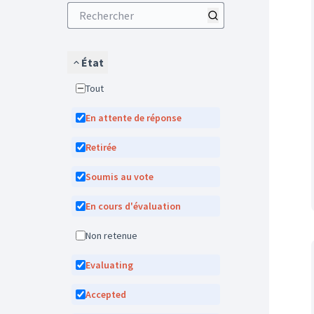
État
Tout
En attente de réponse
Retirée
Soumis au vote
En cours d'évaluation
Non retenue
Evaluating
Accepted