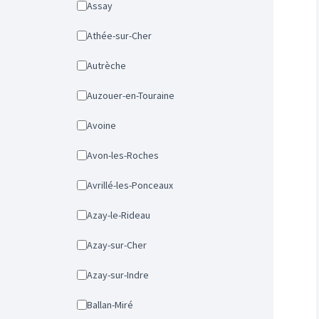
Assay
Athée-sur-Cher
Autrèche
Auzouer-en-Touraine
Avoine
Avon-les-Roches
Avrillé-les-Ponceaux
Azay-le-Rideau
Azay-sur-Cher
Azay-sur-Indre
Ballan-Miré