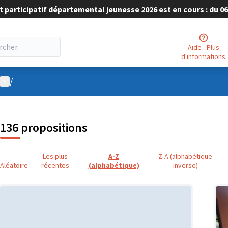
 participatif départemental jeunesse 2026 est en cours : du 06 
Aide - Plus
d'informations
Menu utilisateur
/
136 propositions
Les plus
A-Z
Z-A (alphabétique
Aléatoire
récentes
(alphabétique)
inverse)