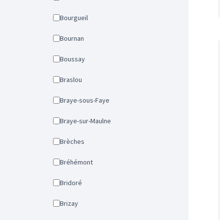
Bourgueil
Bournan
Boussay
Braslou
Braye-sous-Faye
Braye-sur-Maulne
Brèches
Bréhémont
Bridoré
Brizay