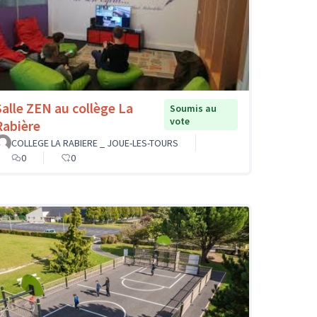
Salle ZEN au collège La
Soumis au
vote
Rabière
COLLEGE LA RABIERE _ JOUE-LES-TOURS
0
0