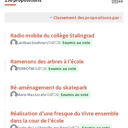
Classement des propositions par :
Radio mobile du collège Stalingrad
Lardeau bouhours
0
0
Soumis au vote
Ramenons des arbres à l'école
PERROTIN
0
0
Soumis au vote
Ré-aménagement du skatepark
Marie Mazzocato
0
0
Soumis au vote
Réalisation d'une fresque du Vivre ensemble
dans la cour de l'école
Ecole de La Chapelle aux Naux
0
1
Soumis au vote