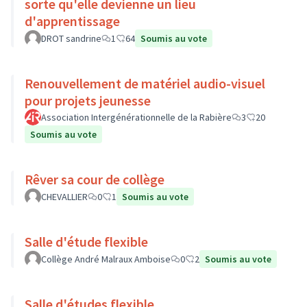
sorte qu'elle devienne un lieu
d'apprentissage
DROT sandrine
1
64
Soumis au vote
Renouvellement de matériel audio-visuel
pour projets jeunesse
Association Intergénérationnelle de la Rabière
3
20
Soumis au vote
Rêver sa cour de collège
CHEVALLIER
0
1
Soumis au vote
Salle d'étude flexible
Collège André Malraux Amboise
0
2
Soumis au vote
Salle d'études flexible