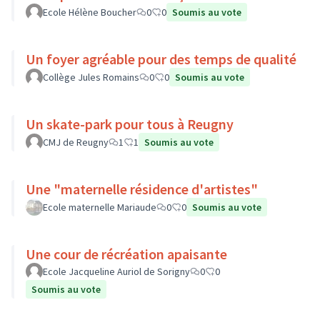
Ecole Hélène Boucher
0
0
Soumis au vote
Un foyer agréable pour des temps de qualité
Collège Jules Romains
0
0
Soumis au vote
Un skate-park pour tous à Reugny
CMJ de Reugny
1
1
Soumis au vote
Une "maternelle résidence d'artistes"
Ecole maternelle Mariaude
0
0
Soumis au vote
Une cour de récréation apaisante
Ecole Jacqueline Auriol de Sorigny
0
0
Soumis au vote