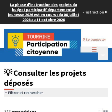
La phase d'instruction des projets du
budget participatif départemental
-
Instruction
jeunesse 2026 est en cours : du 06 juillet
2026 au 11 octobre 2026
Se connecter
Menu princi
Budget Participatif JEUNESSE 2024
/
Menu p
💡 Consulter les projets déposés
💡 Consulter les projets
déposés
Filtrer et rechercher
136 propositions