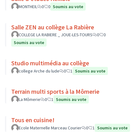
MONTHEIL
0
0
Soumis au vote
Salle ZEN au collège La Rabière
COLLEGE LA RABIERE _ JOUE-LES-TOURS
0
0
Soumis au vote
Studio multimédia au collège
college Arche du lude
0
1
Soumis au vote
Terrain multi sports à la Mômerie
La Mômerie
0
1
Soumis au vote
Tous en cuisine!
Ecole Maternelle Marceau Courier
0
1
Soumis au vote