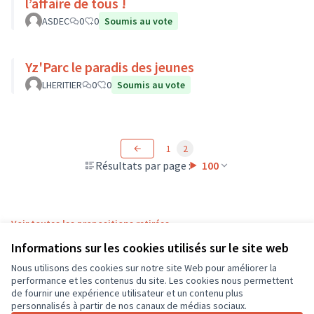
l’affaire de tous !
ASDEC
0
0
Soumis au vote
Yz'Parc le paradis des jeunes
LHERITIER
0
0
Soumis au vote
1
2
Résultats par page :
100
Voir toutes les propositions retirées
Informations sur les cookies utilisés sur le site web
Nous utilisons des cookies sur notre site Web pour améliorer la
Conditions d'utilisation
performance et les contenus du site. Les cookies nous permettent
Paramètres des cookies
de fournir une expérience utilisateur et un contenu plus
CD37 sur X
CD37 sur Facebook
CD37 sur Instagram
CD37 sur YouTube
personnalisés à partir de nos canaux de médias sociaux.