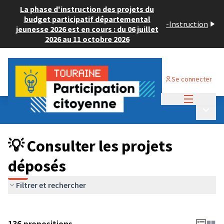
La phase d'instruction des projets du
budget participatif départemental
-
Instruction
jeunesse 2026 est en cours : du 06 juillet
2026 au 11 octobre 2026
Se connecter
Menu princi
Budget Participatif JEUNESSE 2024
/
Menu p
💡 Consulter les projets déposés
💡 Consulter les projets
déposés
Filtrer et rechercher
136 propositions