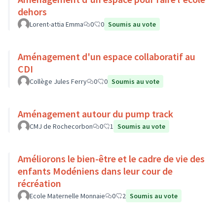
dehors
Lorent-attia Emma
0
0
Soumis au vote
Aménagement d'un espace collaboratif au
CDI
Collège Jules Ferry
0
0
Soumis au vote
Aménagement autour du pump track
CMJ de Rochecorbon
0
1
Soumis au vote
Améliorons le bien-être et le cadre de vie des
enfants Modéniens dans leur cour de
récréation
Ecole Maternelle Monnaie
0
2
Soumis au vote