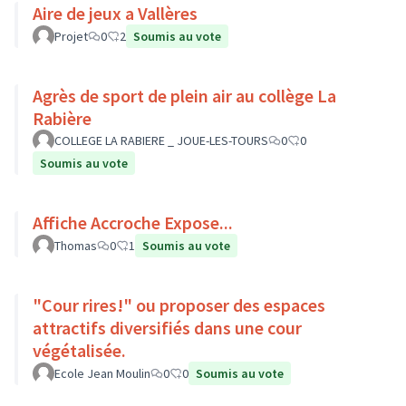
Aire de jeux a Vallères
Projet
0
2
Soumis au vote
Agrès de sport de plein air au collège La
Rabière
COLLEGE LA RABIERE _ JOUE-LES-TOURS
0
0
Soumis au vote
Affiche Accroche Expose...
Thomas
0
1
Soumis au vote
"Cour rires!" ou proposer des espaces
attractifs diversifiés dans une cour
végétalisée.
Ecole Jean Moulin
0
0
Soumis au vote