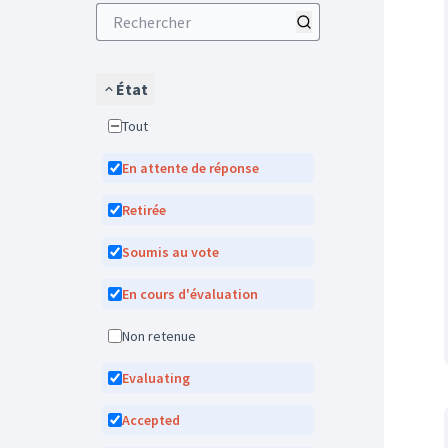
État
Tout
En attente de réponse
Retirée
Soumis au vote
En cours d'évaluation
Non retenue
Evaluating
Accepted