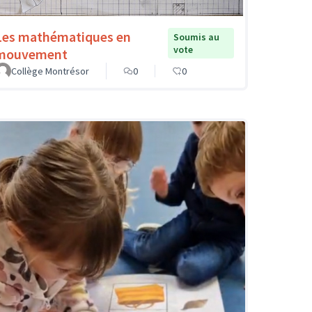
Les mathématiques en
Soumis au
vote
mouvement
Collège Montrésor
0
0