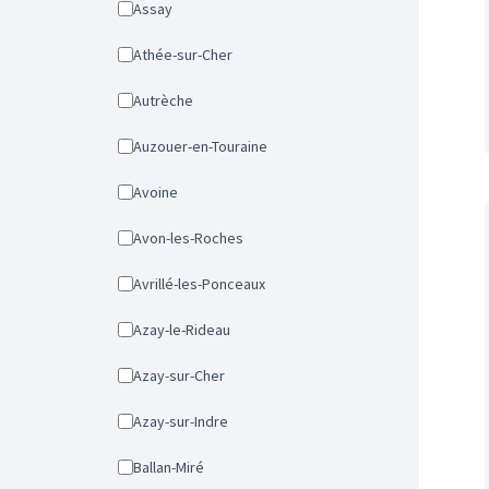
Assay
Athée-sur-Cher
Autrèche
Auzouer-en-Touraine
Avoine
Avon-les-Roches
Avrillé-les-Ponceaux
Azay-le-Rideau
Azay-sur-Cher
Azay-sur-Indre
Ballan-Miré