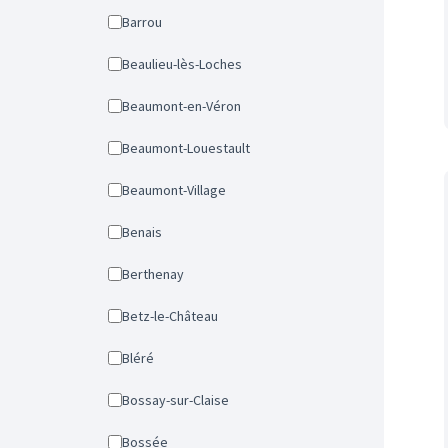
Barrou
Beaulieu-lès-Loches
Beaumont-en-Véron
Beaumont-Louestault
Beaumont-Village
Benais
Berthenay
Betz-le-Château
Bléré
Bossay-sur-Claise
Bossée