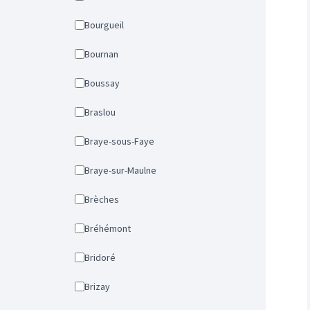
Bourgueil
Bournan
Boussay
Braslou
Braye-sous-Faye
Braye-sur-Maulne
Brèches
Bréhémont
Bridoré
Brizay