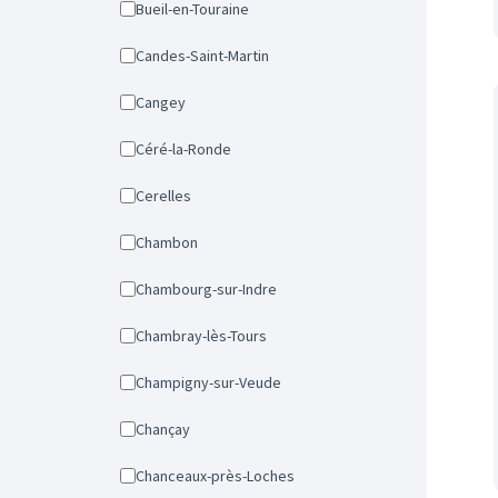
Bueil-en-Touraine
Candes-Saint-Martin
Cangey
Céré-la-Ronde
Cerelles
Chambon
Chambourg-sur-Indre
Chambray-lès-Tours
Champigny-sur-Veude
Chançay
Chanceaux-près-Loches