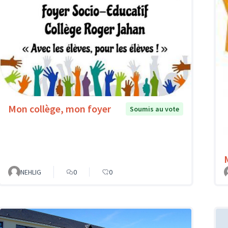
Mon collège, mon foyer
Soumis au vote
NEHLIG
0
0