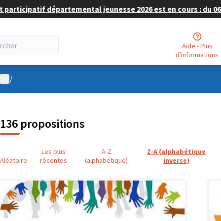
 participatif départemental jeunesse 2026 est en cours : du 06 
Aide - Plus
d'informations
Menu utilisateur
/
136 propositions
Les plus
A-Z
Z-A (alphabétique
Aléatoire
récentes
(alphabétique)
inverse)