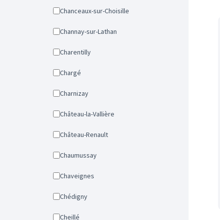
Chanceaux-sur-Choisille
Channay-sur-Lathan
Charentilly
Chargé
Charnizay
Château-la-Vallière
Château-Renault
Chaumussay
Chaveignes
Chédigny
Cheillé