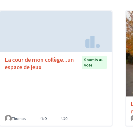
La cour de mon collège...un
Soumis au
vote
espace de jeux
Thomas
0
0