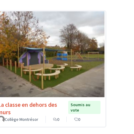
La classe en dehors des
Soumis au
vote
murs
Collège Montrésor
0
0