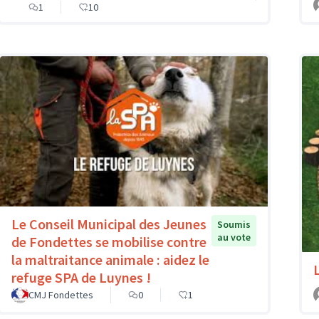
1
10
Le Conseil Municipal des Jeunes
Soumis
au vote
de Fondettes se mobilise contre
la maltraitance animale : aidez le
refuge SPA de Luynes !
CMJ Fondettes
0
1