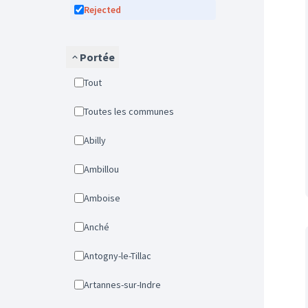
Rejected
Portée
Tout
Toutes les communes
Abilly
Ambillou
Amboise
Anché
Antogny-le-Tillac
Artannes-sur-Indre