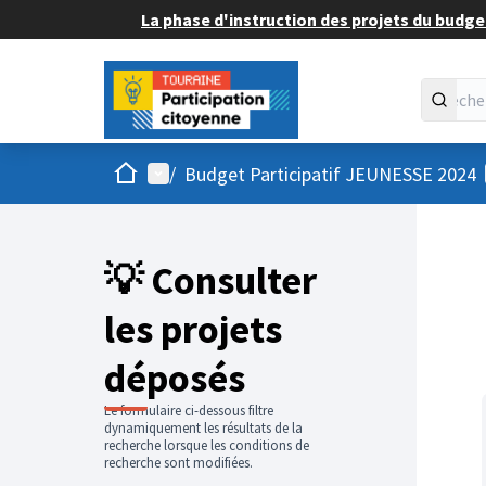
La phase d'instruction des projets du budget
Accueil
Menu principal
/
Budget Participatif JEUNESSE 2024
💡 Consulter
les projets
déposés
Le formulaire ci-dessous filtre
dynamiquement les résultats de la
recherche lorsque les conditions de
recherche sont modifiées.