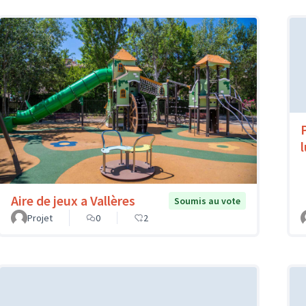
Aire de jeux a Vallères
Soumis au vote
Projet
0
2