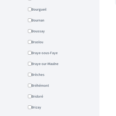
Bourgueil
Bournan
Boussay
Braslou
Braye-sous-Faye
Braye-sur-Maulne
Brèches
Bréhémont
Bridoré
Brizay