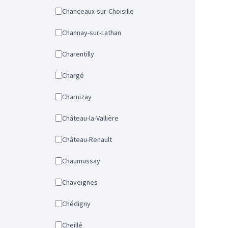
Chanceaux-sur-Choisille
Channay-sur-Lathan
Charentilly
Chargé
Charnizay
Château-la-Vallière
Château-Renault
Chaumussay
Chaveignes
Chédigny
Cheillé