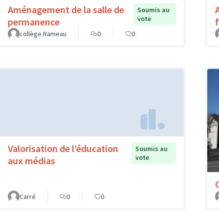
Aménagement de la salle de
Soumis au
vote
permanence
f
collège Rameau
0
0
Valorisation de l’éducation
Soumis au
vote
aux médias
Carré
0
0