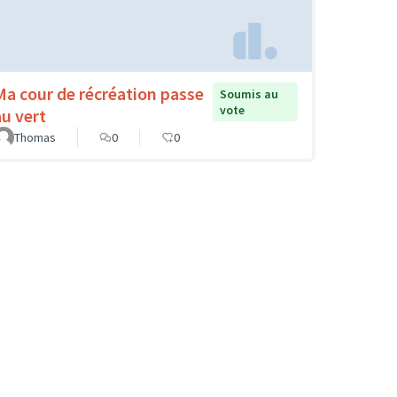
Ma cour de récréation passe
Soumis au
vote
au vert
Thomas
0
0