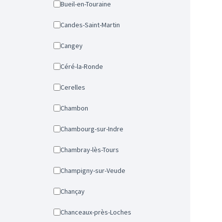
Bueil-en-Touraine
Candes-Saint-Martin
Cangey
Céré-la-Ronde
Cerelles
Chambon
Chambourg-sur-Indre
Chambray-lès-Tours
Champigny-sur-Veude
Chançay
Chanceaux-près-Loches