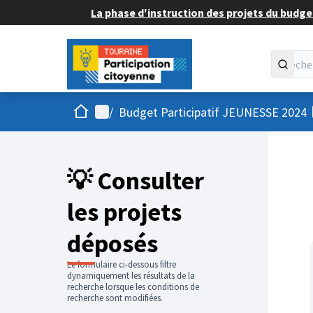
La phase d'instruction des projets du budget
Accueil
Menu principal
/
Budget Participatif JEUNESSE 2024
💡 Consulter
les projets
déposés
Le formulaire ci-dessous filtre
dynamiquement les résultats de la
recherche lorsque les conditions de
recherche sont modifiées.