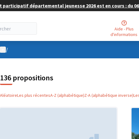
 participatif départemental jeunesse 2026 est en cours : du 06 
Aide - Plus
d'informations
Menu utilisateur
/
136 propositions
Aléatoire
Les plus récentes
A-Z (alphabétique)
Z-A (alphabétique inverse)
Le