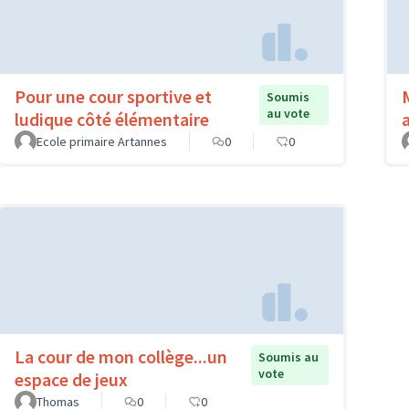
Pour une cour sportive et
Soumis
au vote
ludique côté élémentaire
Ecole primaire Artannes
0
0
La cour de mon collège...un
Soumis au
vote
espace de jeux
Thomas
0
0