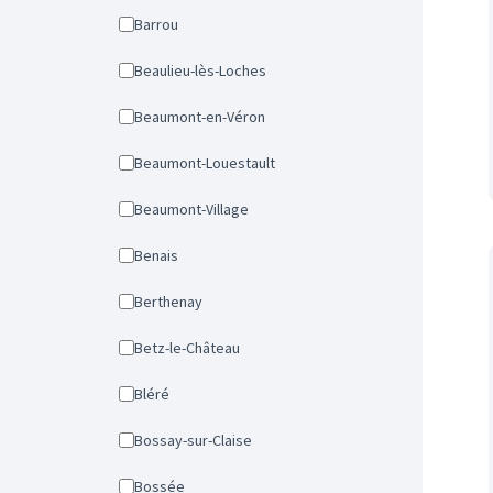
Barrou
Beaulieu-lès-Loches
Beaumont-en-Véron
Beaumont-Louestault
Beaumont-Village
Benais
Berthenay
Betz-le-Château
Bléré
Bossay-sur-Claise
Bossée