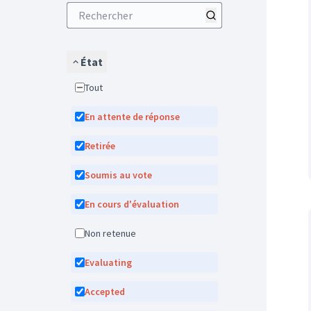
État
Tout
En attente de réponse
Retirée
Soumis au vote
En cours d'évaluation
Non retenue
Evaluating
Accepted