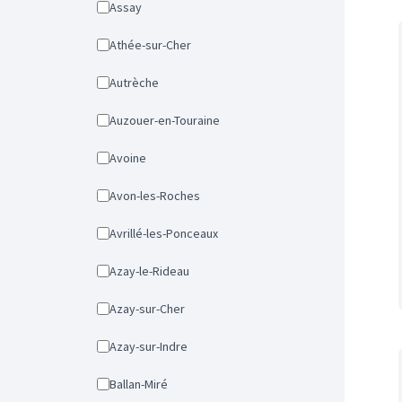
Assay
Athée-sur-Cher
Autrèche
Auzouer-en-Touraine
Avoine
Avon-les-Roches
Avrillé-les-Ponceaux
Azay-le-Rideau
Azay-sur-Cher
Azay-sur-Indre
Ballan-Miré