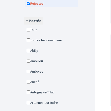
Rejected
Portée
Tout
Toutes les communes
Abilly
Ambillou
Amboise
Anché
Antogny-le-Tillac
Artannes-sur-Indre