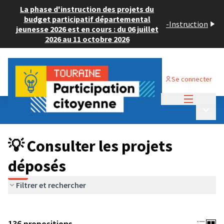
La phase d'instruction des projets du
budget participatif départemental
-
Instruction
jeunesse 2026 est en cours : du 06 juillet
2026 au 11 octobre 2026
Se connecter
Menu princi
Budget Participatif JEUNESSE 2024
/
Menu p
💡 Consulter les projets déposés
💡 Consulter les projets
déposés
Filtrer et rechercher
136 propositions