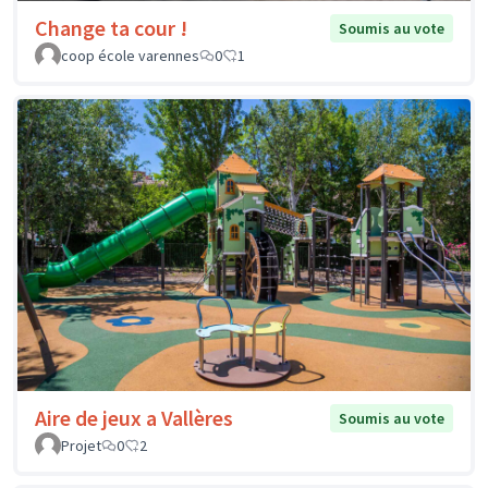
Change ta cour !
Soumis au vote
coop école varennes
0
1
Aire de jeux a Vallères
Soumis au vote
Projet
0
2