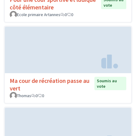
vote
côté élémentaire
Ecole primaire Artannes
0
0
Ma cour de récréation passe au
Soumis au
vote
vert
Thomas
0
0