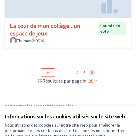
La cour de mon collège...un
Soumis au
vote
espace de jeux
Thomas
0
0
1
…
4
5
6
Résultats par page :
25
Voir toutes les propositions retirées
Informations sur les cookies utilisés sur le site web
Nous utilisons des cookies sur notre site Web pour améliorer la
Conditions d'utilisation
performance et les contenus du site. Les cookies nous permettent
Paramètres des cookies