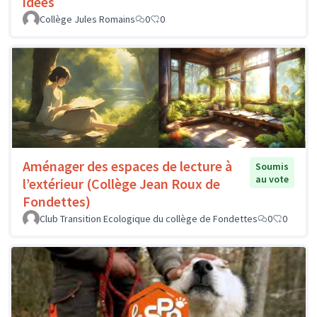
idées
Collège Jules Romains
0
0
Aménager des espaces de lecture à
Soumis
au vote
l’extérieur (Collège Jean Roux de
Fondettes)
Club Transition Ecologique du collège de Fondettes
0
0