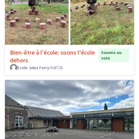
Bien-être à l'école: osons l'école
Soumis au
vote
dehors
Ecole Jules Ferry
0
0