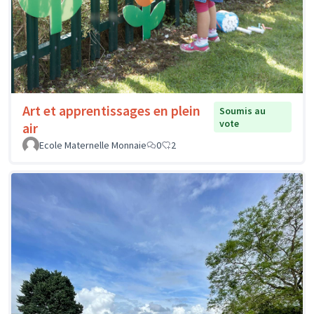
Art et apprentissages en plein
Soumis au
vote
air
Ecole Maternelle Monnaie
0
2