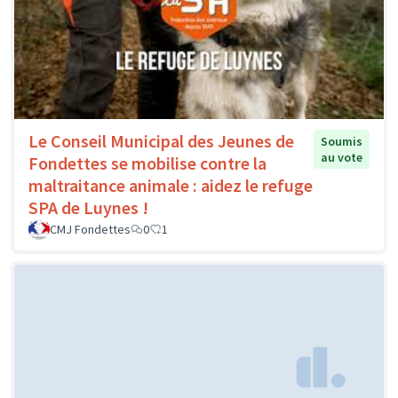
Le Conseil Municipal des Jeunes de
Soumis
au vote
Fondettes se mobilise contre la
maltraitance animale : aidez le refuge
SPA de Luynes !
CMJ Fondettes
0
1