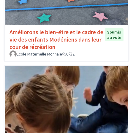
Améliorons le bien-être et le cadre de
Soumis
au vote
vie des enfants Modéniens dans leur
cour de récréation
Ecole Maternelle Monnaie
0
2