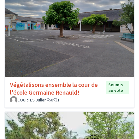
Végétalisons ensemble la cour de
Soumis
au vote
l'école Germaine Renauld!
COURTES Julien
0
1