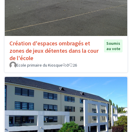
Création d'espaces ombragés et
Soumis
au vote
zones de jeux détentes dans la cour
de l'école
Ecole primaire du Kiosque
0
26