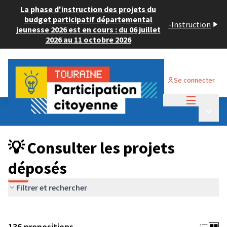
La phase d'instruction des projets du
budget participatif départemental
-
Instruction
jeunesse 2026 est en cours : du 06 juillet
2026 au 11 octobre 2026
Se connecter
Menu princi
Budget Participatif JEUNESSE 2024
/
Menu p
💡 Consulter les projets déposés
💡 Consulter les projets
déposés
Filtrer et rechercher
136 propositions