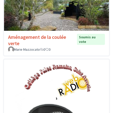
Aménagement de la coulée
Soumis au
vote
verte
Marie Mazzocato
0
0