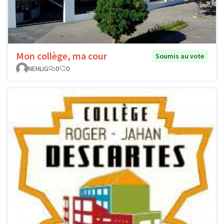
Mon collège, ma cour
Soumis au vote
NEHLIG
0
0