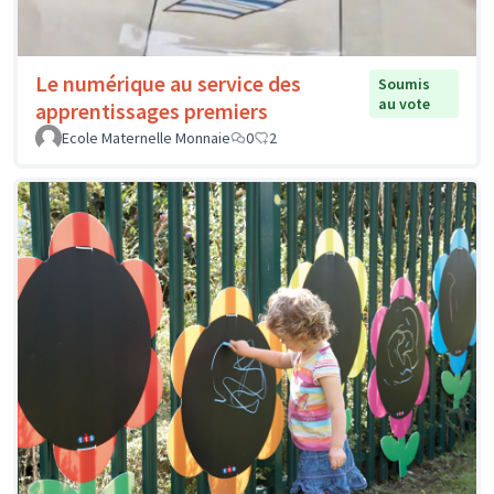
Le numérique au service des
Soumis
au vote
apprentissages premiers
Ecole Maternelle Monnaie
0
2