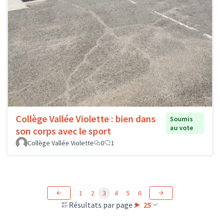
Collège Vallée Violette : bien dans
Soumis
au vote
son corps avec le sport
Collège Vallée Violette
0
1
1
2
3
4
5
6
Résultats par page :
25