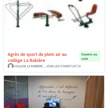
Agrès de sport de plein air au
Soumis au
vote
collège La Rabière
COLLEGE LA RABIERE _ JOUE-LES-TOURS
0
0