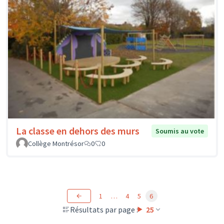
La classe en dehors des murs
Soumis au vote
Collège Montrésor
0
0
1
…
4
5
6
Résultats par page :
25