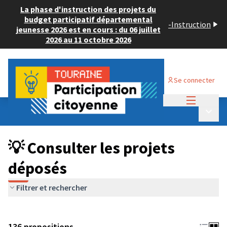
La phase d'instruction des projets du
budget participatif départemental
-
Instruction
jeunesse 2026 est en cours : du 06 juillet
2026 au 11 octobre 2026
Se connecter
Menu princi
Budget Participatif JEUNESSE 2024
/
Menu p
💡 Consulter les projets déposés
💡 Consulter les projets
déposés
Filtrer et rechercher
136 propositions