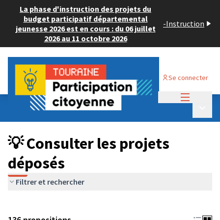
La phase d'instruction des projets du
budget participatif départemental
-
Instruction
jeunesse 2026 est en cours : du 06 juillet
2026 au 11 octobre 2026
Se connecter
Menu princi
Budget Participatif JEUNESSE 2024
/
Menu p
💡 Consulter les projets déposés
💡 Consulter les projets
déposés
Filtrer et rechercher
136 propositions