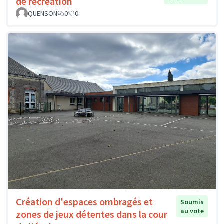
de récréation
QUENSON
0
0
Création d'espaces ombragés et
Soumis
au vote
zones de jeux détentes dans la cour