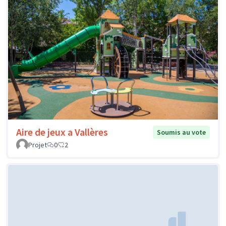
Aire de jeux a Vallères
Soumis au vote
Projet
0
2