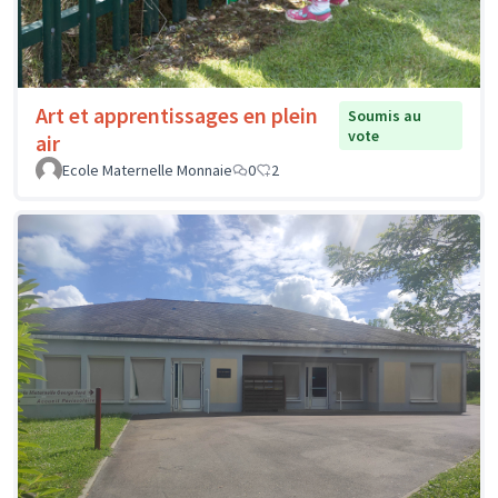
Art et apprentissages en plein
Soumis au
vote
air
Ecole Maternelle Monnaie
0
2