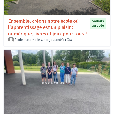
Ensemble, créons notre école où
Soumis
au vote
l'apprentissage est un plaisir :
numérique, livres et jeux pour tous !
école maternelle George Sand
1
0