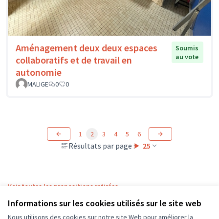
Aménagement deux deux espaces
Soumis
au vote
collaboratifs et de travail en
autonomie
MALIGE
0
0
1
2
3
4
5
6
Résultats par page :
25
Voir toutes les propositions retirées
Informations sur les cookies utilisés sur le site web
Nous utilisons des cookies sur notre site Web pour améliorer la