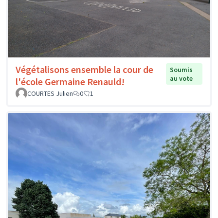
Végétalisons ensemble la cour de
Soumis
au vote
l'école Germaine Renauld!
COURTES Julien
0
1