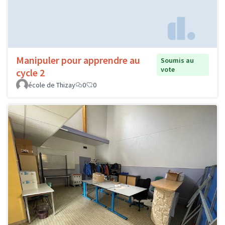
Manipuler pour apprendre au
Soumis au
vote
cycle 2
école de Thizay
0
0