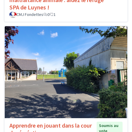
SPA de Luynes !
CMJ Fondettes
0
1
Apprendre en jouant dans la cour
Soumis au
vote