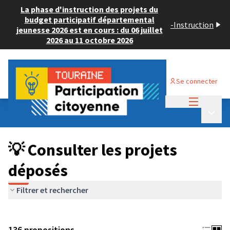
La phase d'instruction des projets du
budget participatif départemental
-
Instruction
jeunesse 2026 est en cours : du 06 juillet
2026 au 11 octobre 2026
Se connecter
Menu princi
Budget Participatif JEUNESSE 2024
/
Menu p
💡 Consulter les projets déposés
💡 Consulter les projets
déposés
Filtrer et rechercher
136 propositions