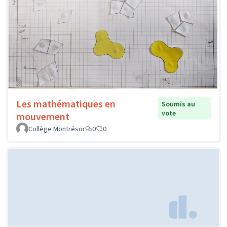
Les mathématiques en
Soumis au
vote
mouvement
Collège Montrésor
0
0