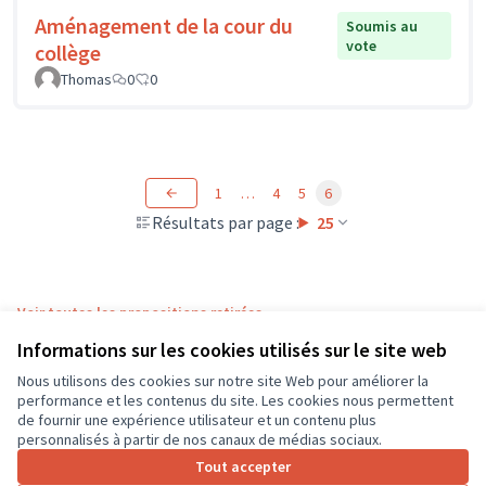
Aménagement de la cour du
Soumis au
vote
collège
Thomas
0
0
1
…
4
5
6
Résultats par page :
25
Voir toutes les propositions retirées
Informations sur les cookies utilisés sur le site web
Nous utilisons des cookies sur notre site Web pour améliorer la
Conditions d'utilisation
performance et les contenus du site. Les cookies nous permettent
Paramètres des cookies
de fournir une expérience utilisateur et un contenu plus
CD37 sur X
CD37 sur Facebook
CD37 sur Instagram
CD37 sur YouTube
personnalisés à partir de nos canaux de médias sociaux.
(Lien externe)
(Lien externe)
(Lien externe)
(Lien externe)
Tout accepter