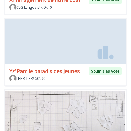
CLG Langeais
0
0
Yz'Parc le paradis des jeunes
Soumis au vote
LHERITIER
0
0