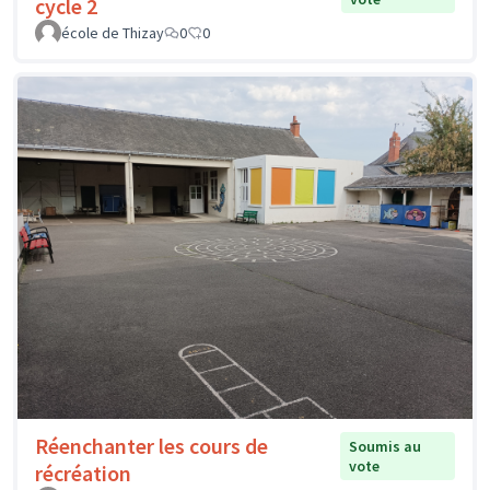
cycle 2
école de Thizay
0
0
Réenchanter les cours de
Soumis au
vote
récréation