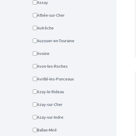
Assay
Athée-sur-Cher
Autrèche
Auzouer-en-Touraine
Avoine
Avon-les-Roches
Avrillé-les-Ponceaux
Azay-le-Rideau
Azay-sur-Cher
Azay-sur-Indre
Ballan-Miré