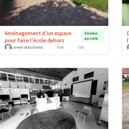
Aménagement d'un espace
Soumis
au vote
pour faire l'école dehors
l
Lorent-attia Emma
0
0