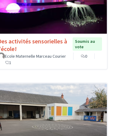
Des activités sensorielles à
Soumis au
vote
'école!
Ecole Maternelle Marceau Courier
0
1