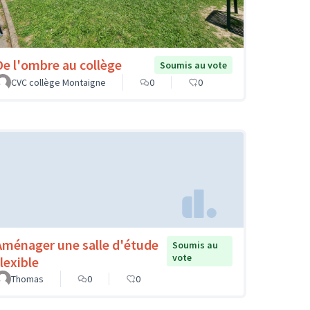
De l'ombre au collège
Soumis au vote
CVC collège Montaigne
0
0
Aménager une salle d'étude
Soumis au
vote
lexible
Thomas
0
0