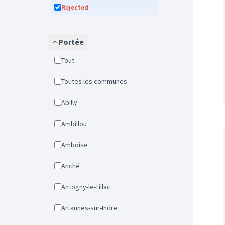
Rejected
Portée
Tout
Toutes les communes
Abilly
Ambillou
Amboise
Anché
Antogny-le-Tillac
Artannes-sur-Indre