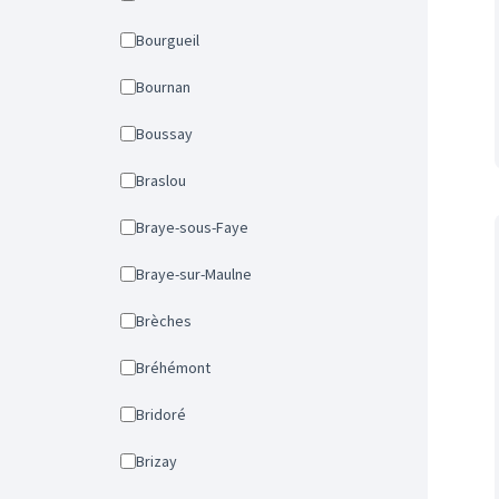
Bourgueil
Bournan
Boussay
Braslou
Braye-sous-Faye
Braye-sur-Maulne
Brèches
Bréhémont
Bridoré
Brizay