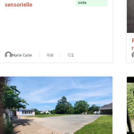
vote
sensorielle
Marie Curie
0
1