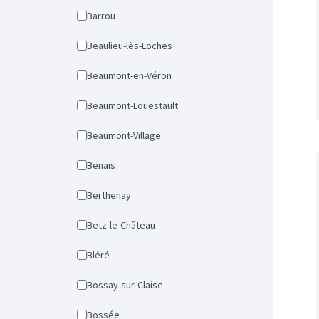
Barrou
Beaulieu-lès-Loches
Beaumont-en-Véron
Beaumont-Louestault
Beaumont-Village
Benais
Berthenay
Betz-le-Château
Bléré
Bossay-sur-Claise
Bossée