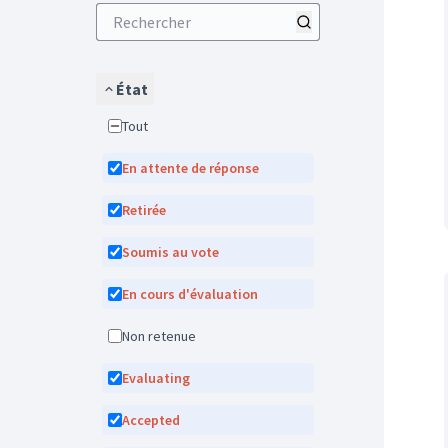
État
Tout
En attente de réponse
Retirée
Soumis au vote
En cours d'évaluation
Non retenue
Evaluating
Accepted