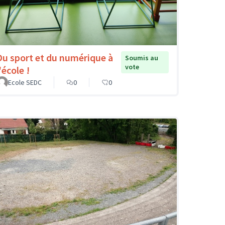
Du sport et du numérique à
Soumis au
vote
'école !
Ecole SEDC
0
0