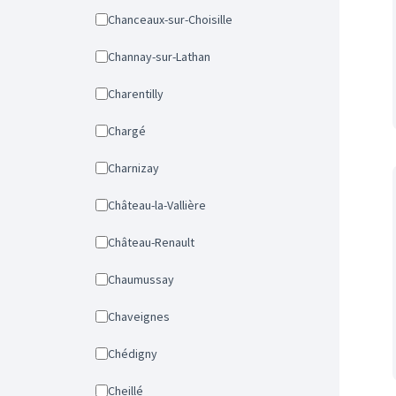
Chanceaux-sur-Choisille
Channay-sur-Lathan
Charentilly
Chargé
Charnizay
Château-la-Vallière
Château-Renault
Chaumussay
Chaveignes
Chédigny
Cheillé