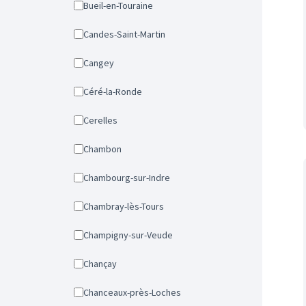
Bueil-en-Touraine
Candes-Saint-Martin
Cangey
Céré-la-Ronde
Cerelles
Chambon
Chambourg-sur-Indre
Chambray-lès-Tours
Champigny-sur-Veude
Chançay
Chanceaux-près-Loches