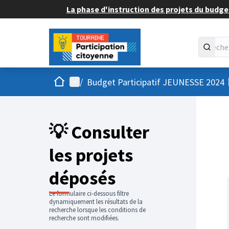
La phase d'instruction des projets du budget
Accueil
Menu principal
/
Budget Participatif JEUNESSE 2024
💡 Consulter
les projets
déposés
Le formulaire ci-dessous filtre
dynamiquement les résultats de la
recherche lorsque les conditions de
recherche sont modifiées.