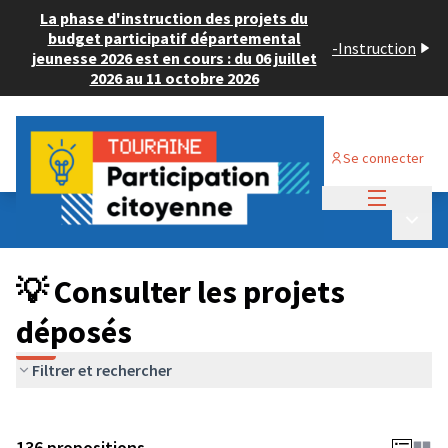
La phase d'instruction des projets du
budget participatif départemental
-
Instruction
jeunesse 2026 est en cours : du 06 juillet
2026 au 11 octobre 2026
Se connecter
Menu princi
Budget Participatif JEUNESSE 2024
/
Menu p
💡 Consulter les projets déposés
💡 Consulter les projets
déposés
Filtrer et rechercher
136 propositions