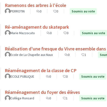
Ramenons des arbres à l'école
PERROTIN
0
0
Soumis au vote
Ré-aménagement du skatepark
Marie Mazzocato
0
0
Soumis au vote
Réalisation d'une fresque du Vivre ensemble dans l
Ecole de La Chapelle aux Naux
0
1
Soum
Réaménagement de la classe de CP
ECOLE PUBLIQUE
0
0
Soumis au vote
Réaménagement du foyer des élèves
Collège Ronsard
0
1
Soumis au vote