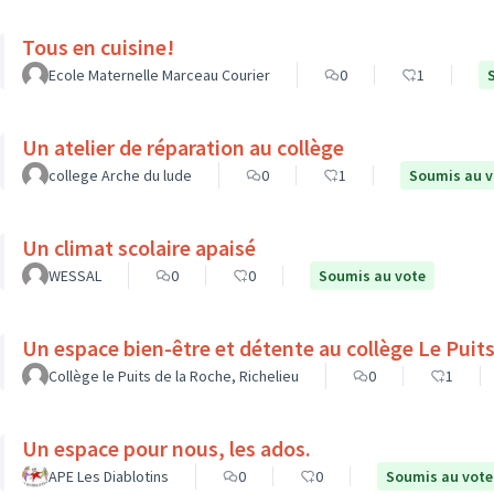
Tous en cuisine!
Ecole Maternelle Marceau Courier
0
1
Un atelier de réparation au collège
college Arche du lude
0
1
Soumis au v
Un climat scolaire apaisé
WESSAL
0
0
Soumis au vote
Un espace bien-être et d
Collège le Puits de la Roche, Richelieu
0
1
Un espace pour nous, les ados.
APE Les Diablotins
0
0
Soumis au vote