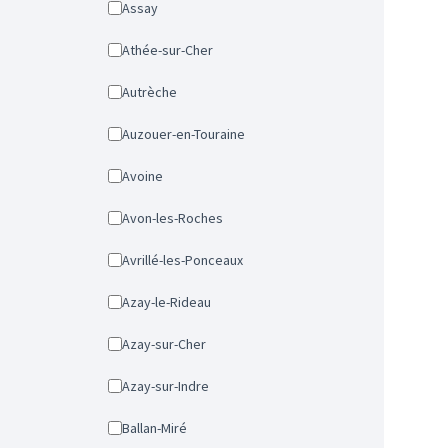
Assay
Athée-sur-Cher
Autrèche
Auzouer-en-Touraine
Avoine
Avon-les-Roches
Avrillé-les-Ponceaux
Azay-le-Rideau
Azay-sur-Cher
Azay-sur-Indre
Ballan-Miré