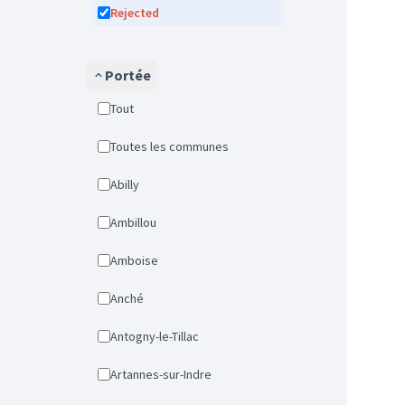
Rejected
Portée
Tout
Toutes les communes
Abilly
Ambillou
Amboise
Anché
Antogny-le-Tillac
Artannes-sur-Indre