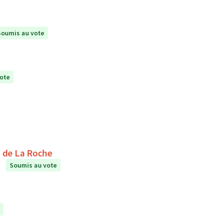
Soumis au vote
ote
étente au collège Le Puits de La Roche
Soumis au vote