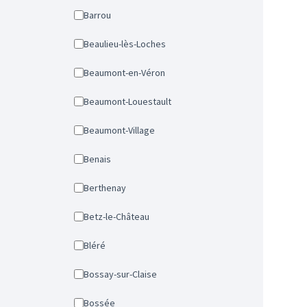
Barrou
Beaulieu-lès-Loches
Beaumont-en-Véron
Beaumont-Louestault
Beaumont-Village
Benais
Berthenay
Betz-le-Château
Bléré
Bossay-sur-Claise
Bossée