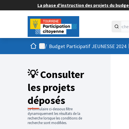
La phase d'instruction des projets du budget
Accueil
Menu principal
/
Budget Participatif JEUNESSE 2024
💡 Consulter
les projets
déposés
Le formulaire ci-dessous filtre
dynamiquement les résultats de la
recherche lorsque les conditions de
recherche sont modifiées.