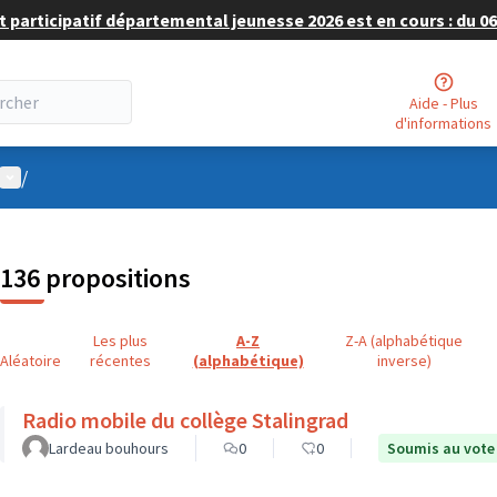
 participatif départemental jeunesse 2026 est en cours : du 06 
Aide - Plus
d'informations
Menu utilisateur
/
136 propositions
Les plus
A-Z
Z-A (alphabétique
Aléatoire
récentes
(alphabétique)
inverse)
Radio mobile du collège Stalingrad
Lardeau bouhours
0
0
Soumis au vote