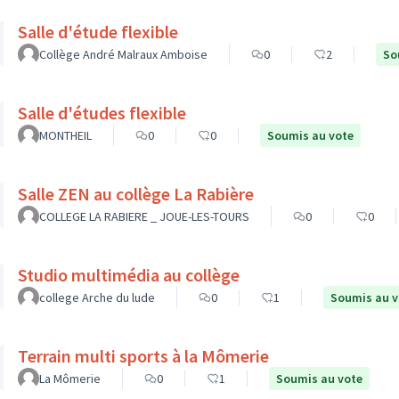
Salle d'étude flexible
Collège André Malraux Amboise
0
2
So
Salle d'études flexible
MONTHEIL
0
0
Soumis au vote
Salle ZEN au collège La Rabière
COLLEGE LA RABIERE _ JOUE-LES-TOURS
0
0
Studio multimédia au collège
college Arche du lude
0
1
Soumis au v
Terrain multi sports à la Mômerie
La Mômerie
0
1
Soumis au vote