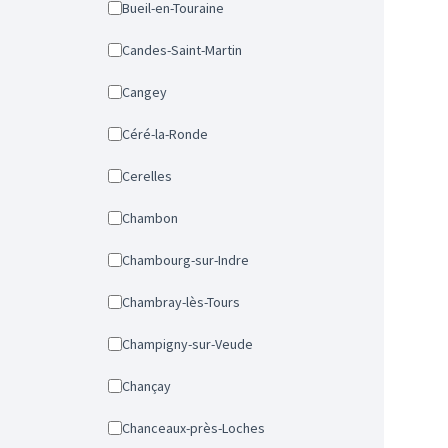
Bueil-en-Touraine
Candes-Saint-Martin
Cangey
Céré-la-Ronde
Cerelles
Chambon
Chambourg-sur-Indre
Chambray-lès-Tours
Champigny-sur-Veude
Chançay
Chanceaux-près-Loches