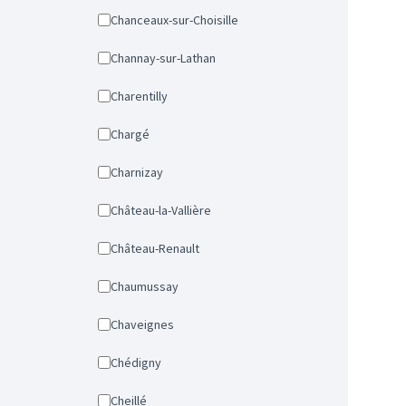
Chanceaux-sur-Choisille
Channay-sur-Lathan
Charentilly
Chargé
Charnizay
Château-la-Vallière
Château-Renault
Chaumussay
Chaveignes
Chédigny
Cheillé