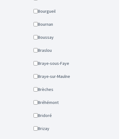
Bourgueil
Bournan
Boussay
Braslou
Braye-sous-Faye
Braye-sur-Maulne
Brèches
Bréhémont
Bridoré
Brizay