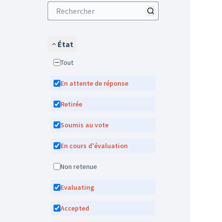
État
Tout
En attente de réponse
Retirée
Soumis au vote
En cours d'évaluation
Non retenue
Evaluating
Accepted