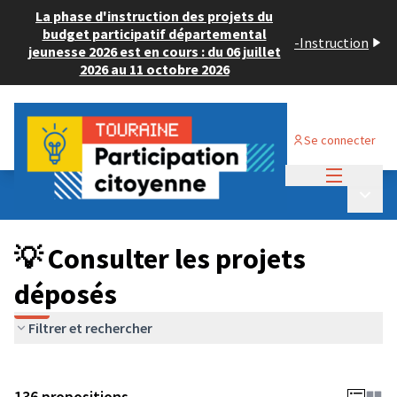
La phase d'instruction des projets du
budget participatif départemental
-
Instruction
jeunesse 2026 est en cours : du 06 juillet
2026 au 11 octobre 2026
Se connecter
Menu princi
Budget Participatif JEUNESSE 2024
/
Menu p
💡 Consulter les projets déposés
💡 Consulter les projets
déposés
Filtrer et rechercher
136 propositions