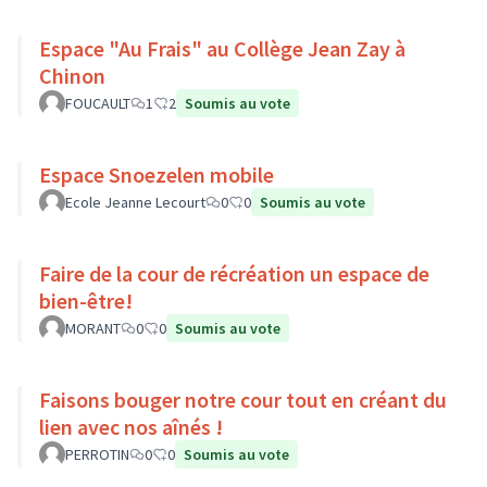
Espace "Au Frais" au Collège Jean Zay à
Chinon
FOUCAULT
1
2
Soumis au vote
Espace Snoezelen mobile
Ecole Jeanne Lecourt
0
0
Soumis au vote
Faire de la cour de récréation un espace de
bien-être!
MORANT
0
0
Soumis au vote
Faisons bouger notre cour tout en créant du
lien avec nos aînés !
PERROTIN
0
0
Soumis au vote