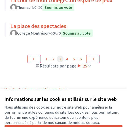
La cour de mon collège...un espace de jeux
Thomas
0
0
Soumis au vote
La place des spectacles
Collège Montrésor
0
0
Soumis au vote
1
2
3
4
5
6
Résultats par page :
25
Voir toutes les propositions retirées
Informations sur les cookies utilisés sur le site web
Nous utilisons des cookies sur notre site Web pour améliorer la
Conditions d'utilisation
performance et les contenus du site. Les cookies nous permettent
Paramètres des cookies
de fournir une expérience utilisateur et un contenu plus
CD37 sur X
CD37 sur Facebook
CD37 sur Instagram
CD37 sur YouTube
personnalisés à partir de nos canaux de médias sociaux.