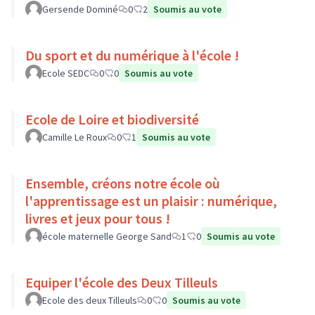
Gersende Dominé
0
2
Soumis au vote
Du sport et du numérique à l'école !
Ecole SEDC
0
0
Soumis au vote
Ecole de Loire et biodiversité
Camille Le Roux
0
1
Soumis au vote
Ensemble, créons notre école où
l'apprentissage est un plaisir : numérique,
livres et jeux pour tous !
école maternelle George Sand
1
0
Soumis au vote
Equiper l'école des Deux Tilleuls
Ecole des deux Tilleuls
0
0
Soumis au vote