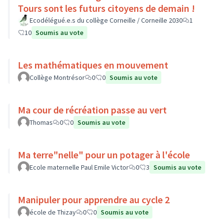
Tours sont les futurs citoyens de demain !
Ecodélégué.e.s du collège Corneille / Corneille 2030
1
10
Soumis au vote
Les mathématiques en mouvement
Collège Montrésor
0
0
Soumis au vote
Ma cour de récréation passe au vert
Thomas
0
0
Soumis au vote
Ma terre"nelle" pour un potager à l'école
Ecole maternelle Paul Emile Victor
0
3
Soumis au vote
Manipuler pour apprendre au cycle 2
école de Thizay
0
0
Soumis au vote