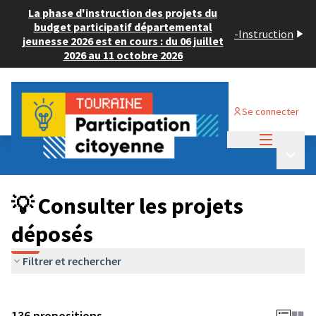
La phase d'instruction des projets du
budget participatif départemental
-
Instruction
jeunesse 2026 est en cours : du 06 juillet
2026 au 11 octobre 2026
Se connecter
Menu princi
Budget Participatif JEUNESSE 2024
/
Menu p
💡 Consulter les projets déposés
💡 Consulter les projets
déposés
Filtrer et rechercher
136 propositions