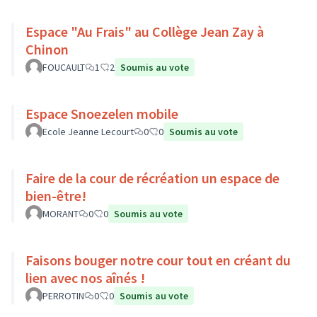
Espace "Au Frais" au Collège Jean Zay à
Chinon
FOUCAULT
1
2
Soumis au vote
Espace Snoezelen mobile
Ecole Jeanne Lecourt
0
0
Soumis au vote
Faire de la cour de récréation un espace de
bien-être!
MORANT
0
0
Soumis au vote
Faisons bouger notre cour tout en créant du
lien avec nos aînés !
PERROTIN
0
0
Soumis au vote