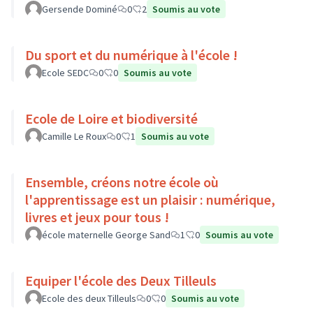
Gersende Dominé
0
2
Soumis au vote
Du sport et du numérique à l'école !
Ecole SEDC
0
0
Soumis au vote
Ecole de Loire et biodiversité
Camille Le Roux
0
1
Soumis au vote
Ensemble, créons notre école où
l'apprentissage est un plaisir : numérique,
livres et jeux pour tous !
école maternelle George Sand
1
0
Soumis au vote
Equiper l'école des Deux Tilleuls
Ecole des deux Tilleuls
0
0
Soumis au vote