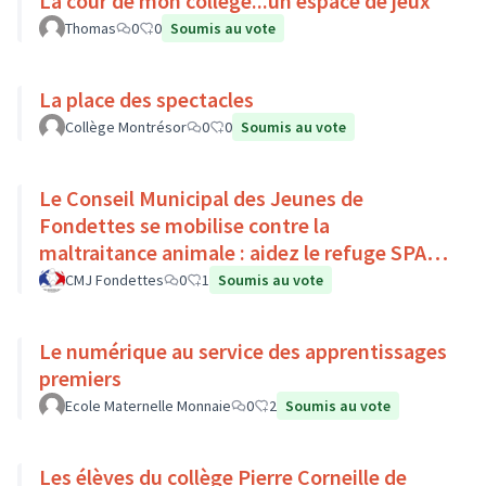
La cour de mon collège...un espace de jeux
Thomas
0
0
Soumis au vote
La place des spectacles
Collège Montrésor
0
0
Soumis au vote
Le Conseil Municipal des Jeunes de
Fondettes se mobilise contre la
maltraitance animale : aidez le refuge SPA
de Luynes !
CMJ Fondettes
0
1
Soumis au vote
Le numérique au service des apprentissages
premiers
Ecole Maternelle Monnaie
0
2
Soumis au vote
Les élèves du collège Pierre Corneille de