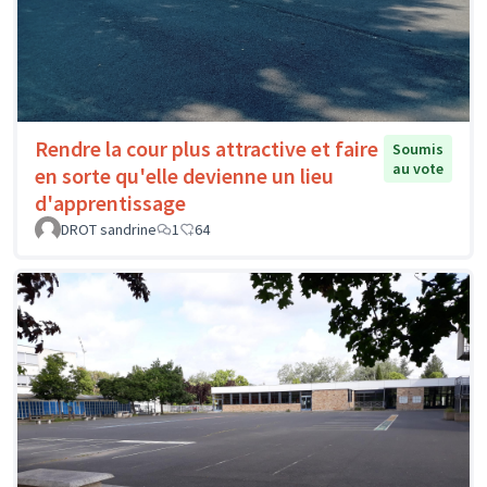
Rendre la cour plus attractive et faire
Soumis
au vote
en sorte qu'elle devienne un lieu
d'apprentissage
DROT sandrine
1
64