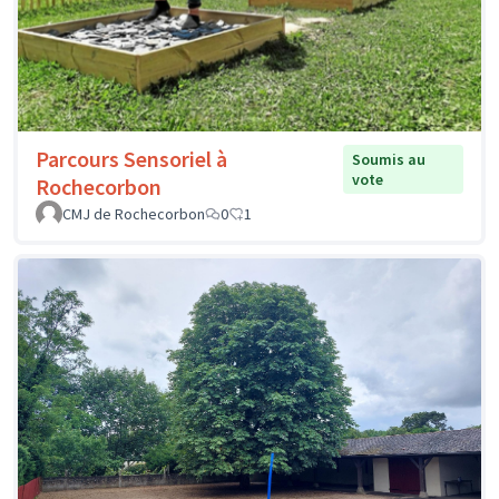
Parcours Sensoriel à
Soumis au
vote
Rochecorbon
CMJ de Rochecorbon
0
1