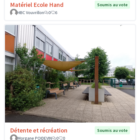
Matériel Ecole Hand
Soumis au vote
HBC Vouvrillon
0
6
Détente et récréation
Soumis au vote
Morgane POIDEVIN
0
0