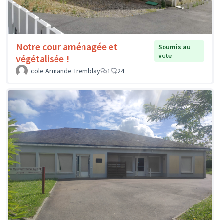
Notre cour aménagée et
Soumis au
vote
végétalisée !
Ecole Armande Tremblay
1
24