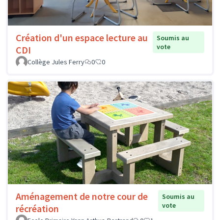
Création d'un espace lecture au
Soumis au
vote
CDI
Collège Jules Ferry
0
0
Aménagement de notre cour de
Soumis au
vote
récréation