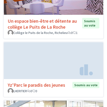
Un espace bien-être et détente au
Soumis
au vote
collège Le Puits de La Roche
Collège le Puits de la Roche, Richelieu
0
1
Yz'Parc le paradis des jeunes
Soumis au vote
LHERITIER
0
0