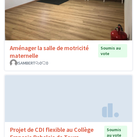
Aménager la salle de motricité
Soumis au
vote
maternelle
ISAMBERT
0
0
Projet de CDI flexible au Collège
Soumis
au vote