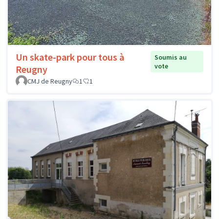
Un skate-park pour tous à
Soumis au
vote
Reugny
CMJ de Reugny
1
1