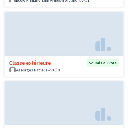
Ecole Primaire Yann Arthus-Bertrand
0
1
Classe extérieure
Soumis au vote
Ageorges Nathalie
0
0