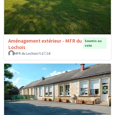
Aménagement extérieur - MFR du
Soumis au
vote
Lochois
MFR du Lochois
2
18