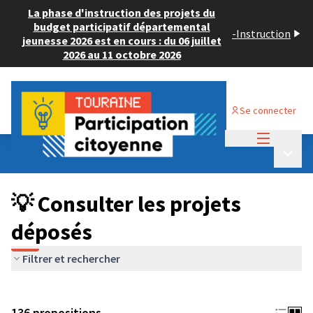
La phase d'instruction des projets du
budget participatif départemental
-
Instruction
jeunesse 2026 est en cours : du 06 juillet
2026 au 11 octobre 2026
Se connecter
Menu princi
Budget Participatif JEUNESSE 2024
/
Menu p
💡 Consulter les projets déposés
💡 Consulter les projets
déposés
Filtrer et rechercher
136 propositions