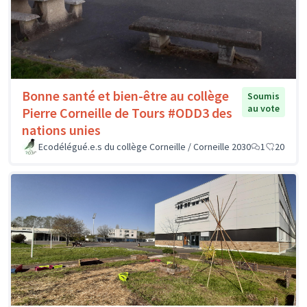
Bonne santé et bien-être au collège
Soumis
au vote
Pierre Corneille de Tours #ODD3 des
nations unies
Ecodélégué.e.s du collège Corneille / Corneille 2030
1
20