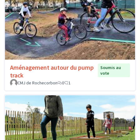
Aménagement autour du pump
Soumis au
vote
track
CMJ de Rochecorbon
0
1