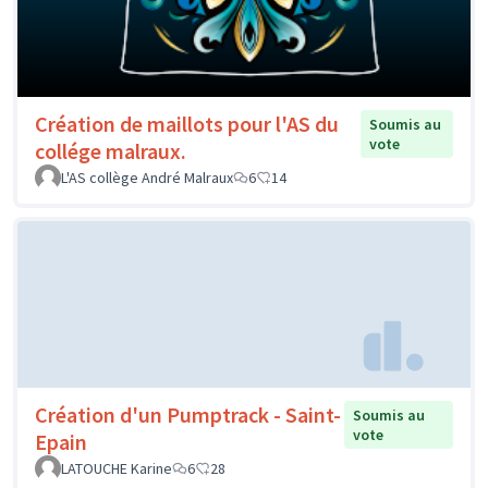
Création de maillots pour l'AS du
Soumis au
vote
collége malraux.
L'AS collège André Malraux
6
14
Création d'un Pumptrack - Saint-
Soumis au
vote
Epain
LATOUCHE Karine
6
28