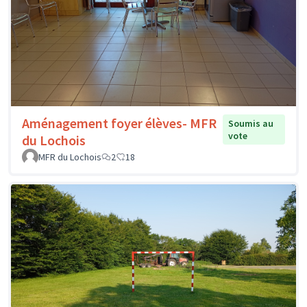
Aménagement foyer élèves- MFR
Soumis au
vote
du Lochois
MFR du Lochois
2
18