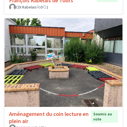
François Rabelais de Tours
CDI Rabelais
0
1
Aménagement du coin lecture en
Soumis au
vote
plein air