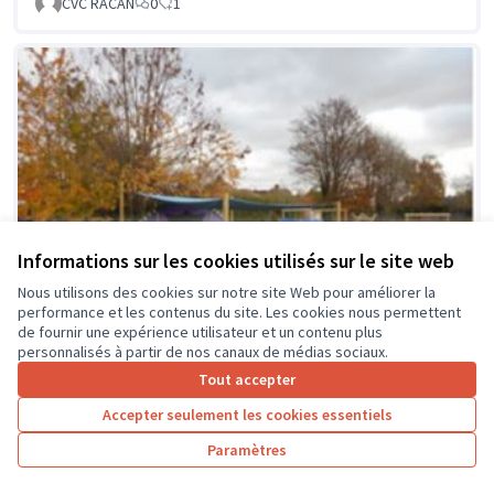
CVC RACAN
0
1
Informations sur les cookies utilisés sur le site web
Nous utilisons des cookies sur notre site Web pour améliorer la
performance et les contenus du site. Les cookies nous permettent
de fournir une expérience utilisateur et un contenu plus
personnalisés à partir de nos canaux de médias sociaux.
Tout accepter
Accepter seulement les cookies essentiels
La classe en dehors des murs
Soumis au vote
Paramètres
Collège Montrésor
0
0