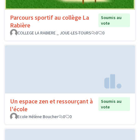
Parcours sportif au collège La
Soumis au
vote
Rabière
COLLEGE LA RABIERE _ JOUE-LES-TOURS
0
0
Un espace zen et ressourçant à
Soumis au
vote
l'école
Ecole Hélène Boucher
0
0