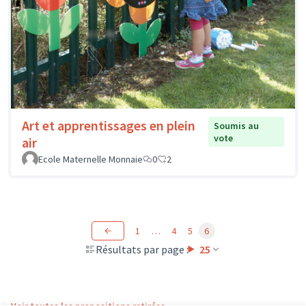
Art et apprentissages en plein
Soumis au
vote
air
Ecole Maternelle Monnaie
0
2
1
…
4
5
6
Résultats par page :
25
Voir toutes les propositions retirées