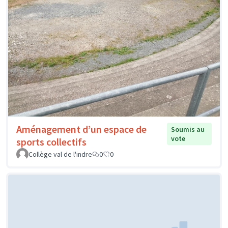
Aménagement d’un espace de
Soumis au
vote
sports collectifs
Collège val de l'indre
0
0