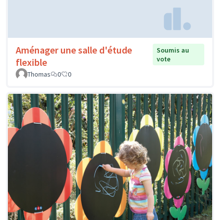
Aménager une salle d'étude
Soumis au
vote
flexible
Thomas
0
0