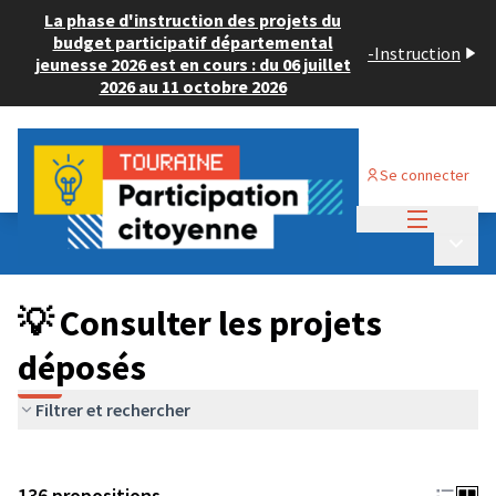
La phase d'instruction des projets du
budget participatif départemental
-
Instruction
jeunesse 2026 est en cours : du 06 juillet
2026 au 11 octobre 2026
Se connecter
Menu princi
Budget Participatif JEUNESSE 2024
/
Menu p
💡 Consulter les projets déposés
💡 Consulter les projets
déposés
Filtrer et rechercher
136 propositions