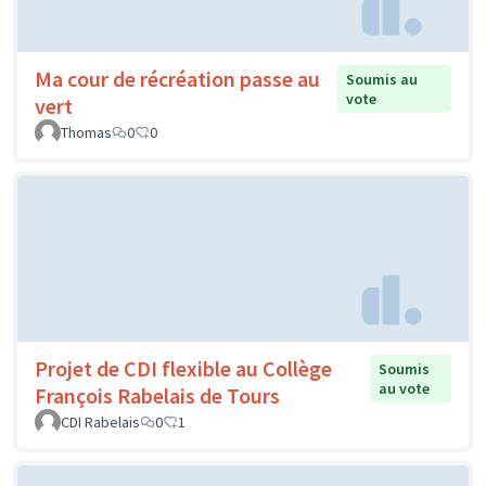
Ma cour de récréation passe au
Soumis au
vote
vert
Thomas
0
0
Projet de CDI flexible au Collège
Soumis
au vote
François Rabelais de Tours
CDI Rabelais
0
1