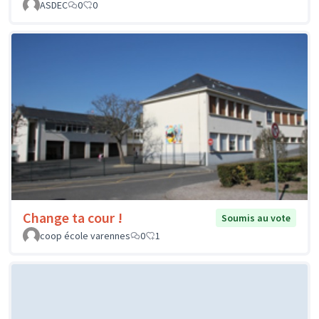
ASDEC
0
0
Change ta cour !
Soumis au vote
coop école varennes
0
1