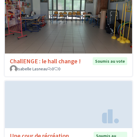
ChallENGE : le hall change !
Soumis au vote
Isabelle Lasneau
0
0
Une cour de récréation
Soumis au