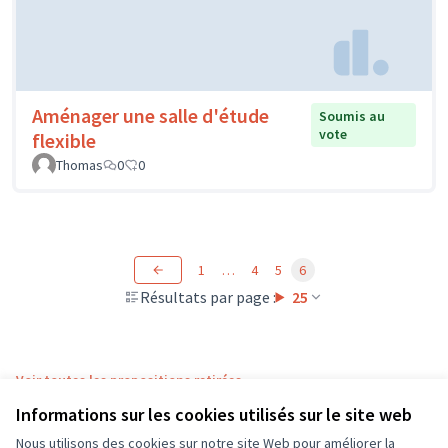
Aménager une salle d'étude
Soumis au
vote
flexible
Thomas
0
0
1
…
4
5
6
Résultats par page :
25
Voir toutes les propositions retirées
Informations sur les cookies utilisés sur le site web
Nous utilisons des cookies sur notre site Web pour améliorer la
Conditions d'utilisation