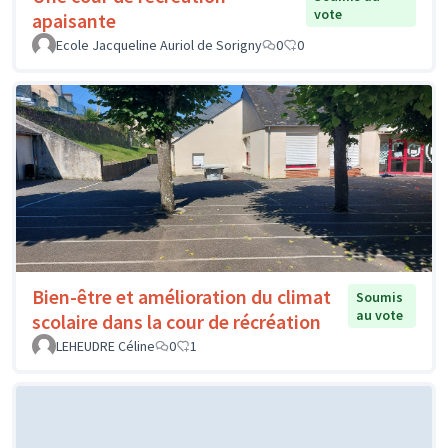
vote
apaisante
Ecole Jacqueline Auriol de Sorigny
0
0
Bien-être et amélioration du climat
Soumis
au vote
scolaire dans la cour de récréation
LEHEUDRE Céline
0
1