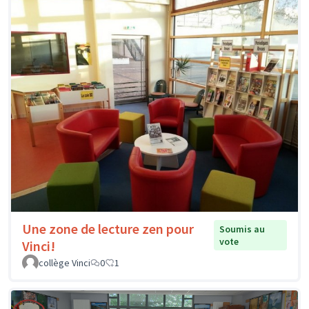
Une zone de lecture zen pour
Soumis au
vote
Vinci!
collège Vinci
0
1