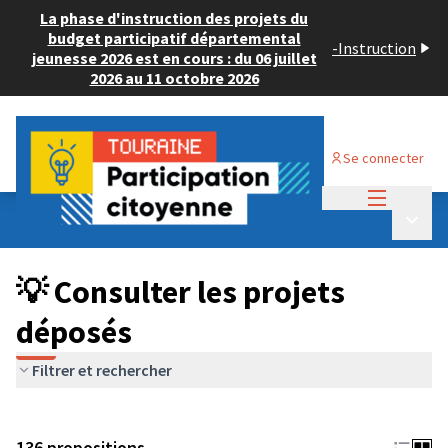
La phase d'instruction des projets du
budget participatif départemental
-
Instruction
jeunesse 2026 est en cours : du 06 juillet
2026 au 11 octobre 2026
Se connecter
Menu princi
Budget Participatif JEUNESSE 2024
/
Menu p
💡 Consulter les projets déposés
💡 Consulter les projets
déposés
Filtrer et rechercher
136 propositions