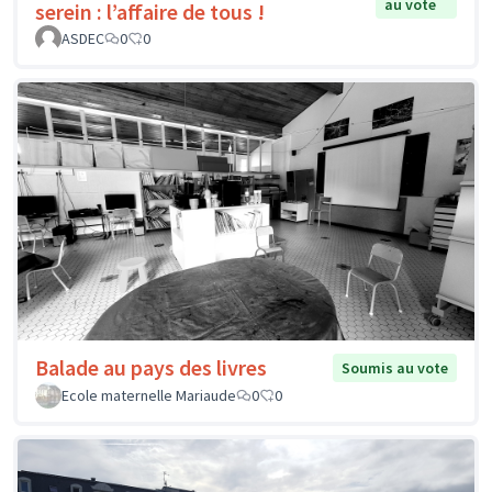
au vote
serein : l’affaire de tous !
ASDEC
0
0
Balade au pays des livres
Soumis au vote
Ecole maternelle Mariaude
0
0