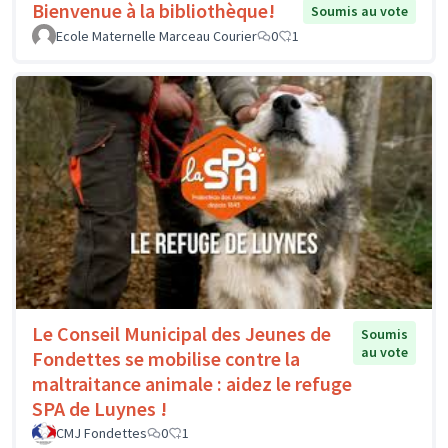
Bienvenue à la bibliothèque!
Soumis au vote
Ecole Maternelle Marceau Courier
0
1
Le Conseil Municipal des Jeunes de
Soumis
au vote
Fondettes se mobilise contre la
maltraitance animale : aidez le refuge
SPA de Luynes !
CMJ Fondettes
0
1