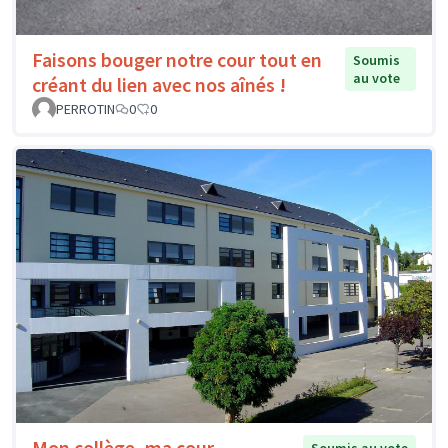
Faisons bouger notre cour tout en
Soumis
au vote
créant du lien avec nos aînés !
PERROTIN
0
0
Mon collège, ma cour