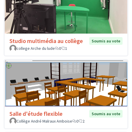
Studio multimédia au collège
Soumis au vote
college Arche du lude
0
1
Salle d'étude flexible
Soumis au vote
Collège André Malraux Amboise
0
2