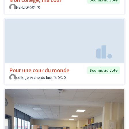
Soumis au vote
NEHLIG
0
0
Pour une cour du monde
Soumis au vote
college Arche du lude
0
0