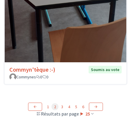
Commyn'tèque :-)
Soumis au vote
Commynes
0
0
1
2
3
4
5
6
Résultats par page :
25