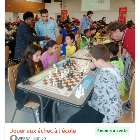
Jouer aux échec à l'école
Soumis au vote
WESSAL
0
0