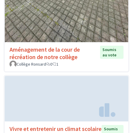
Aménagement de la cour de
Soumis
au vote
récréation de notre collège
Collège Ronsard
0
1
Vivre et entretenir un climat scolaire
Soumis