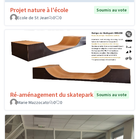
Projet nature à l'école
Soumis au vote
Ecole de St Jean
0
0
Ré-aménagement du skatepark
Soumis au vote
Marie Mazzocato
0
0