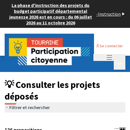
La phase d'instruction des projets du
budget participatif départemental
-
Instruction
jeunesse 2026 est en cours : du 06 juillet
2026 au 11 octobre 2026
Se connecter
Menu princi
Budget Participatif JEUNESSE 2024
/
Menu p
💡 Consulter les projets déposés
💡 Consulter les projets
déposés
Filtrer et rechercher
136 propositions