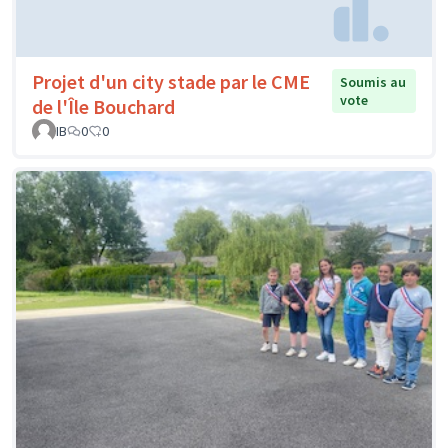
Projet d'un city stade par le CME
Soumis au
vote
de l'Île Bouchard
IB
0
0