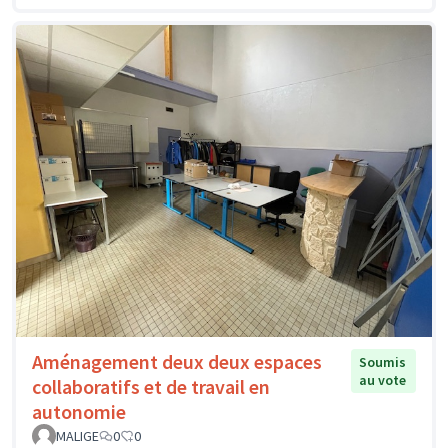
Aménagement deux deux espaces
Soumis
au vote
collaboratifs et de travail en
autonomie
MALIGE
0
0