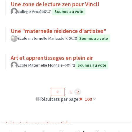
Une zone de lecture zen pour Vinci!
collège Vinci
0
1
Soumis au vote
Une "maternelle résidence d'artistes"
Ecole maternelle Mariaude
0
0
Soumis au vote
Art et apprentissages en plein air
Ecole Maternelle Monnaie
0
2
Soumis au vote
1
2
Résultats par page :
100
Voir toutes les propositions retirées