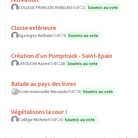
COLLEGE FRANCOIS RABELAIS
0
1
Soumis au vote
Classe extérieure
Ageorges Nathalie
0
0
Soumis au vote
Création d'un Pumptrack - Saint-Epain
LATOUCHE Karine
6
28
Soumis au vote
Balade au pays des livres
Ecole maternelle Mariaude
0
0
Soumis au vote
Végétalisons la cour !
Collège Michelet
0
0
Soumis au vote