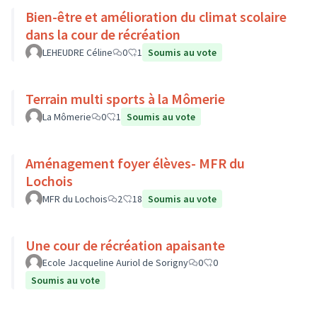
Bien-être et amélioration du climat scolaire
dans la cour de récréation
LEHEUDRE Céline
0
1
Soumis au vote
Terrain multi sports à la Mômerie
La Mômerie
0
1
Soumis au vote
Aménagement foyer élèves- MFR du
Lochois
MFR du Lochois
2
18
Soumis au vote
Une cour de récréation apaisante
Ecole Jacqueline Auriol de Sorigny
0
0
Soumis au vote