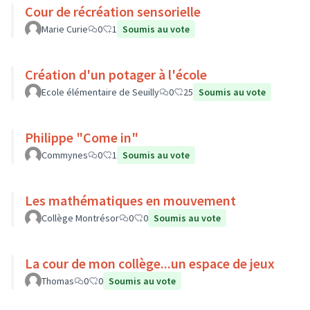
Cour de récréation sensorielle
Marie Curie
0
1
Soumis au vote
Création d'un potager à l'école
Ecole élémentaire de Seuilly
0
25
Soumis au vote
Philippe "Come in"
Commynes
0
1
Soumis au vote
Les mathématiques en mouvement
Collège Montrésor
0
0
Soumis au vote
La cour de mon collège...un espace de jeux
Thomas
0
0
Soumis au vote