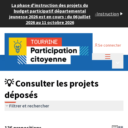
La phase d'instruction des projets du
budget participatif départemental
-
Instruction
jeunesse 2026 est en cours : du 06 juillet
2026 au 11 octobre 2026
Se connecter
Menu princi
Budget Participatif JEUNESSE 2024
/
Menu p
💡 Consulter les projets déposés
💡 Consulter les projets
déposés
Filtrer et rechercher
136 propositions