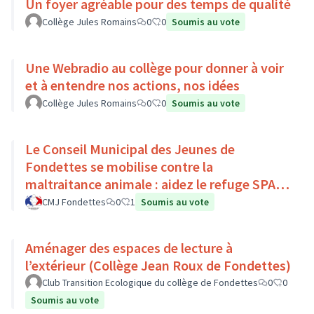
Un foyer agréable pour des temps de qualité
Collège Jules Romains
0
0
Soumis au vote
Une Webradio au collège pour donner à voir
et à entendre nos actions, nos idées
Collège Jules Romains
0
0
Soumis au vote
Le Conseil Municipal des Jeunes de
Fondettes se mobilise contre la
maltraitance animale : aidez le refuge SPA
de Luynes !
CMJ Fondettes
0
1
Soumis au vote
Aménager des espaces de lecture à
l’extérieur (Collège Jean Roux de Fondettes)
Club Transition Ecologique du collège de Fondettes
0
0
Soumis au vote