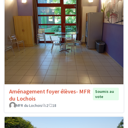
Aménagement foyer élèves- MFR
Soumis au
vote
du Lochois
MFR du Lochois
2
18