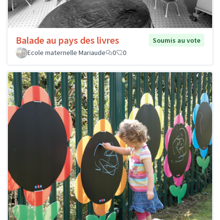
Balade au pays des livres
Soumis au vote
Ecole maternelle Mariaude
0
0