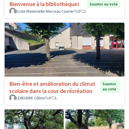
Bienvenue à la bibliothèque!
Soumis au vote
Ecole Maternelle Marceau Courier
0
1
Bien-être et amélioration du climat
Soumis
au vote
scolaire dans la cour de récréation
LEHEUDRE Céline
0
1