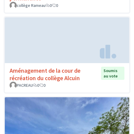
collège Rameau
0
0
Aménagement de la cour de
Soumis
au vote
récréation du collège Alcuin
PACREAU
0
0