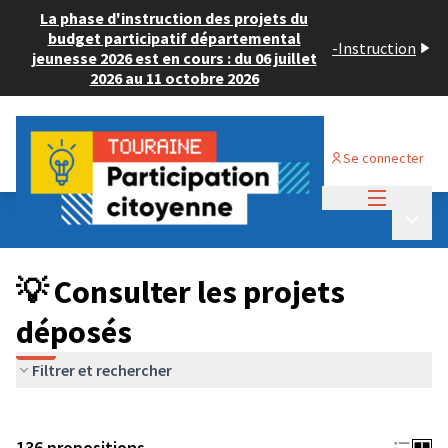
La phase d'instruction des projets du
budget participatif départemental
-
Instruction
jeunesse 2026 est en cours : du 06 juillet
2026 au 11 octobre 2026
Se connecter
Menu princi
Budget Participatif JEUNESSE 2024
/
Menu p
💡 Consulter les projets déposés
💡 Consulter les projets
déposés
Filtrer et rechercher
136 propositions