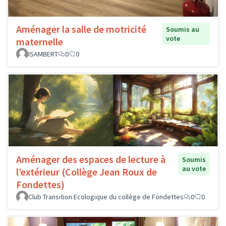
Aménager la salle de motricité
Soumis au
vote
maternelle
ISAMBERT
0
0
Aménager des espaces de lecture à
Soumis
au vote
l’extérieur (Collège Jean Roux de
Fondettes)
Club Transition Ecologique du collège de Fondettes
0
0