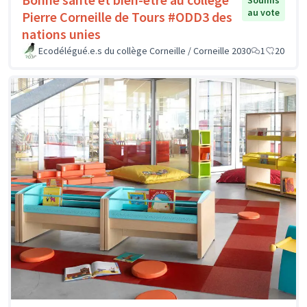
Soumis
au vote
Pierre Corneille de Tours #ODD3 des
nations unies
Ecodélégué.e.s du collège Corneille / Corneille 2030
1
20