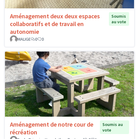
Aménagement deux deux espaces
Soumis
au vote
collaboratifs et de travail en
autonomie
MALIGE
0
0
Aménagement de notre cour de
Soumis au
vote
récréation