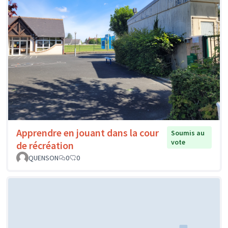
Apprendre en jouant dans la cour
Soumis au
vote
de récréation
QUENSON
0
0