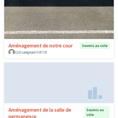
Aménagement de notre cour
Soumis au vote
CLG Langeais
0
0
Aménagement de la salle de
Soumis au
vote
permanence