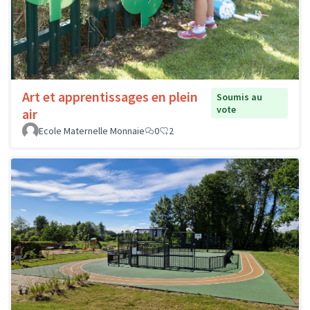
Art et apprentissages en plein
Soumis au
vote
air
Ecole Maternelle Monnaie
0
2