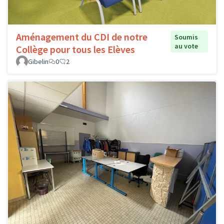
Aménagement du CDI de notre
Soumis
au vote
Collège pour tous les Elèves
Gibelin
0
2