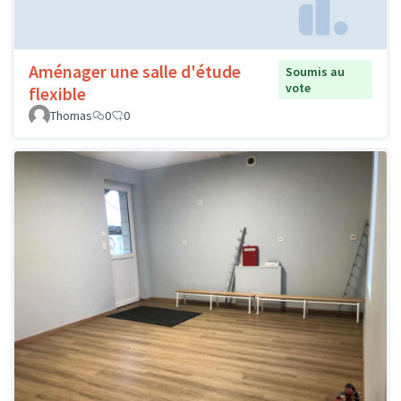
Aménager une salle d'étude
Soumis au
vote
flexible
Thomas
0
0