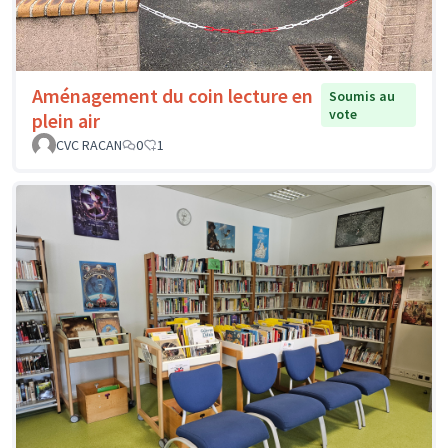
Aménagement du coin lecture en
Soumis au
vote
plein air
CVC RACAN
0
1