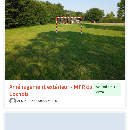
Aménagement extérieur - MFR du
Soumis au
vote
Lochois
MFR du Lochois
2
18