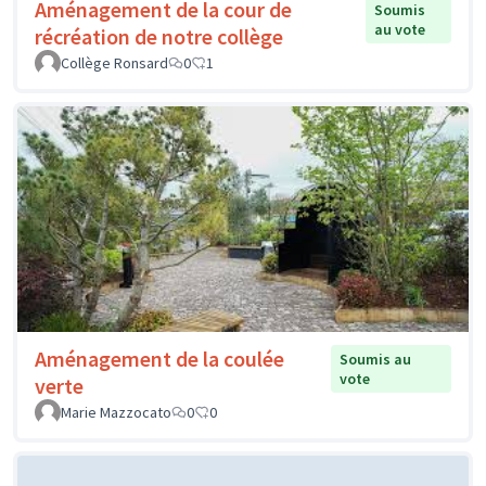
Aménagement de la cour de
Soumis
au vote
récréation de notre collège
Collège Ronsard
0
1
Aménagement de la coulée
Soumis au
vote
verte
Marie Mazzocato
0
0