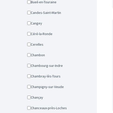
Bueil-en-Touraine
Candes-Saint-Martin
Cangey
Céré-la-Ronde
Cerelles
Chambon
Chambourg-sur-Indre
Chambray-lès-Tours
Champigny-sur-Veude
Chançay
Chanceaux-près-Loches