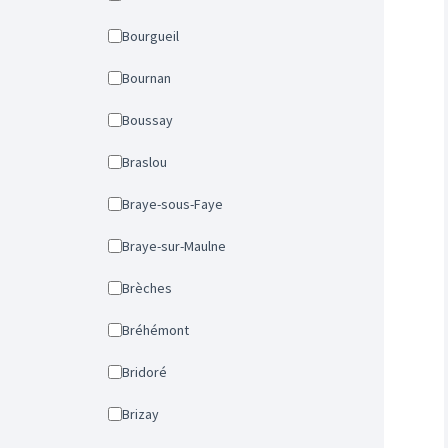
Bourgueil
Bournan
Boussay
Braslou
Braye-sous-Faye
Braye-sur-Maulne
Brèches
Bréhémont
Bridoré
Brizay