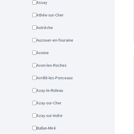
Assay
Athée-sur-Cher
Autrèche
Auzouer-en-Touraine
Avoine
Avon-les-Roches
Avrillé-les-Ponceaux
Azay-le-Rideau
Azay-sur-Cher
Azay-sur-Indre
Ballan-Miré