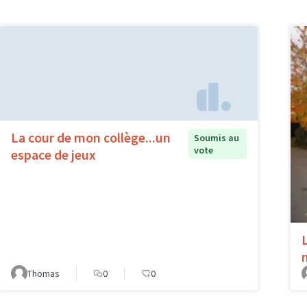
La cour de mon collège...un
Soumis au
vote
espace de jeux
Thomas
0
0