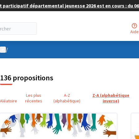
 participatif départemental jeunesse 2026 est en cours : du 06 
Aide
Menu utilisateur
/
136 propositions
Les plus
A-Z
Z-A (alphabétique
Aléatoire
récentes
(alphabétique)
inverse)