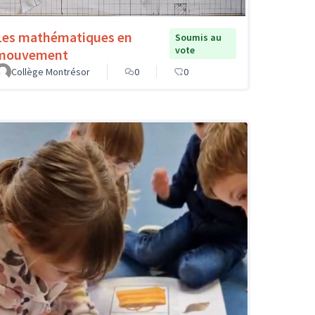
Les mathématiques en
Soumis au
vote
mouvement
Collège Montrésor
0
0