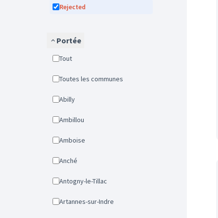
Rejected
Portée
Tout
Toutes les communes
Abilly
Ambillou
Amboise
Anché
Antogny-le-Tillac
Artannes-sur-Indre