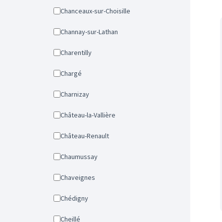
Chanceaux-sur-Choisille
Channay-sur-Lathan
Charentilly
Chargé
Charnizay
Château-la-Vallière
Château-Renault
Chaumussay
Chaveignes
Chédigny
Cheillé