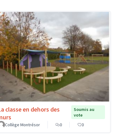
La classe en dehors des
Soumis au
vote
murs
Collège Montrésor
0
0