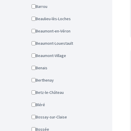
Barrou
Beaulieu-lès-Loches
Beaumont-en-Véron
Beaumont-Louestault
Beaumont-Village
Benais
Berthenay
Betz-le-Château
Bléré
Bossay-sur-Claise
Bossée