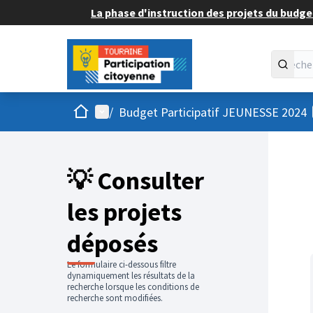
La phase d'instruction des projets du budget
Accueil
Menu principal
/
Budget Participatif JEUNESSE 2024
💡 Consulter
les projets
déposés
Le formulaire ci-dessous filtre
dynamiquement les résultats de la
recherche lorsque les conditions de
recherche sont modifiées.