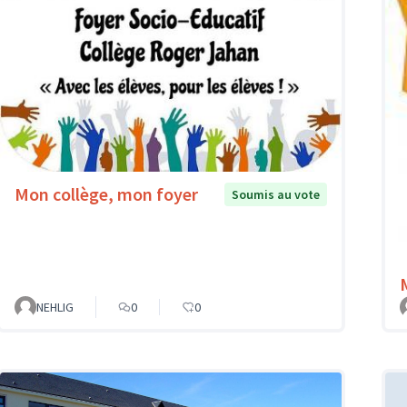
Mon collège, mon foyer
Soumis au vote
NEHLIG
0
0