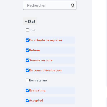
État
Tout
En attente de réponse
Retirée
Soumis au vote
En cours d'évaluation
Non retenue
Evaluating
Accepted