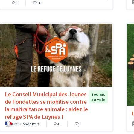
1
10
Le Conseil Municipal des Jeunes
Soumis
au vote
de Fondettes se mobilise contre
la maltraitance animale : aidez le
refuge SPA de Luynes !
CMJ Fondettes
0
1