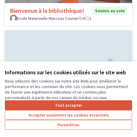
Bienvenue à la bibliothèque!
Soumis au vote
Ecole Maternelle Marceau Courier
0
1
Informations sur les cookies utilisés sur le site web
Nous utilisons des cookies sur notre site Web pour améliorer la
Réaménagement de la classe de
Soumis au
performance et les contenus du site. Les cookies nous permettent
vote
CP
de fournir une expérience utilisateur et un contenu plus
personnalisés à partir de nos canaux de médias sociaux.
ECOLE PUBLIQUE
0
0
Tout accepter
Accepter seulement les cookies essentiels
Paramètres