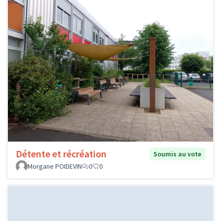
Détente et récréation
Soumis au vote
Morgane POIDEVIN
0
0