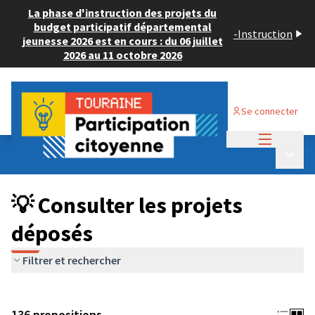
La phase d'instruction des projets du
budget participatif départemental
-
Instruction
jeunesse 2026 est en cours : du 06 juillet
2026 au 11 octobre 2026
Se connecter
Menu princi
Budget Participatif JEUNESSE 2024
/
Menu p
💡 Consulter les projets déposés
💡 Consulter les projets
déposés
Filtrer et rechercher
136 propositions