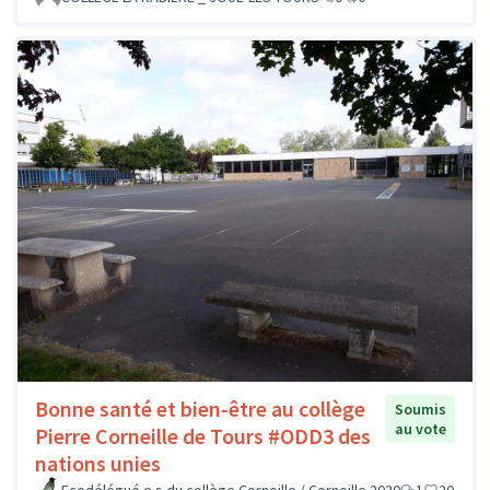
Bonne santé et bien-être au collège
Soumis
au vote
Pierre Corneille de Tours #ODD3 des
nations unies
Ecodélégué.e.s du collège Corneille / Corneille 2030
1
20