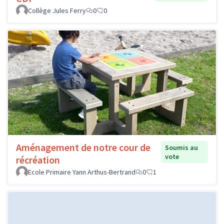
Collège Jules Ferry
0
0
Aménagement de notre cour de
Soumis au
vote
récréation
Ecole Primaire Yann Arthus-Bertrand
0
1