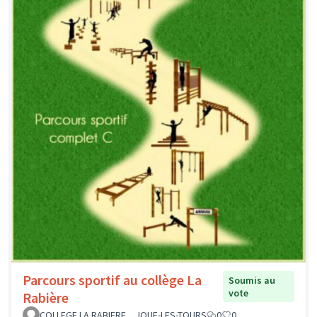
Parcours sportif au collège La
Soumis au
vote
Rabière
COLLEGE LA RABIERE _ JOUE-LES-TOURS
0
0