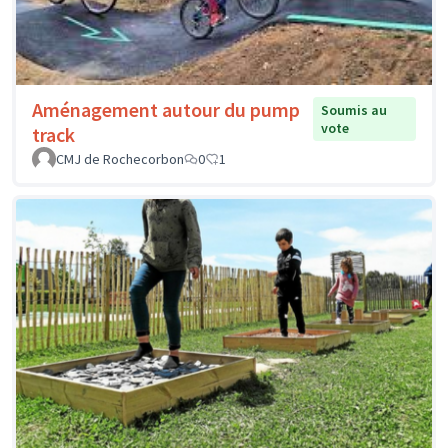
Aménagement autour du pump
Soumis au
vote
track
CMJ de Rochecorbon
0
1