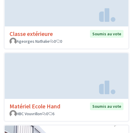
Classe extérieure
Soumis au vote
Ageorges Nathalie
0
0
Matériel Ecole Hand
Soumis au vote
HBC Vouvrillon
0
6