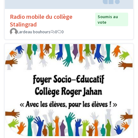
Radio mobile du collège
Soumis au
vote
Stalingrad
Lardeau bouhours
0
0