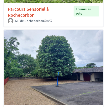
Parcours Sensoriel à
Soumis au
vote
Rochecorbon
CMJ de Rochecorbon
0
1