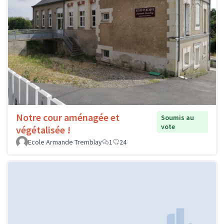
Notre cour aménagée et
Soumis au
vote
végétalisée !
Ecole Armande Tremblay
1
24