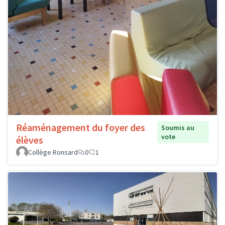
Réaménagement du foyer des
Soumis au
vote
élèves
Collège Ronsard
0
1