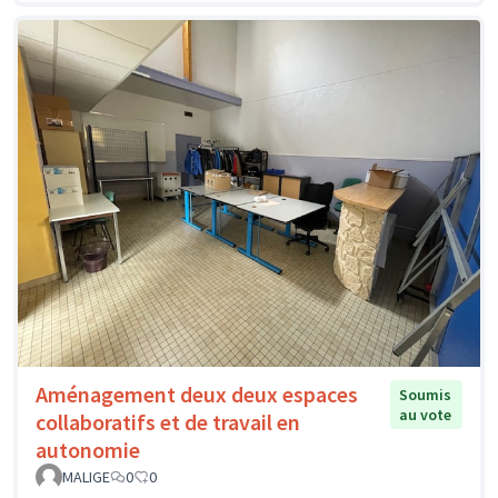
Aménagement deux deux espaces
Soumis
au vote
collaboratifs et de travail en
autonomie
MALIGE
0
0