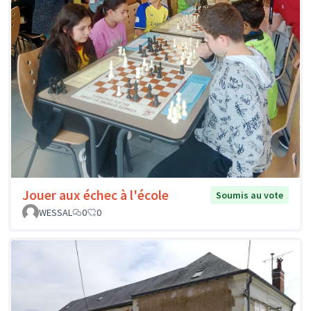
Jouer aux échec à l'école
Soumis au vote
WESSAL
0
0