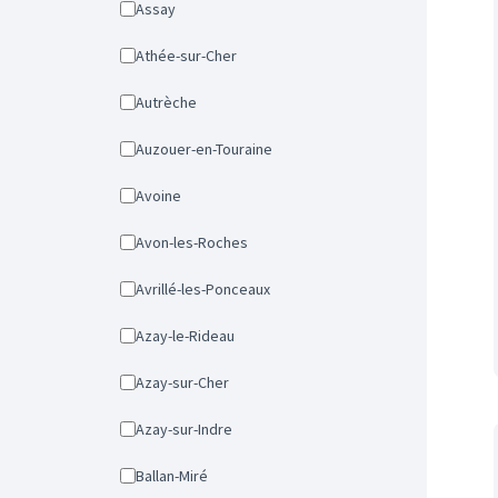
Assay
Athée-sur-Cher
Autrèche
Auzouer-en-Touraine
Avoine
Avon-les-Roches
Avrillé-les-Ponceaux
Azay-le-Rideau
Azay-sur-Cher
Azay-sur-Indre
Ballan-Miré