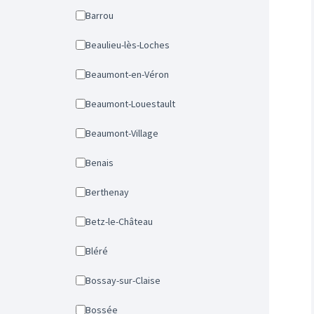
Barrou
Beaulieu-lès-Loches
Beaumont-en-Véron
Beaumont-Louestault
Beaumont-Village
Benais
Berthenay
Betz-le-Château
Bléré
Bossay-sur-Claise
Bossée