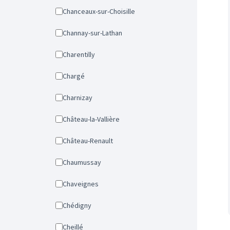
Chanceaux-sur-Choisille
Channay-sur-Lathan
Charentilly
Chargé
Charnizay
Château-la-Vallière
Château-Renault
Chaumussay
Chaveignes
Chédigny
Cheillé