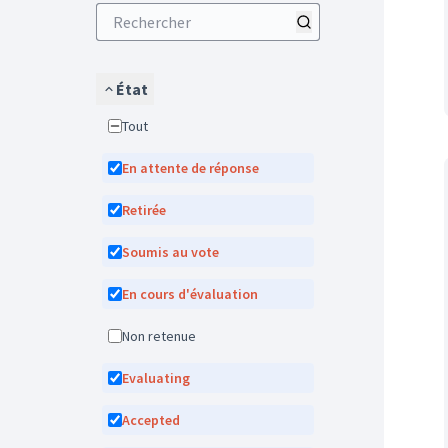
État
Tout
En attente de réponse
Retirée
Soumis au vote
En cours d'évaluation
Non retenue
Evaluating
Accepted