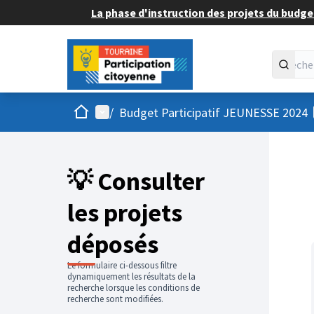
La phase d'instruction des projets du budget
Accueil
Menu principal
/
Budget Participatif JEUNESSE 2024
💡 Consulter
les projets
déposés
Le formulaire ci-dessous filtre
dynamiquement les résultats de la
recherche lorsque les conditions de
recherche sont modifiées.