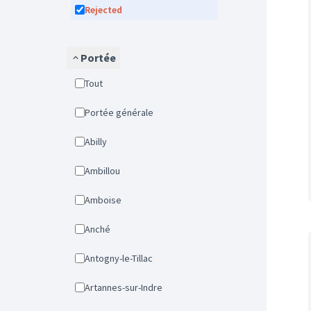
Rejected
Portée
Tout
Portée générale
Abilly
Ambillou
Amboise
Anché
Antogny-le-Tillac
Artannes-sur-Indre