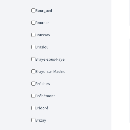
Bourgueil
Bournan
Boussay
Braslou
Braye-sous-Faye
Braye-sur-Maulne
Brèches
Bréhémont
Bridoré
Brizay