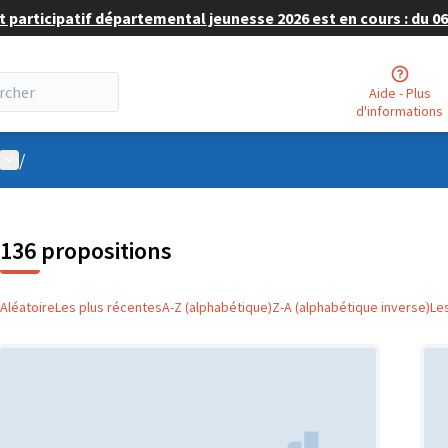
 participatif départemental jeunesse 2026 est en cours : du 06 
Aide - Plus
d'informations
Menu utilisateur
/
136 propositions
Aléatoire
Les plus récentes
A-Z (alphabétique)
Z-A (alphabétique inverse)
Le