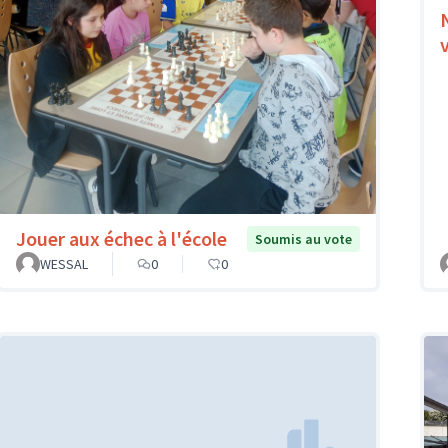
Jouer aux échec à l'école
Soumis au vote
WESSAL
0
0