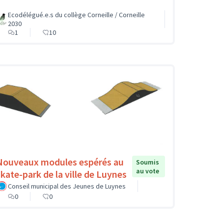
Ecodélégué.e.s du collège Corneille / Corneille
2030
1
10
Nouveaux modules espérés au
Soumis
au vote
skate-park de la ville de Luynes
Conseil municipal des Jeunes de Luynes
0
0