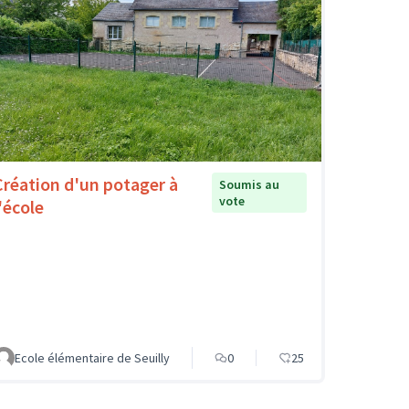
Création d'un potager à
Soumis au
vote
'école
Ecole élémentaire de Seuilly
0
25