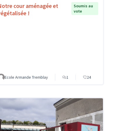
Notre cour aménagée et
Soumis au
vote
végétalisée !
Ecole Armande Tremblay
1
24