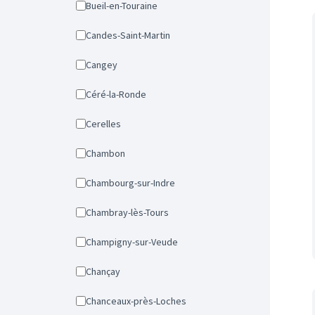
Bueil-en-Touraine
Candes-Saint-Martin
Cangey
Céré-la-Ronde
Cerelles
Chambon
Chambourg-sur-Indre
Chambray-lès-Tours
Champigny-sur-Veude
Chançay
Chanceaux-près-Loches