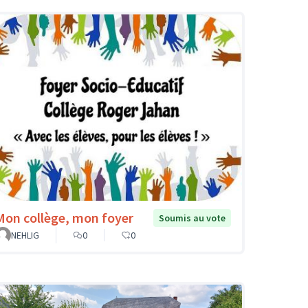
Mon collège, mon foyer
Soumis au vote
NEHLIG
0
0