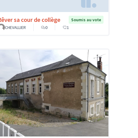
Rêver sa cour de collège
Soumis au vote
CHEVALLIER
0
1