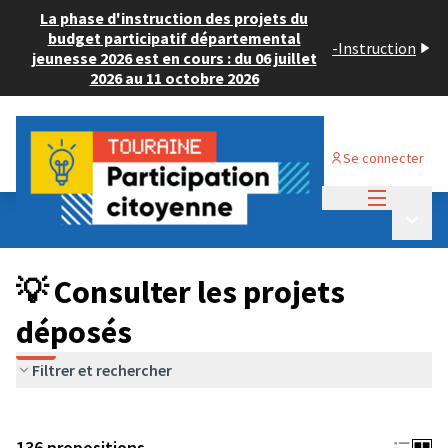
La phase d'instruction des projets du
budget participatif départemental
-
Instruction
jeunesse 2026 est en cours : du 06 juillet
2026 au 11 octobre 2026
Se connecter
Menu princi
Budget Participatif JEUNESSE 2024
/
Menu p
💡 Consulter les projets déposés
💡 Consulter les projets
déposés
Filtrer et rechercher
136 propositions