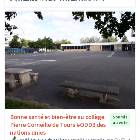
Bonne santé et bien-être au collège
Soumis
au vote
Pierre Corneille de Tours #ODD3 des
nations unies
Ecodélégué.e.s du collège Corneille / Corneille 2030
1
20