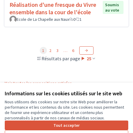
Réalisation d'une fresque du Vivre
Soumis
au vote
ensemble dans la cour de l'école
Ecole de La Chapelle aux Naux
0
1
1
2
3
…
6
Résultats par page :
25
Voir toutes les propositions retirées
Informations sur les cookies utilisés sur le site web
Nous utilisons des cookies sur notre site Web pour améliorer la
Conditions d'utilisation
performance et les contenus du site. Les cookies nous permettent
Paramètres des cookies
de fournir une expérience utilisateur et un contenu plus
CD37 sur X
CD37 sur Facebook
CD37 sur Instagram
CD37 sur YouTube
personnalisés à partir de nos canaux de médias sociaux.
(Lien externe)
(Lien externe)
(Lien externe)
(Lien externe)
Tout accepter