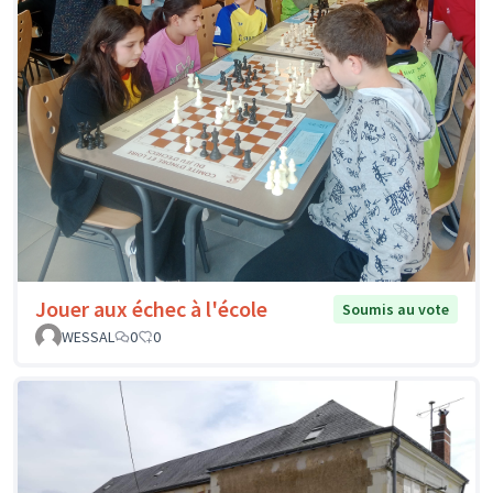
Jouer aux échec à l'école
Soumis au vote
WESSAL
0
0