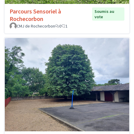
Parcours Sensoriel à
Soumis au
vote
Rochecorbon
CMJ de Rochecorbon
0
1