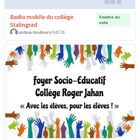
Radio mobile du collège
Soumis au
vote
Stalingrad
Lardeau bouhours
0
0