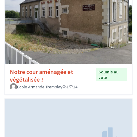
Notre cour aménagée et
Soumis au
vote
végétalisée !
Ecole Armande Tremblay
1
24