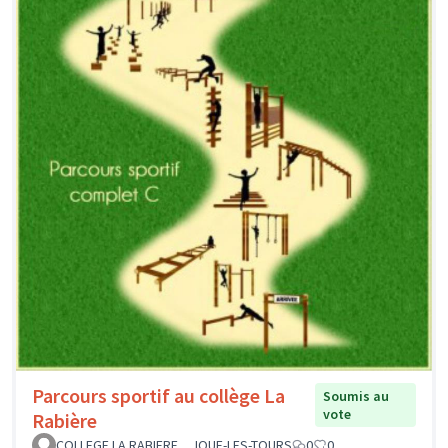
Parcours sportif au collège La
Soumis au
vote
Rabière
COLLEGE LA RABIERE _ JOUE-LES-TOURS
0
0