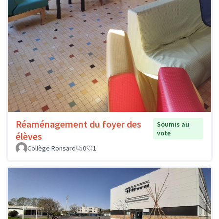
Réaménagement du foyer des
Soumis au
vote
élèves
Collège Ronsard
0
1