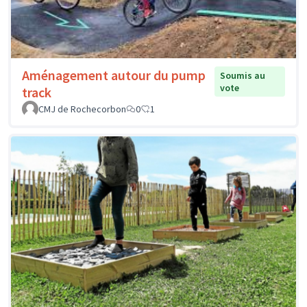
Aménagement autour du pump
Soumis au
vote
track
CMJ de Rochecorbon
0
1