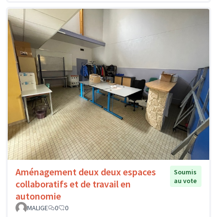
Aménagement deux deux espaces
Soumis
au vote
collaboratifs et de travail en
autonomie
MALIGE
0
0