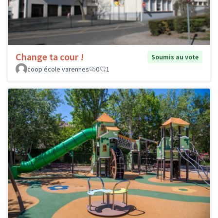
Change ta cour !
Soumis au vote
coop école varennes
0
1