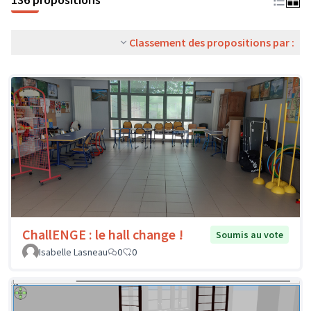
Classement des propositions par :
ChallENGE : le hall change !
Soumis au vote
Isabelle Lasneau
0
0