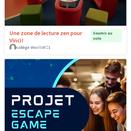
Une zone de lecture zen pour
Soumis au
vote
Vinci!
collège Vinci
0
1