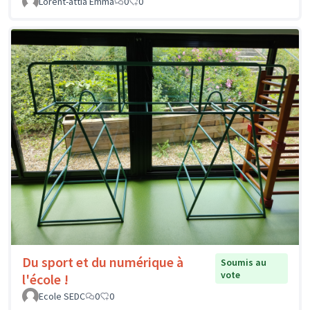
Lorent-attia Emma
0
0
Du sport et du numérique à
Soumis au
vote
l'école !
Ecole SEDC
0
0