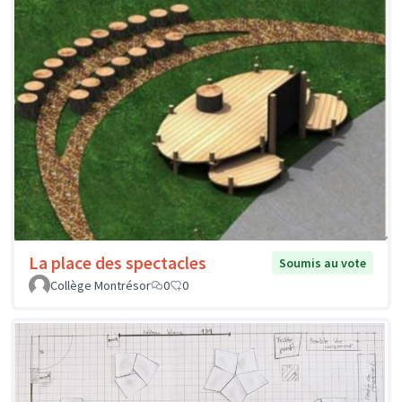
La place des spectacles
Soumis au vote
Collège Montrésor
0
0