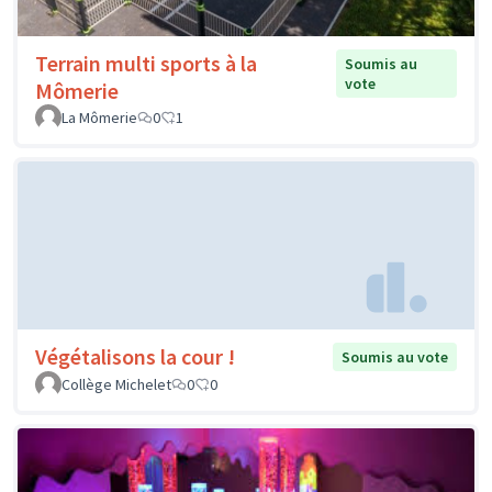
Terrain multi sports à la
Soumis au
vote
Mômerie
La Mômerie
0
1
Végétalisons la cour !
Soumis au vote
Collège Michelet
0
0