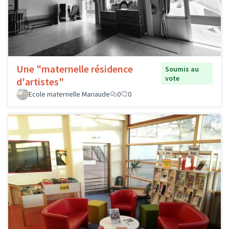
Une "maternelle résidence
Soumis au
vote
d'artistes"
Ecole maternelle Mariaude
0
0