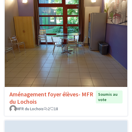
Aménagement foyer élèves- MFR
Soumis au
vote
du Lochois
MFR du Lochois
2
18