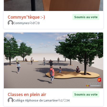
Commyn'tèque :-)
Soumis au vote
Commynes
0
0
Classes en plein air
Soumis au vote
Collège Alphonse de Lamartine
1
34