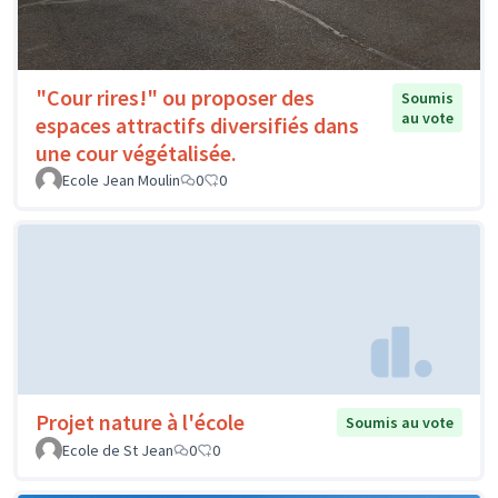
"Cour rires!" ou proposer des
Soumis
au vote
espaces attractifs diversifiés dans
une cour végétalisée.
Ecole Jean Moulin
0
0
Projet nature à l'école
Soumis au vote
Ecole de St Jean
0
0