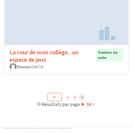
La cour de mon collège...un
Soumis au
vote
espace de jeux
Thomas
0
0
1
2
3
Résultats par page :
50
Voir toutes les propositions retirées