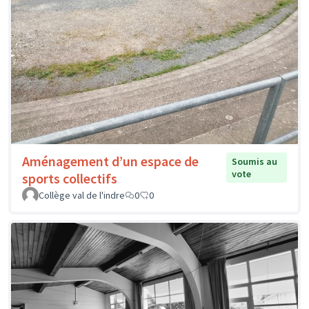
Aménagement d’un espace de
Soumis au
vote
sports collectifs
Collège val de l'indre
0
0