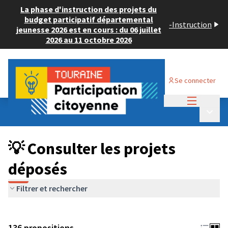
La phase d'instruction des projets du
budget participatif départemental
-
Instruction
jeunesse 2026 est en cours : du 06 juillet
2026 au 11 octobre 2026
Se connecter
Menu princi
Budget Participatif JEUNESSE 2024
/
Menu p
💡 Consulter les projets déposés
💡 Consulter les projets
déposés
Filtrer et rechercher
136 propositions