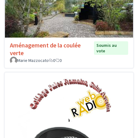
Aménagement de la coulée
Soumis au
vote
verte
Marie Mazzocato
0
0