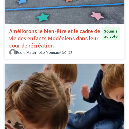
Améliorons le bien-être et le cadre de
Soumis
au vote
vie des enfants Modéniens dans leur
cour de récréation
Ecole Maternelle Monnaie
0
2