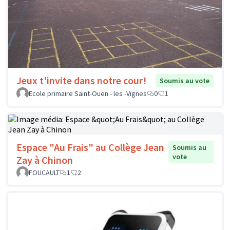
Jeux t'invite dans notre cour!
Soumis au vote
Ecole primaire Saint-Ouen - les -Vignes
0
1
Espace "Au Frais" au Collège Jean
Soumis au
vote
Zay à Chinon
FOUCAULT
1
2