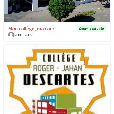
Mon collège, ma cour
Soumis au vote
NEHLIG
0
0