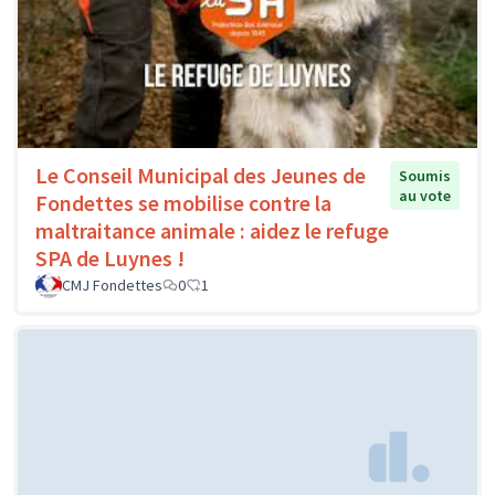
Le Conseil Municipal des Jeunes de
Soumis
au vote
Fondettes se mobilise contre la
maltraitance animale : aidez le refuge
SPA de Luynes !
CMJ Fondettes
0
1