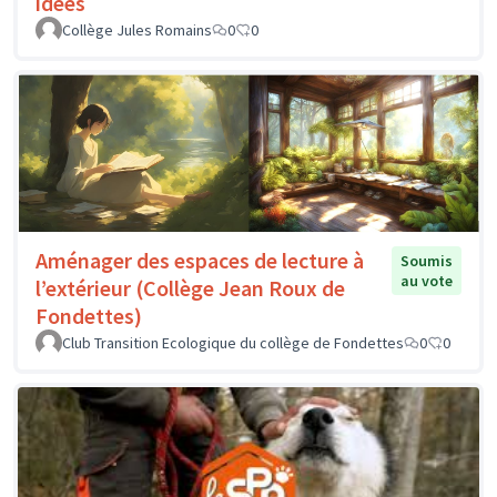
idées
Collège Jules Romains
0
0
Aménager des espaces de lecture à
Soumis
au vote
l’extérieur (Collège Jean Roux de
Fondettes)
Club Transition Ecologique du collège de Fondettes
0
0