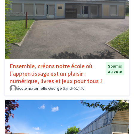
Ensemble, créons notre école où
Soumis
au vote
l'apprentissage est un plaisir :
numérique, livres et jeux pour tous !
école maternelle George Sand
1
0