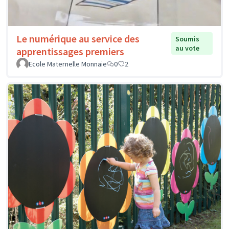
Le numérique au service des
Soumis
au vote
apprentissages premiers
Ecole Maternelle Monnaie
0
2