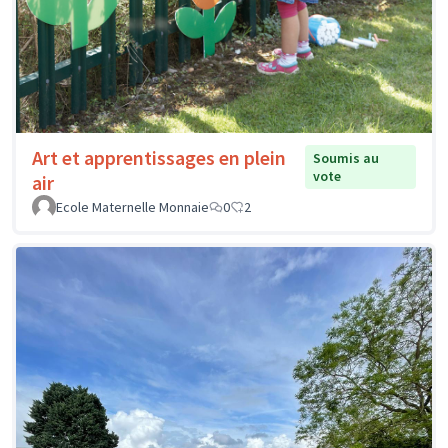
Art et apprentissages en plein
Soumis au
vote
air
Ecole Maternelle Monnaie
0
2