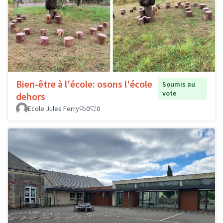
Bien-être à l'école: osons l'école
Soumis au
vote
dehors
Ecole Jules Ferry
0
0