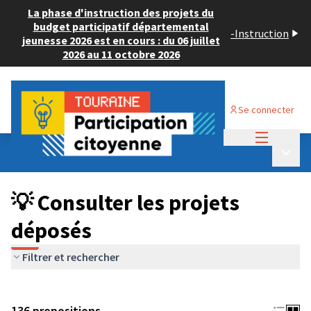
La phase d'instruction des projets du
budget participatif départemental
-
Instruction
jeunesse 2026 est en cours : du 06 juillet
2026 au 11 octobre 2026
Se connecter
Menu princi
Budget Participatif JEUNESSE 2024
/
Menu p
💡 Consulter les projets déposés
💡 Consulter les projets
déposés
Filtrer et rechercher
136 propositions