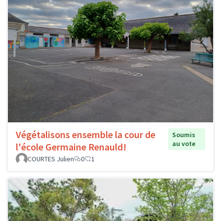
Végétalisons ensemble la cour de
Soumis
au vote
l'école Germaine Renauld!
COURTES Julien
0
1