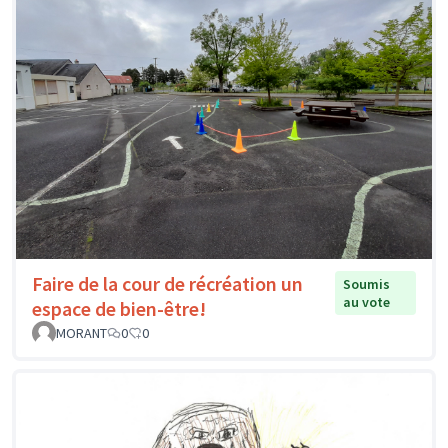
Faire de la cour de récréation un
Soumis
au vote
espace de bien-être!
MORANT
0
0