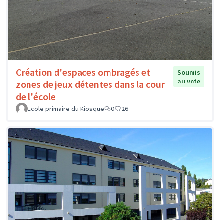
Création d'espaces ombragés et
Soumis
au vote
zones de jeux détentes dans la cour
de l'école
Ecole primaire du Kiosque
0
26