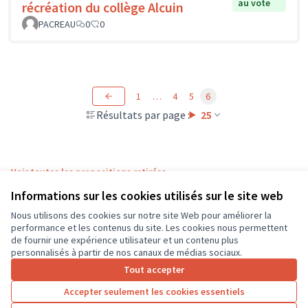
au vote
récréation du collège Alcuin
PACREAU
0
0
1
…
4
5
6
Résultats par page :
25
Voir toutes les propositions retirées
Informations sur les cookies utilisés sur le site web
Nous utilisons des cookies sur notre site Web pour améliorer la
Conditions d'utilisation
performance et les contenus du site. Les cookies nous permettent
Paramètres des cookies
de fournir une expérience utilisateur et un contenu plus
CD37 sur X
CD37 sur Facebook
CD37 sur Instagram
CD37 sur YouTube
personnalisés à partir de nos canaux de médias sociaux.
(Lien externe)
(Lien externe)
(Lien externe)
(Lien externe)
Tout accepter
Accepter seulement les cookies essentiels
Licence Cre
(Lien extern