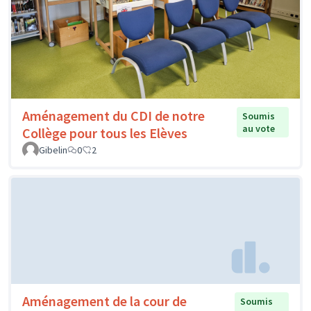
Aménagement du CDI de notre
Soumis
au vote
Collège pour tous les Elèves
Gibelin
0
2
Aménagement de la cour de
Soumis