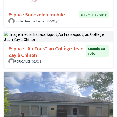
Espace Snoezelen mobile
Soumis au vote
Ecole Jeanne Lecourt
0
0
Espace "Au Frais" au Collège Jean
Soumis au
vote
Zay à Chinon
FOUCAULT
1
2