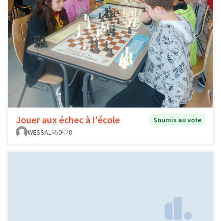
Jouer aux échec à l'école
Soumis au vote
WESSAL
0
0