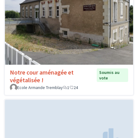
Notre cour aménagée et
Soumis au
vote
végétalisée !
Ecole Armande Tremblay
1
24