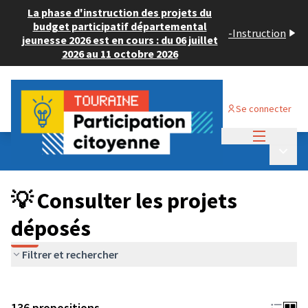
La phase d'instruction des projets du
budget participatif départemental
-
Instruction
jeunesse 2026 est en cours : du 06 juillet
2026 au 11 octobre 2026
Se connecter
Menu princi
Budget Participatif JEUNESSE 2024
/
Menu p
💡 Consulter les projets déposés
💡 Consulter les projets
déposés
Filtrer et rechercher
136 propositions