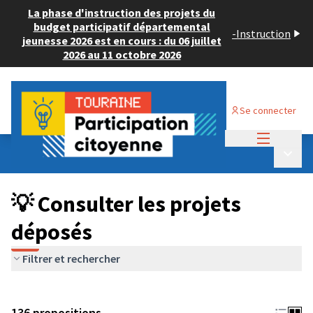
La phase d'instruction des projets du
budget participatif départemental
-
Instruction
jeunesse 2026 est en cours : du 06 juillet
2026 au 11 octobre 2026
Se connecter
Menu princi
Budget Participatif JEUNESSE 2024
/
Menu p
💡 Consulter les projets déposés
💡 Consulter les projets
déposés
Filtrer et rechercher
136 propositions