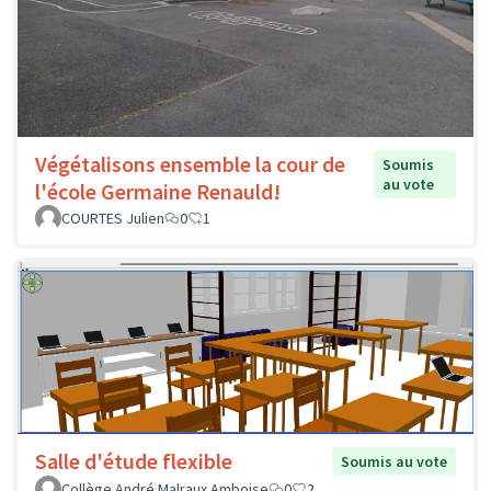
Végétalisons ensemble la cour de
Soumis
au vote
l'école Germaine Renauld!
COURTES Julien
0
1
Salle d'étude flexible
Soumis au vote
Collège André Malraux Amboise
0
2