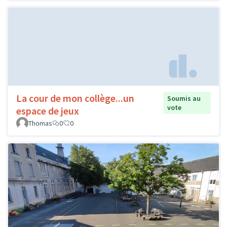
La cour de mon collège...un
Soumis au
vote
espace de jeux
Thomas
0
0