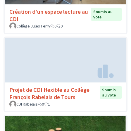
Création d'un espace lecture au
Soumis au
vote
CDI
Collège Jules Ferry
0
0
Projet de CDI flexible au Collège
Soumis
au vote
François Rabelais de Tours
CDI Rabelais
0
1