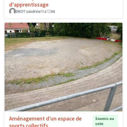
d'apprentissage
DROT sandrine
1
64
Aménagement d’un espace de
Soumis au
vote
sports collectifs