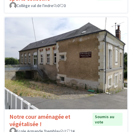
Collège val de l'indre
0
0
Notre cour aménagée et
Soumis au
vote
végétalisée !
Ecole Armande Tremblay
1
24