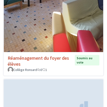
Réaménagement du foyer des
Soumis au
vote
élèves
Collège Ronsard
0
1