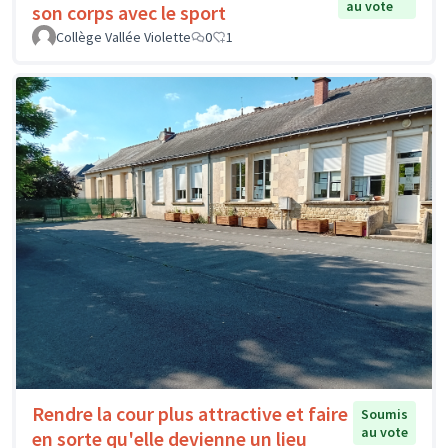
au vote
son corps avec le sport
Collège Vallée Violette
0
1
Rendre la cour plus attractive et faire
Soumis
au vote
en sorte qu'elle devienne un lieu