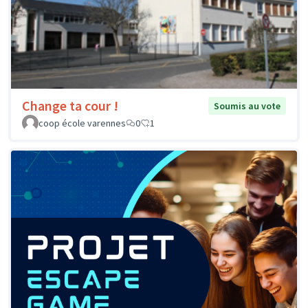
Change ta cour !
Soumis au vote
coop école varennes
0
1