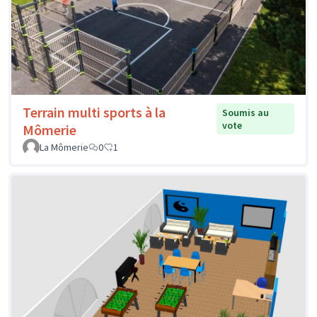
Terrain multi sports à la
Soumis au
vote
Mômerie
La Mômerie
0
1