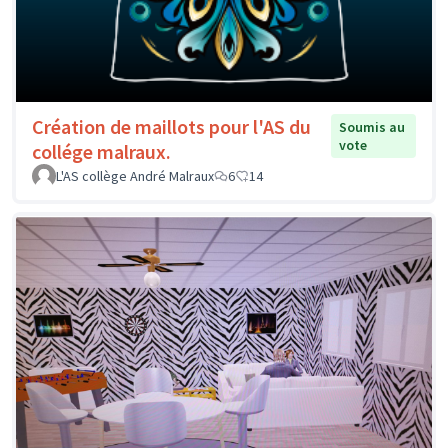
Création de maillots pour l'AS du
Soumis au
vote
collége malraux.
L'AS collège André Malraux
6
14