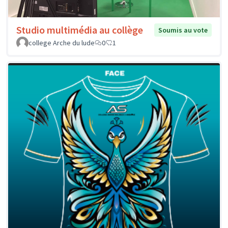
Studio multimédia au collège
Soumis au vote
college Arche du lude
0
1