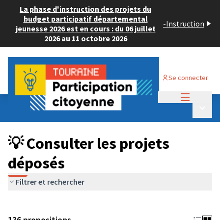
La phase d'instruction des projets du
budget participatif départemental
-
Instruction
jeunesse 2026 est en cours : du 06 juillet
2026 au 11 octobre 2026
Se connecter
Menu princi
Budget Participatif JEUNESSE 2024
/
Menu p
💡 Consulter les projets déposés
💡 Consulter les projets
déposés
Filtrer et rechercher
136 propositions