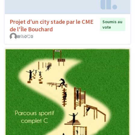
Projet d'un city stade par le CME
Soumis au
vote
de l'Île Bouchard
IB
0
0