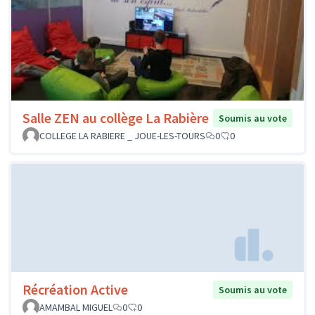
Salle ZEN au collège La Rabière
Soumis au vote
COLLEGE LA RABIERE _ JOUE-LES-TOURS
0
0
Récréation Active
Soumis au vote
AMAMBAL MIGUEL
0
0