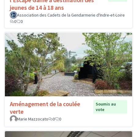
jeunes de 14 à 18 ans
Association des Cadets de la Gendarmerie d'Indre-et-Loire
0
0
Aménagement de la coulée
Soumis au
vote
verte
Marie Mazzocato
0
0