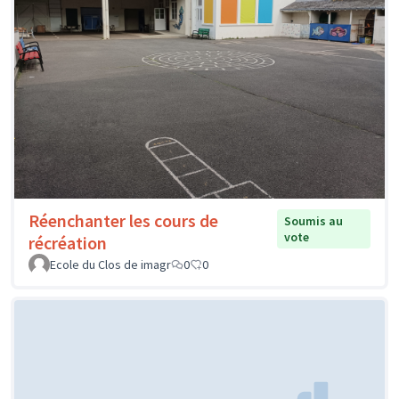
Réenchanter les cours de
Soumis au
vote
récréation
Ecole du Clos de imagr
0
0