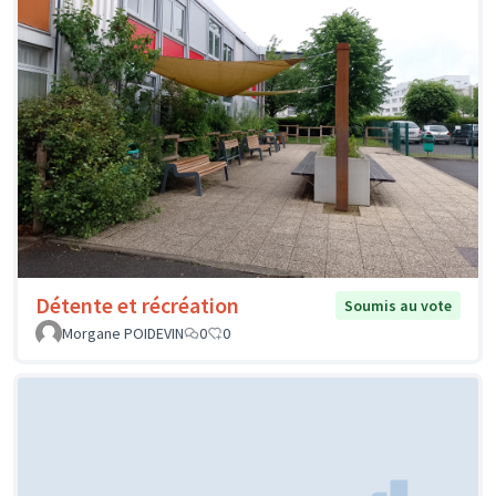
Détente et récréation
Soumis au vote
Morgane POIDEVIN
0
0