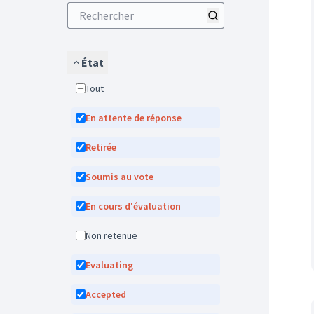
État
Tout
En attente de réponse
Retirée
Soumis au vote
En cours d'évaluation
Non retenue
Evaluating
Accepted