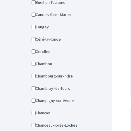
Bueil-en-Touraine
Candes-Saint-Martin
Cangey
Céré-la-Ronde
Cerelles
Chambon
Chambourg-sur-Indre
Chambray-lès-Tours
Champigny-sur-Veude
Chançay
Chanceaux-près-Loches