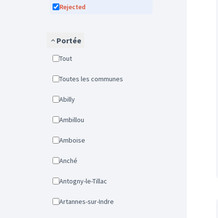
Rejected
Portée
Tout
Toutes les communes
Abilly
Ambillou
Amboise
Anché
Antogny-le-Tillac
Artannes-sur-Indre