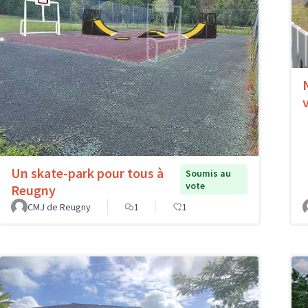
Un skate-park pour tous à
Soumis au
vote
Reugny
CMJ de Reugny
1
1