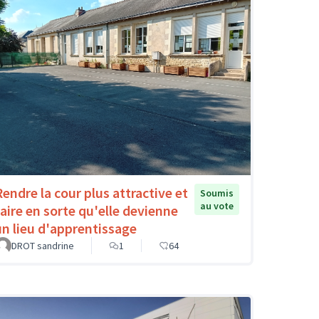
Rendre la cour plus attractive et
Soumis
au vote
faire en sorte qu'elle devienne
un lieu d'apprentissage
DROT sandrine
1
64