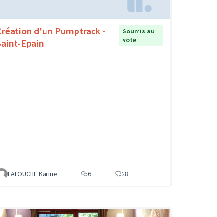
Création d'un Pumptrack -
Soumis au
vote
Saint-Epain
LATOUCHE Karine
6
28