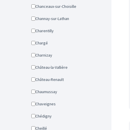
Chanceaux-sur-Choisille
Channay-sur-Lathan
Charentilly
Chargé
Charnizay
Château-la-Vallière
Château-Renault
Chaumussay
Chaveignes
Chédigny
Cheillé