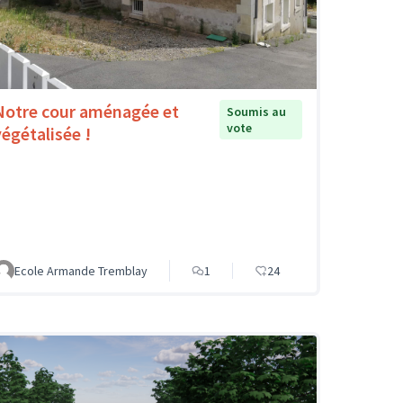
Notre cour aménagée et
Soumis au
vote
végétalisée !
Ecole Armande Tremblay
1
24