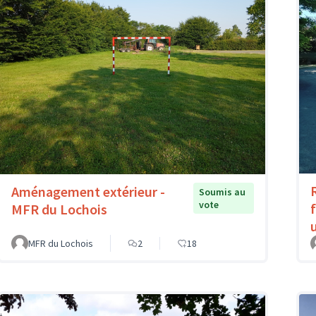
Aménagement extérieur -
Soumis au
vote
MFR du Lochois
MFR du Lochois
2
18