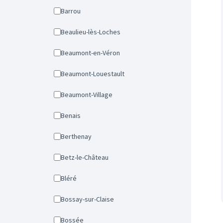
Barrou
Beaulieu-lès-Loches
Beaumont-en-Véron
Beaumont-Louestault
Beaumont-Village
Benais
Berthenay
Betz-le-Château
Bléré
Bossay-sur-Claise
Bossée