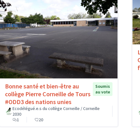
Bonne santé et bien-être au
Soumis
au vote
collège Pierre Corneille de Tours
#ODD3 des nations unies
Ecodélégué.e.s du collège Corneille / Corneille
2030
1
20