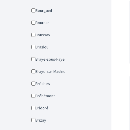
Bourgueil
Bournan
Boussay
Braslou
Braye-sous-Faye
Braye-sur-Maulne
Brèches
Bréhémont
Bridoré
Brizay