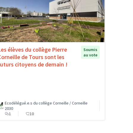
Les élèves du collège Pierre
Soumis
au vote
Corneille de Tours sont les
futurs citoyens de demain !
Ecodélégué.e.s du collège Corneille / Corneille
2030
1
10