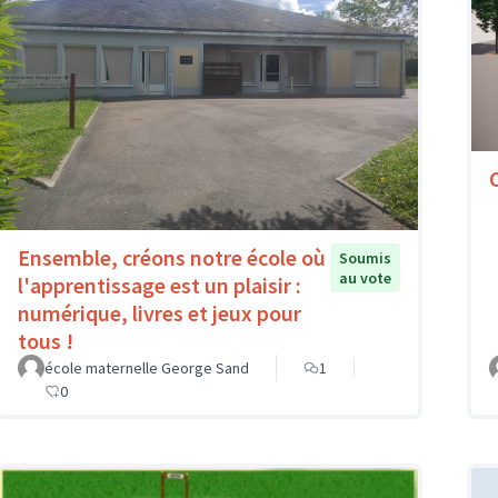
Ensemble, créons notre école où
Soumis
au vote
l'apprentissage est un plaisir :
numérique, livres et jeux pour
tous !
école maternelle George Sand
1
0