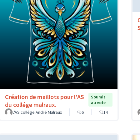
Création de maillots pour l'AS
Soumis
au vote
du collége malraux.
L'AS collège André Malraux
6
14