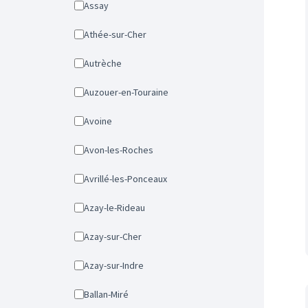
Assay
Athée-sur-Cher
Autrèche
Auzouer-en-Touraine
Avoine
Avon-les-Roches
Avrillé-les-Ponceaux
Azay-le-Rideau
Azay-sur-Cher
Azay-sur-Indre
Ballan-Miré