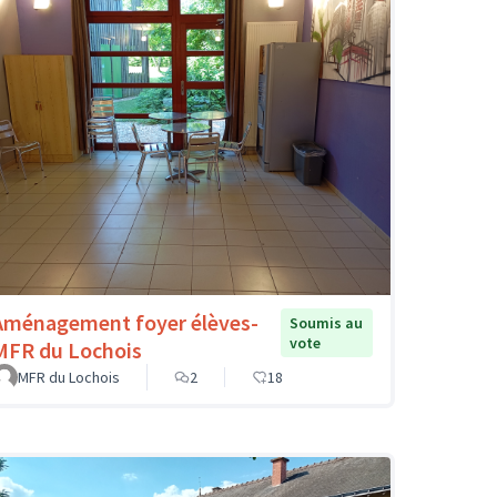
Aménagement foyer élèves-
Soumis au
vote
MFR du Lochois
MFR du Lochois
2
18