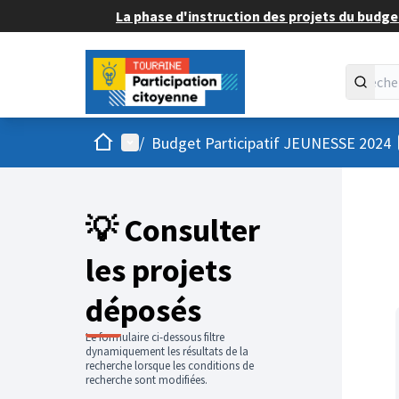
La phase d'instruction des projets du budget
Accueil
Menu principal
/
Budget Participatif JEUNESSE 2024
💡 Consulter
les projets
déposés
Le formulaire ci-dessous filtre
dynamiquement les résultats de la
recherche lorsque les conditions de
recherche sont modifiées.