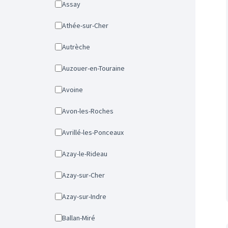
Assay
Athée-sur-Cher
Autrèche
Auzouer-en-Touraine
Avoine
Avon-les-Roches
Avrillé-les-Ponceaux
Azay-le-Rideau
Azay-sur-Cher
Azay-sur-Indre
Ballan-Miré