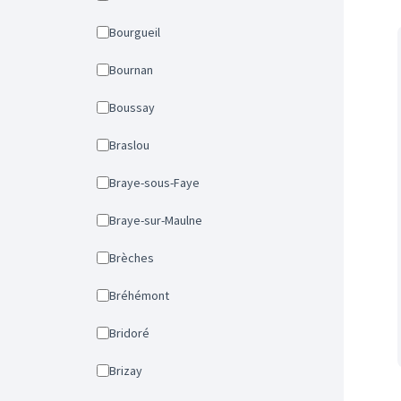
Bourgueil
Bournan
Boussay
Braslou
Braye-sous-Faye
Braye-sur-Maulne
Brèches
Bréhémont
Bridoré
Brizay