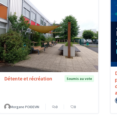
Détente et récréation
Soumis au vote
Morgane POIDEVIN
0
0