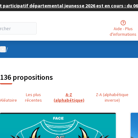
 participatif départemental jeunesse 2026 est en cours : du 06 
Aide - Plus
d'informations
Menu utilisateur
/
136 propositions
Les plus
A-Z
Z-A (alphabétique
Aléatoire
récentes
(alphabétique)
inverse)