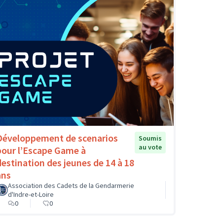
Développement de scenarios
Soumis
au vote
pour l’Escape Game à
destination des jeunes de 14 à 18
ans
Association des Cadets de la Gendarmerie
d'Indre-et-Loire
0
0