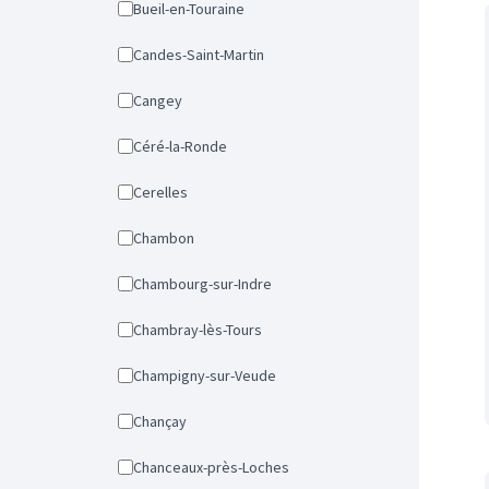
Bueil-en-Touraine
Candes-Saint-Martin
Cangey
Céré-la-Ronde
Cerelles
Chambon
Chambourg-sur-Indre
Chambray-lès-Tours
Champigny-sur-Veude
Chançay
Chanceaux-près-Loches