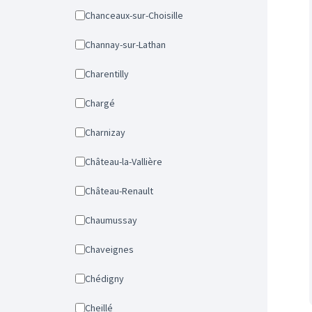
Chanceaux-sur-Choisille
Channay-sur-Lathan
Charentilly
Chargé
Charnizay
Château-la-Vallière
Château-Renault
Chaumussay
Chaveignes
Chédigny
Cheillé