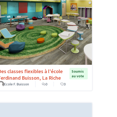
es classes flexibles à l'école
Soumis
au vote
Ferdinand Buisson, La Riche
Ecole F. Buisson
0
0