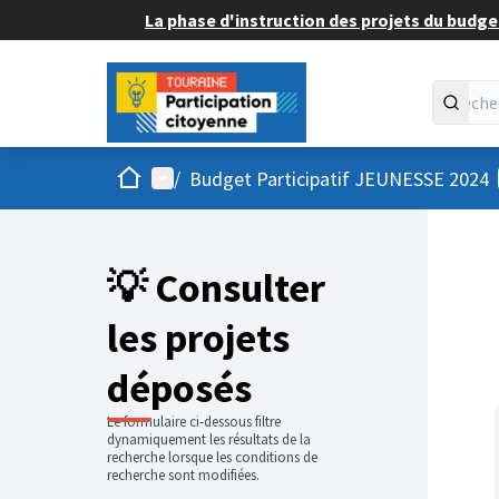
La phase d'instruction des projets du budget
Accueil
Menu principal
/
Budget Participatif JEUNESSE 2024
💡 Consulter
les projets
déposés
Le formulaire ci-dessous filtre
dynamiquement les résultats de la
recherche lorsque les conditions de
recherche sont modifiées.