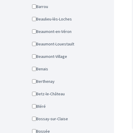
Barrou
Beaulieu-lès-Loches
Beaumont-en-Véron
Beaumont-Louestault
Beaumont-Village
Benais
Berthenay
Betz-le-Château
Bléré
Bossay-sur-Claise
Bossée