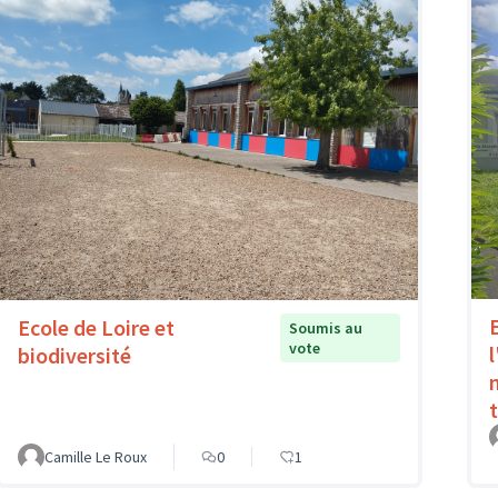
Ecole de Loire et
Soumis au
vote
l
biodiversité
Camille Le Roux
0
1