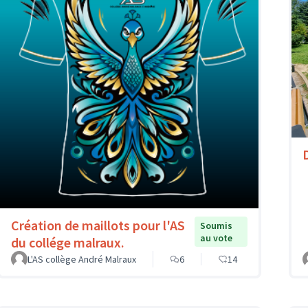
Création de maillots pour l'AS
Soumis
au vote
du collége malraux.
L'AS collège André Malraux
6
14