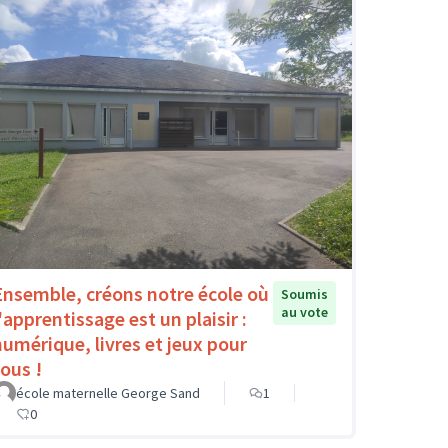
Ensemble, créons notre école où
Soumis
au vote
'apprentissage est un plaisir :
numérique, livres et jeux pour
tous !
école maternelle George Sand
1
0