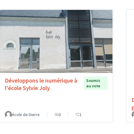
Développons le numérique à
Soumis
au vote
l'école Sylvie Joly
école de Dierre
0
1