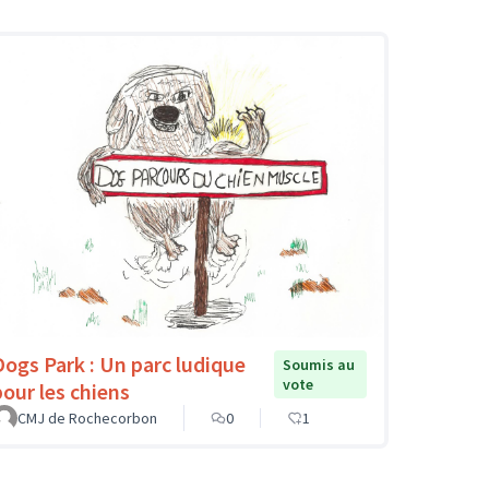
Dogs Park : Un parc ludique
Soumis au
vote
pour les chiens
CMJ de Rochecorbon
0
1