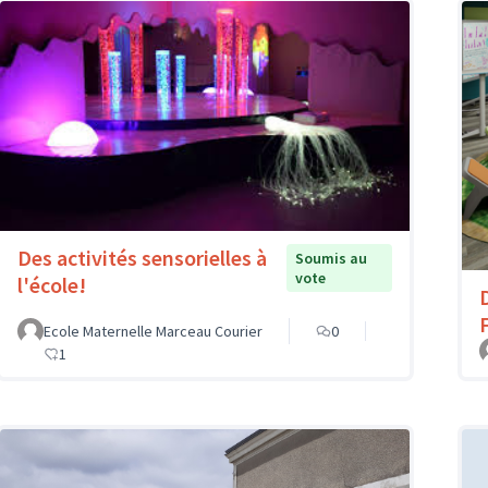
Des activités sensorielles à
Soumis au
vote
l'école!
D
Ecole Maternelle Marceau Courier
0
1