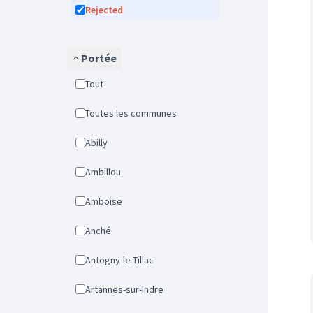
Rejected
Portée
Tout
Toutes les communes
Abilly
Ambillou
Amboise
Anché
Antogny-le-Tillac
Artannes-sur-Indre