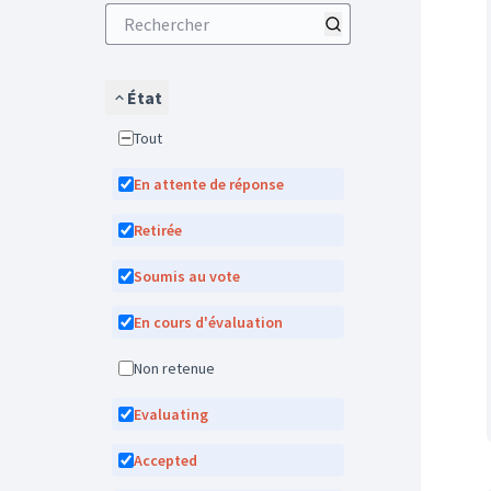
État
Tout
En attente de réponse
Retirée
Soumis au vote
En cours d'évaluation
Non retenue
Evaluating
Accepted