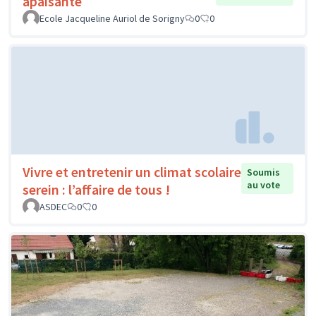
apaisante
Ecole Jacqueline Auriol de Sorigny
0
0
Vivre et entretenir un climat scolaire
Soumis
au vote
serein : l’affaire de tous !
ASDEC
0
0