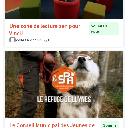
Une zone de lecture zen pour
Soumis au
vote
Vinci!
collège Vinci
0
1
Le Conseil Municipal des Jeunes de
Soumis