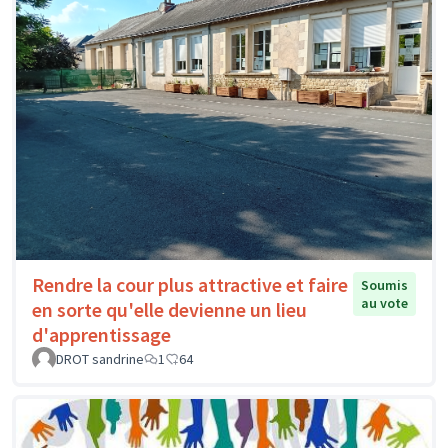
Rendre la cour plus attractive et faire
Soumis
au vote
en sorte qu'elle devienne un lieu
d'apprentissage
DROT sandrine
1
64