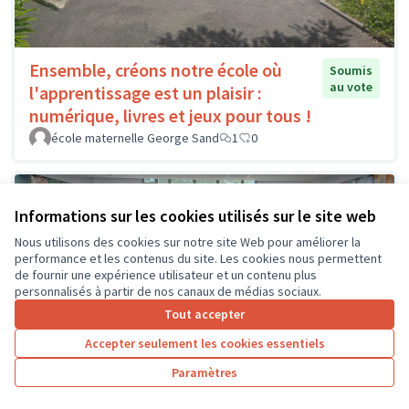
Ensemble, créons notre école où
Soumis
au vote
l'apprentissage est un plaisir :
numérique, livres et jeux pour tous !
école maternelle George Sand
1
0
Informations sur les cookies utilisés sur le site web
Nous utilisons des cookies sur notre site Web pour améliorer la
performance et les contenus du site. Les cookies nous permettent
de fournir une expérience utilisateur et un contenu plus
personnalisés à partir de nos canaux de médias sociaux.
Tout accepter
Accepter seulement les cookies essentiels
Paramètres
ChallENGE : le hall change !
Soumis au vote
Isabelle Lasneau
0
0