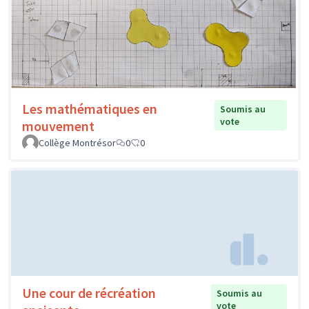
Les mathématiques en
Soumis au
vote
mouvement
Collège Montrésor
0
0
Une cour de récréation
Soumis au
vote