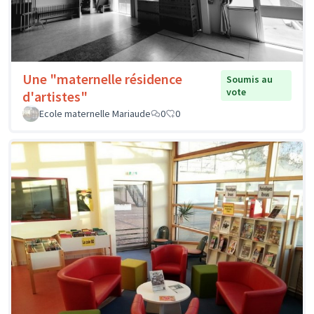
Une "maternelle résidence
Soumis au
vote
d'artistes"
Ecole maternelle Mariaude
0
0