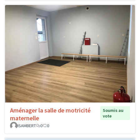
Aménager la salle de motricité
Soumis au
vote
maternelle
ISAMBERT
0
0