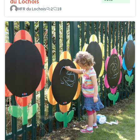
du Lochois
MFR du Lochois
2
18