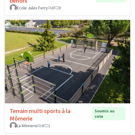
dehors
Ecole Jules Ferry
0
0
Terrain multi sports à la
Soumis au
vote
Mômerie
La Mômerie
0
1