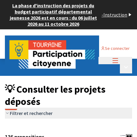
La phase d'instruction des projets du
budget participatif départemental
-
Instruction
jeunesse 2026 est en cours : du 06 juillet
2026 au 11 octobre 2026
Se connecter
Menu princi
Budget Participatif JEUNESSE 2024
/
Menu p
💡 Consulter les projets déposés
💡 Consulter les projets
déposés
Filtrer et rechercher
136 propositions