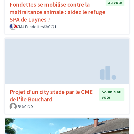
au vote
Fondettes se mobilise contre la
maltraitance animale : aidez le refuge
SPA de Luynes !
CMJ Fondettes
0
1
Projet d'un city stade par le CME
Soumis au
vote
de l'Île Bouchard
IB
0
0