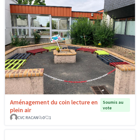
Aménagement du coin lecture en
Soumis au
vote
plein air
CVC RACAN
0
1