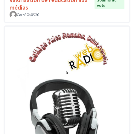
vote
médias
Carré
0
0