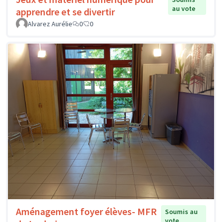
au vote
apprendre et se divertir
Alvarez Aurélie
0
0
Aménagement foyer élèves- MFR
Soumis au
vote