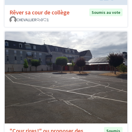
Rêver sa cour de collège
Soumis au vote
CHEVALLIER
0
1
"Cour rires!" ou proposer des
Soumis