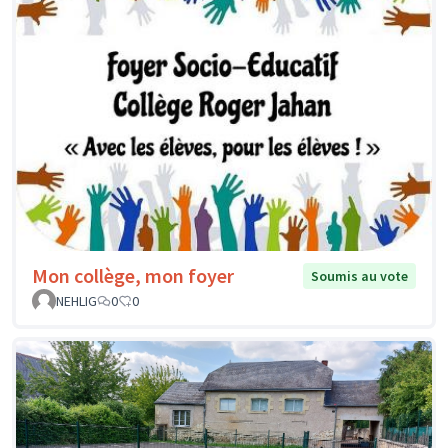
Mon collège, mon foyer
Soumis au vote
NEHLIG
0
0