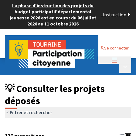
La phase d'instruction des projets du
budget participatif départemental
-
Instruction
jeunesse 2026 est en cours : du 06 juillet
2026 au 11 octobre 2026
Se connecter
Menu princi
Budget Participatif JEUNESSE 2024
/
Menu p
💡 Consulter les projets déposés
💡 Consulter les projets
déposés
Filtrer et rechercher
136 propositions