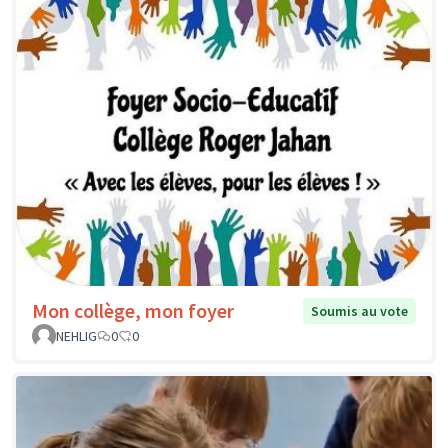
Mon collège, mon foyer
Soumis au vote
NEHLIG
0
0