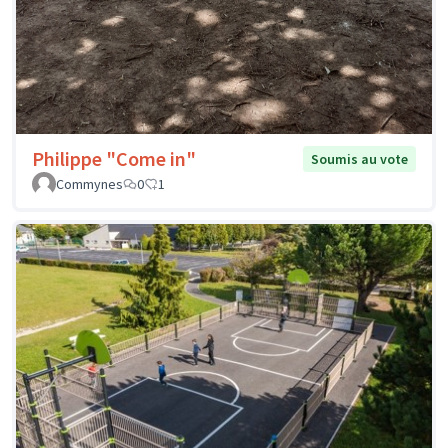
Philippe "Come in"
Soumis au vote
Commynes
0
1