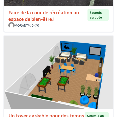
Faire de la cour de récréation un
Soumis
au vote
espace de bien-être!
MORANT
0
0
Un foyer agréable pour des temps
Soumis au