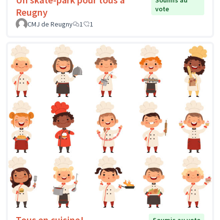
vote
Reugny
CMJ de Reugny
1
1
Tous en cuisine!