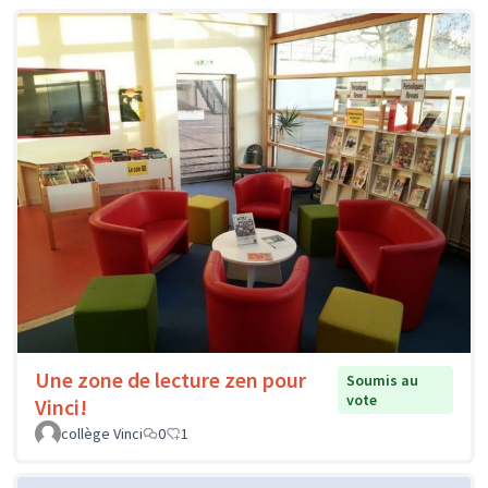
Une zone de lecture zen pour
Soumis au
vote
Vinci!
collège Vinci
0
1