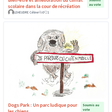
Soumis
au vote
scolaire dans la cour de récréation
LEHEUDRE Céline
0
1
Dogs Park : Un parc ludique pour
Soumis au
vote
les chiens