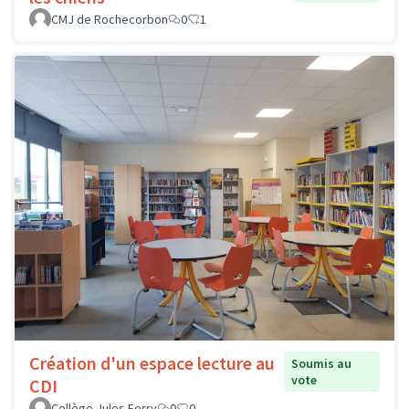
CMJ de Rochecorbon
0
1
Création d'un espace lecture au
Soumis au
vote
CDI
Collège Jules Ferry
0
0