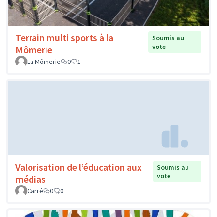
Terrain multi sports à la
Soumis au
vote
Mômerie
La Mômerie
0
1
Valorisation de l’éducation aux
Soumis au
vote
médias
Carré
0
0