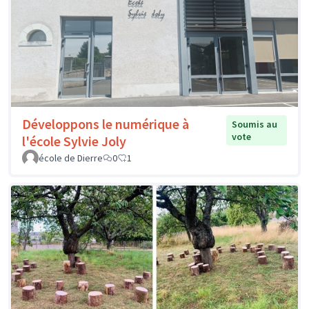
Développons le numérique à
Soumis au
vote
l'école Sylvie Joly
école de Dierre
0
1