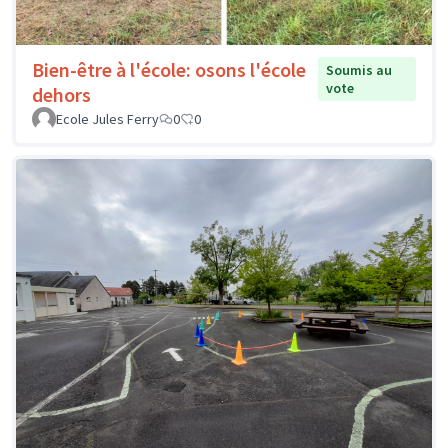
Bien-être à l'école: osons l'école
Soumis au
vote
dehors
Ecole Jules Ferry
0
0