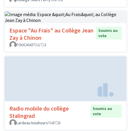
Espace "Au Frais" au Collège Jean
Soumis au
vote
Zay à Chinon
FOUCAULT
1
2
Radio mobile du collège
Soumis au
vote
Stalingrad
Lardeau bouhours
0
0