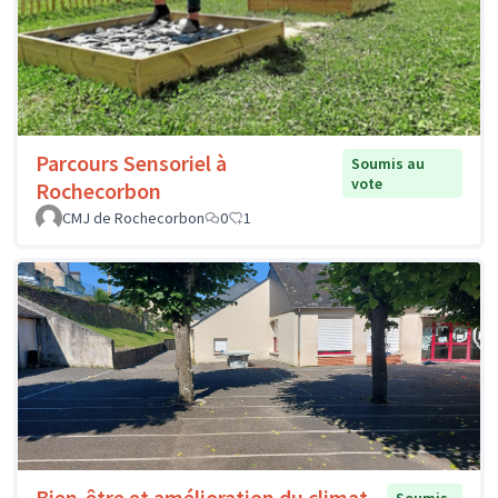
Parcours Sensoriel à
Soumis au
vote
Rochecorbon
CMJ de Rochecorbon
0
1
Bien-être et amélioration du climat