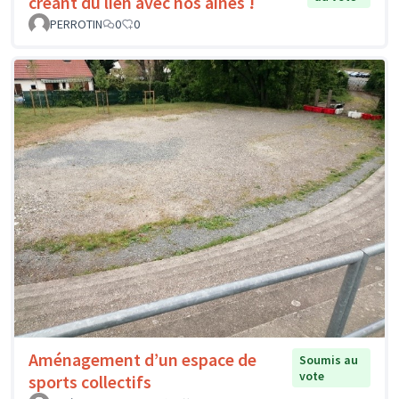
créant du lien avec nos aînés !
PERROTIN
0
0
Aménagement d’un espace de
Soumis au
vote
sports collectifs