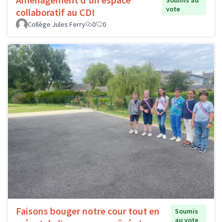
Soumis au
vote
collaboratif au CDI
Collège Jules Ferry
0
0
Faisons bouger notre cour tout en
Soumis
au vote