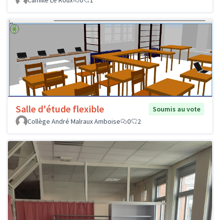
Salle d'étude flexible
Soumis au vote
Collège André Malraux Amboise
0
2