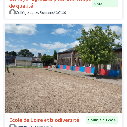
vote
de qualité
Collège Jules Romains
0
0
Ecole de Loire et biodiversité
Soumis au vote
Camille Le Roux
0
1