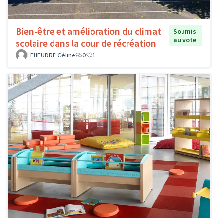
Bien-être et amélioration du climat
Soumis
au vote
scolaire dans la cour de récréation
LEHEUDRE Céline
0
1