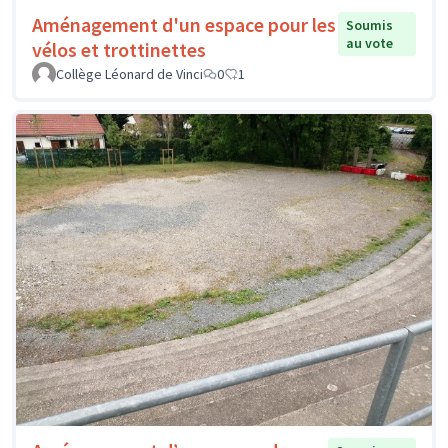
Aménagement d'un espace pour les
Soumis
au vote
vélos et trottinettes
Collège Léonard de Vinci
0
1