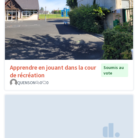
Apprendre en jouant dans la cour
Soumis au
vote
de récréation
QUENSON
0
0