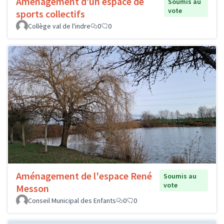
Aménagement d’un espace de
Soumis au
vote
sports collectifs
Collège val de l'indre
0
0
Aménagement de l'espace René
Soumis au
vote
Messon
Conseil Municipal des Enfants
0
0