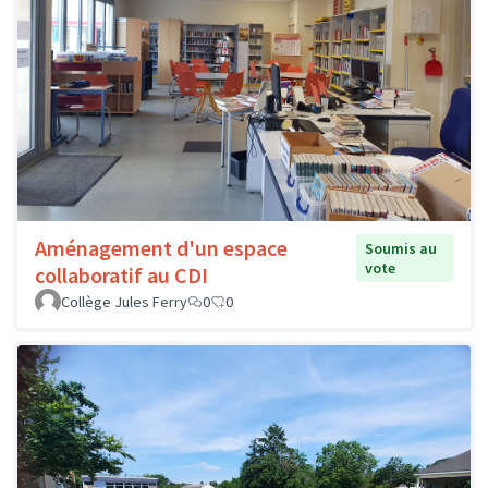
Aménagement d'un espace
Soumis au
vote
collaboratif au CDI
Collège Jules Ferry
0
0