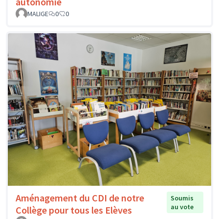
autonomie
MALIGE
0
0
Aménagement du CDI de notre
Soumis
au vote
Collège pour tous les Elèves