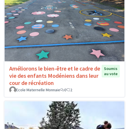
Améliorons le bien-être et le cadre de
Soumis
au vote
vie des enfants Modéniens dans leur
cour de récréation
Ecole Maternelle Monnaie
0
2