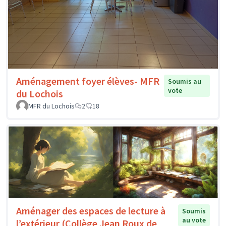
Aménagement foyer élèves- MFR
Soumis au
vote
du Lochois
MFR du Lochois
2
18
Aménager des espaces de lecture à
Soumis
au vote
l’extérieur (Collège Jean Roux de