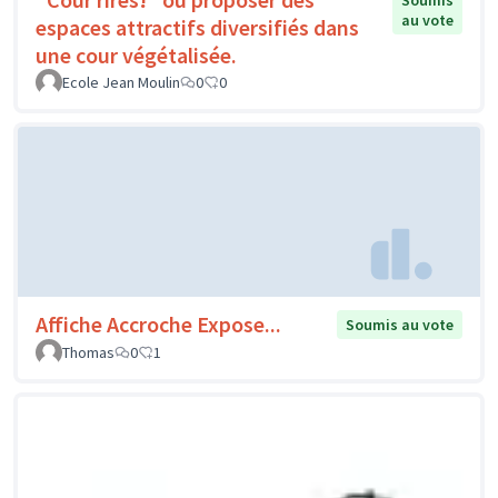
Soumis
au vote
espaces attractifs diversifiés dans
une cour végétalisée.
Ecole Jean Moulin
0
0
Affiche Accroche Expose...
Soumis au vote
Thomas
0
1