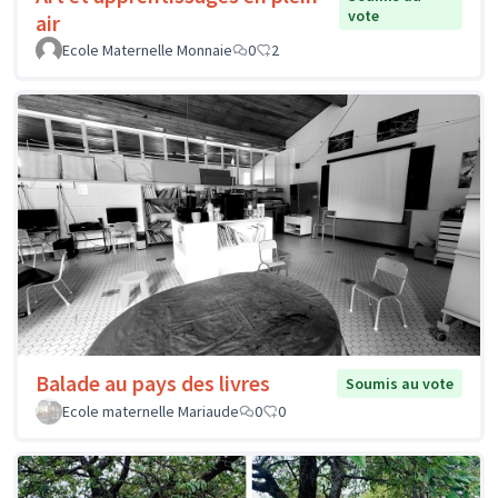
vote
air
Ecole Maternelle Monnaie
0
2
Balade au pays des livres
Soumis au vote
Ecole maternelle Mariaude
0
0