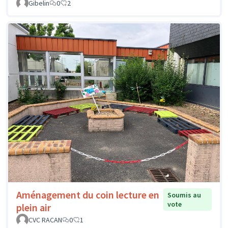
Gibelin
0
2
Aménagement du coin lecture en
Soumis au
vote
plein air
CVC RACAN
0
1