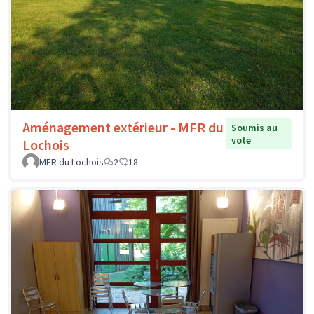
Aménagement extérieur - MFR du
Soumis au
vote
Lochois
MFR du Lochois
2
18