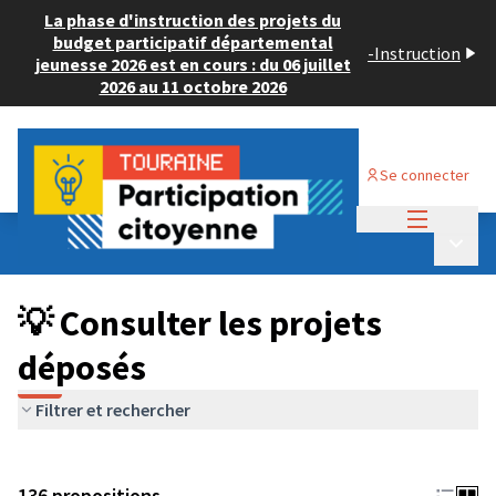
La phase d'instruction des projets du
budget participatif départemental
-
Instruction
jeunesse 2026 est en cours : du 06 juillet
2026 au 11 octobre 2026
Se connecter
Menu princi
Budget Participatif JEUNESSE 2024
/
Menu p
💡 Consulter les projets déposés
💡 Consulter les projets
déposés
Filtrer et rechercher
136 propositions