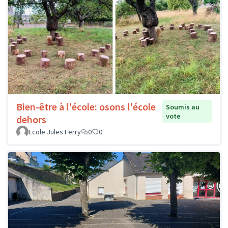
Bien-être à l'école: osons l'école
Soumis au
vote
dehors
Ecole Jules Ferry
0
0