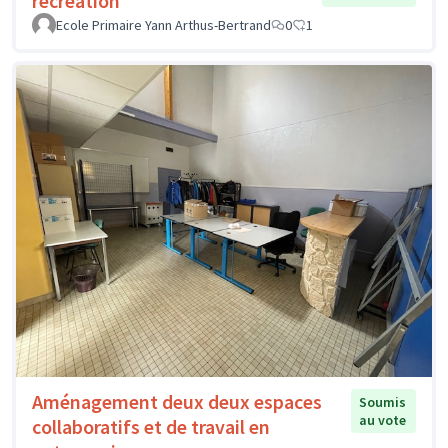
récréation
Ecole Primaire Yann Arthus-Bertrand
0
1
Aménagement deux deux espaces
Soumis
au vote
collaboratifs et de travail en