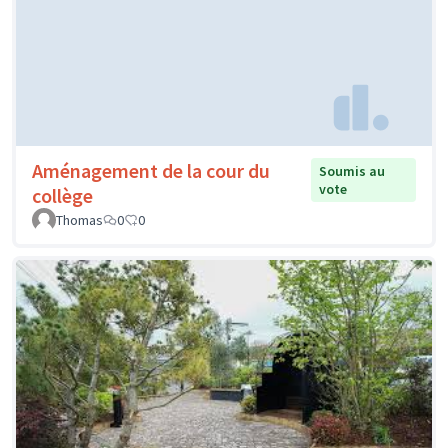
Aménagement de la cour du
Soumis au
vote
collège
Thomas
0
0