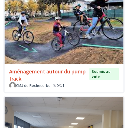
Aménagement autour du pump
Soumis au
vote
track
CMJ de Rochecorbon
0
1