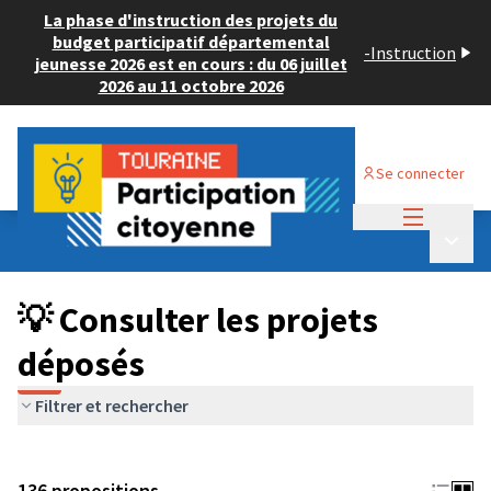
La phase d'instruction des projets du
budget participatif départemental
-
Instruction
jeunesse 2026 est en cours : du 06 juillet
2026 au 11 octobre 2026
Se connecter
Menu princi
Budget Participatif JEUNESSE 2024
/
Menu p
💡 Consulter les projets déposés
💡 Consulter les projets
déposés
Filtrer et rechercher
136 propositions