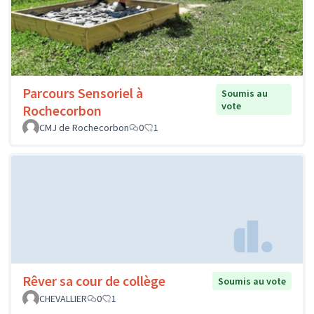
Parcours Sensoriel à
Soumis au
vote
Rochecorbon
CMJ de Rochecorbon
0
1
Rêver sa cour de collège
Soumis au vote
CHEVALLIER
0
1