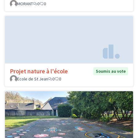
MORANT
0
0
Projet nature à l'école
Soumis au vote
Ecole de St Jean
0
0