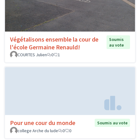
Végétalisons ensemble la cour de
Soumis
au vote
l'école Germaine Renauld!
COURTES Julien
0
1
Pour une cour du monde
Soumis au vote
college Arche du lude
0
0