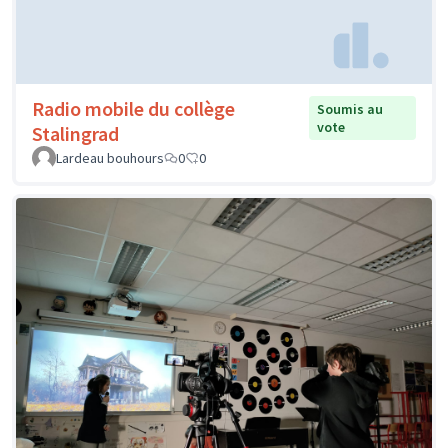
Radio mobile du collège
Soumis au
vote
Stalingrad
Lardeau bouhours
0
0