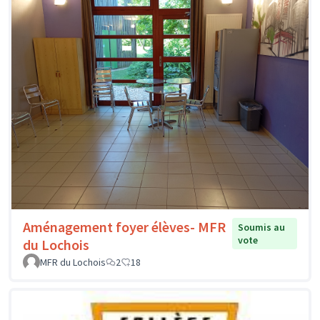
Aménagement foyer élèves- MFR
Soumis au
vote
du Lochois
MFR du Lochois
2
18