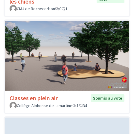
les chiens
CMJ de Rochecorbon
0
1
Classes en plein air
Soumis au vote
Collège Alphonse de Lamartine
1
34