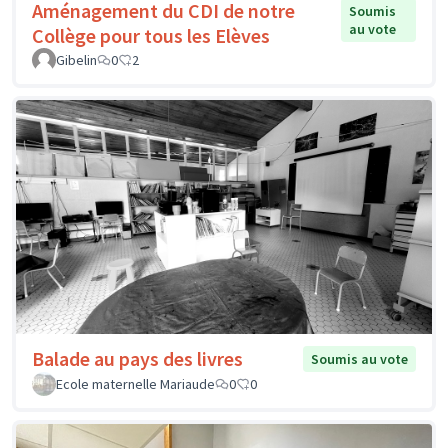
Aménagement du CDI de notre
Soumis
au vote
Collège pour tous les Elèves
Gibelin
0
2
Balade au pays des livres
Soumis au vote
Ecole maternelle Mariaude
0
0