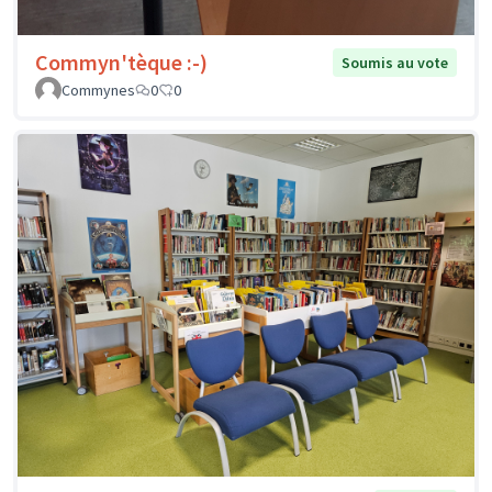
Commyn'tèque :-)
Soumis au vote
Commynes
0
0