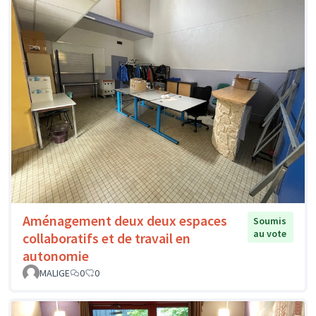
Aménagement deux deux espaces
Soumis
au vote
collaboratifs et de travail en
autonomie
MALIGE
0
0