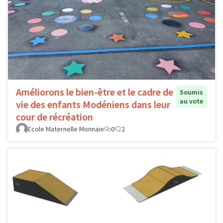
Améliorons le bien-être et le cadre de
Soumis
au vote
vie des enfants Modéniens dans leur
cour de récréation
Ecole Maternelle Monnaie
0
2