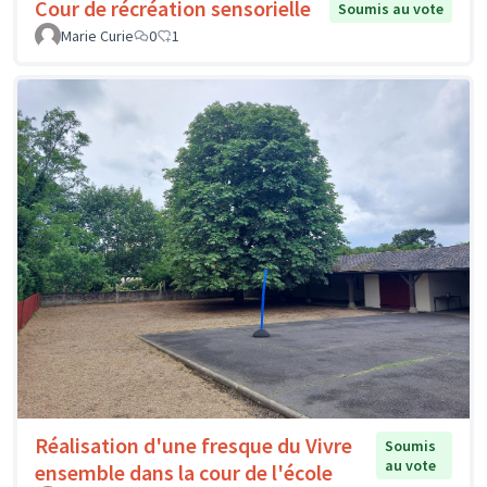
Cour de récréation sensorielle
Soumis au vote
Marie Curie
0
1
Réalisation d'une fresque du Vivre
Soumis
au vote
ensemble dans la cour de l'école