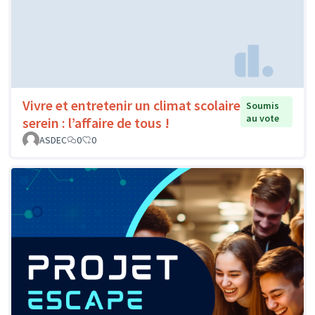
Vivre et entretenir un climat scolaire
Soumis
au vote
serein : l’affaire de tous !
ASDEC
0
0