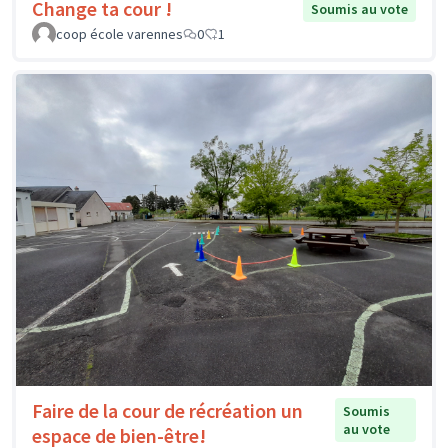
Change ta cour !
Soumis au vote
coop école varennes
0
1
Faire de la cour de récréation un
Soumis
au vote
espace de bien-être!