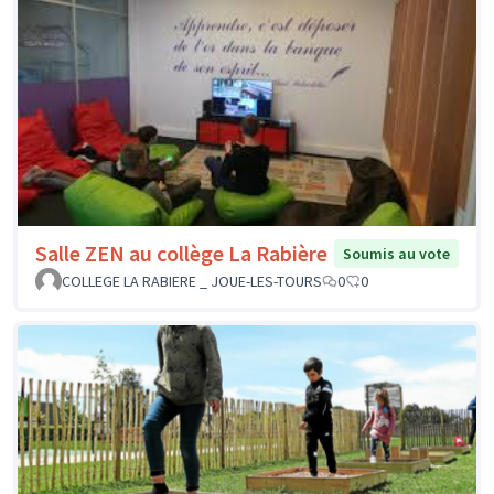
Salle ZEN au collège La Rabière
Soumis au vote
COLLEGE LA RABIERE _ JOUE-LES-TOURS
0
0