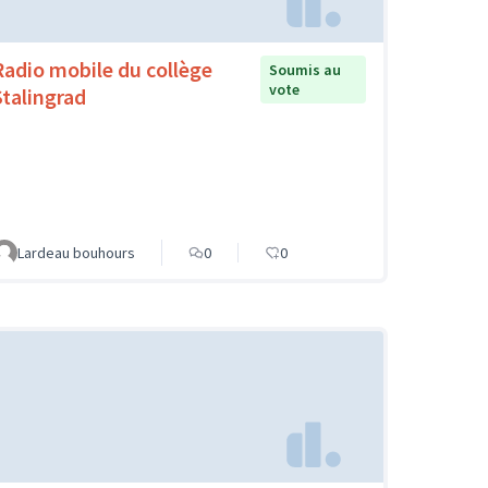
Radio mobile du collège
Soumis au
vote
Stalingrad
Lardeau bouhours
0
0