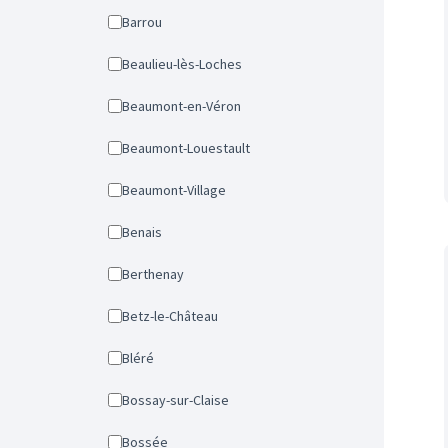
Barrou
Beaulieu-lès-Loches
Beaumont-en-Véron
Beaumont-Louestault
Beaumont-Village
Benais
Berthenay
Betz-le-Château
Bléré
Bossay-sur-Claise
Bossée