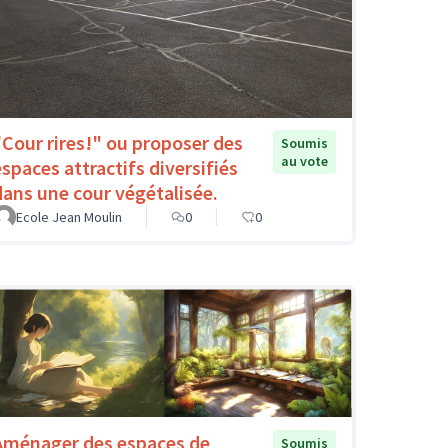
"Cour rires!" ou proposer des
Soumis
au vote
espaces attractifs diversifiés
dans une cour végétalisée.
Ecole Jean Moulin
0
0
Aménager des espaces de
Soumis