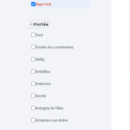
Rejected
Portée
Tout
Toutes les communes
Abilly
Ambillou
Amboise
Anché
Antogny-le-Tillac
Artannes-sur-Indre