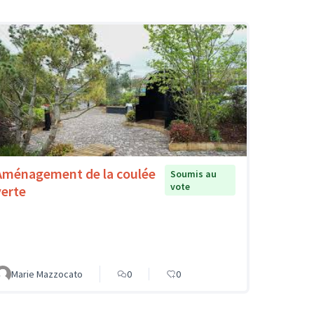
Aménagement de la coulée
Soumis au
vote
verte
Marie Mazzocato
0
0