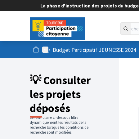
La phase d'instruction des projets du budget
Accueil
Menu principal
/
Budget Participatif JEUNESSE 2024
💡 Consulter
les projets
déposés
Le formulaire ci-dessous filtre
dynamiquement les résultats de la
recherche lorsque les conditions de
recherche sont modifiées.