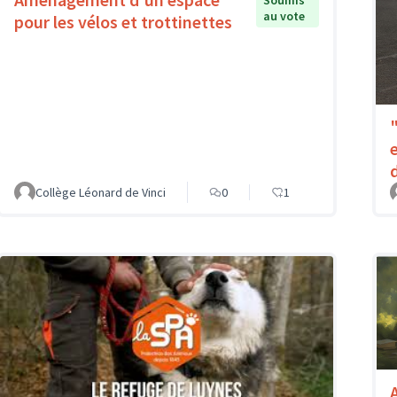
au vote
pour les vélos et trottinettes
Collège Léonard de Vinci
0
1