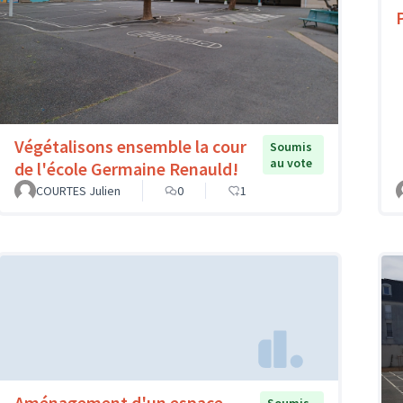
Végétalisons ensemble la cour
Soumis
au vote
de l'école Germaine Renauld!
COURTES Julien
0
1
Aménagement d'un espace
Soumis