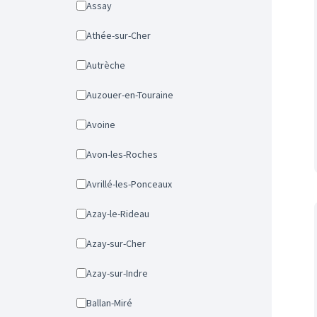
Assay
Athée-sur-Cher
Autrèche
Auzouer-en-Touraine
Avoine
Avon-les-Roches
Avrillé-les-Ponceaux
Azay-le-Rideau
Azay-sur-Cher
Azay-sur-Indre
Ballan-Miré