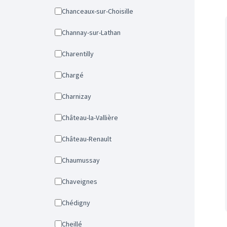
Chanceaux-sur-Choisille
Channay-sur-Lathan
Charentilly
Chargé
Charnizay
Château-la-Vallière
Château-Renault
Chaumussay
Chaveignes
Chédigny
Cheillé