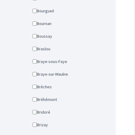
Bourgueil
Bournan
Boussay
Braslou
Braye-sous-Faye
Braye-sur-Maulne
Brèches
Bréhémont
Bridoré
Brizay