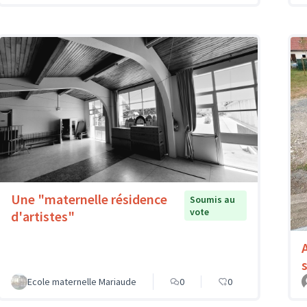
Une "maternelle résidence
Soumis au
vote
d'artistes"
Ecole maternelle Mariaude
0
0