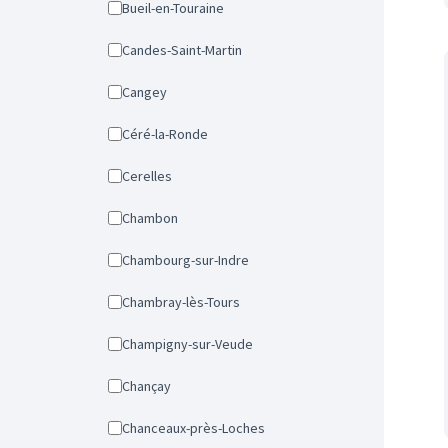
Bueil-en-Touraine
Candes-Saint-Martin
Cangey
Céré-la-Ronde
Cerelles
Chambon
Chambourg-sur-Indre
Chambray-lès-Tours
Champigny-sur-Veude
Chançay
Chanceaux-près-Loches