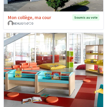
Mon collège, ma cour
Soumis au vote
NEHLIG
0
0