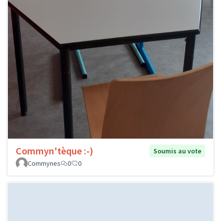
Commyn'tèque :-)
Soumis au vote
Commynes
0
0