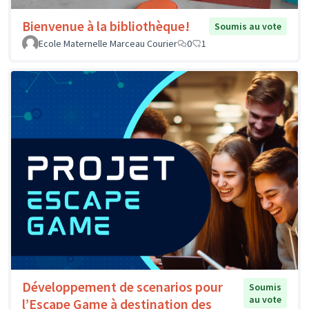
Bienvenue à la bibliothèque!
Soumis au vote
Ecole Maternelle Marceau Courier
0
1
Développement de scenarios pour
Soumis
au vote
l’Escape Game à destination des