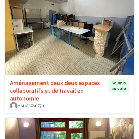
Aménagement deux deux espaces
Soumis
au vote
collaboratifs et de travail en
autonomie
MALIGE
0
0