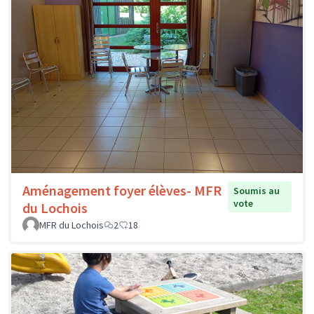
Aménagement foyer élèves- MFR
Soumis au
vote
du Lochois
MFR du Lochois
2
18