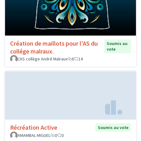
Création de maillots pour l'AS du
Soumis au
vote
collége malraux.
L'AS collège André Malraux
6
14
Récréation Active
Soumis au vote
AMAMBAL MIGUEL
0
0