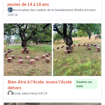
jeunes de 14 à 18 ans
Association des Cadets de la Gendarmerie d'Indre-et-Loire
0
0
Bien-être à l'école: osons l'école
Soumis au
vote
dehors
Ecole Jules Ferry
0
0