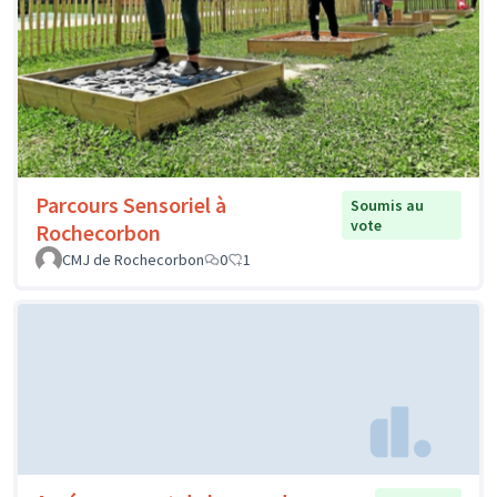
Parcours Sensoriel à
Soumis au
vote
Rochecorbon
CMJ de Rochecorbon
0
1