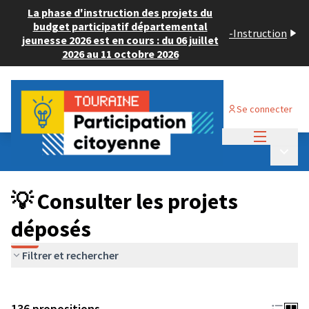
La phase d'instruction des projets du
budget participatif départemental
-
Instruction
jeunesse 2026 est en cours : du 06 juillet
2026 au 11 octobre 2026
Se connecter
Menu princi
Budget Participatif JEUNESSE 2024
/
Menu p
💡 Consulter les projets déposés
💡 Consulter les projets
déposés
Filtrer et rechercher
136 propositions