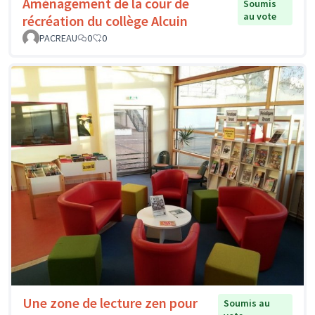
Aménagement de la cour de
Soumis
au vote
récréation du collège Alcuin
PACREAU
0
0
Une zone de lecture zen pour
Soumis au