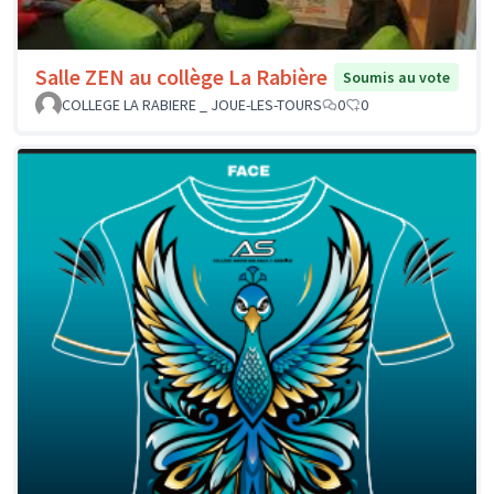
Salle ZEN au collège La Rabière
Soumis au vote
COLLEGE LA RABIERE _ JOUE-LES-TOURS
0
0