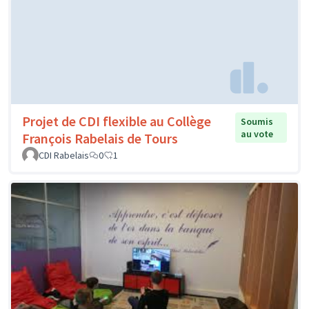
Projet de CDI flexible au Collège
Soumis
au vote
François Rabelais de Tours
CDI Rabelais
0
1