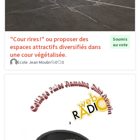
"Cour rires!" ou proposer des
Soumis
au vote
espaces attractifs diversifiés dans
une cour végétalisée.
Ecole Jean Moulin
0
0