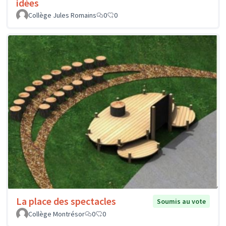
idées
Collège Jules Romains
0
0
La place des spectacles
Soumis au vote
Collège Montrésor
0
0