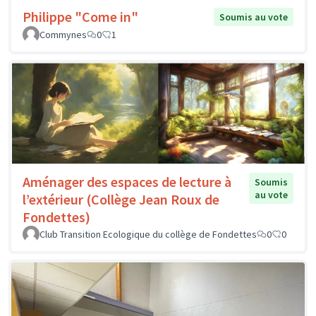
Philippe "Come in"
Soumis au vote
Commynes
0
1
Aménager des espaces de lecture à
Soumis
au vote
l’extérieur (Collège Jean Roux de
Fondettes)
Club Transition Ecologique du collège de Fondettes
0
0