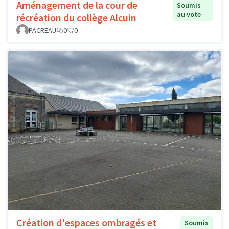
Aménagement de la cour de
Soumis
au vote
récréation du collège Alcuin
PACREAU
0
0
Création d'espaces ombragés et
Soumis