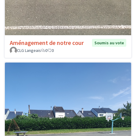
Aménagement de notre cour
Soumis au vote
CLG Langeais
0
0