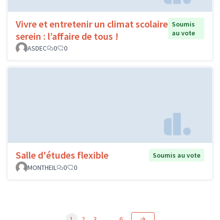
Vivre et entretenir un climat scolaire
Soumis
au vote
serein : l’affaire de tous !
ASDEC
0
0
Salle d'études flexible
Soumis au vote
MONTHEIL
0
0
1
2
3
…
6