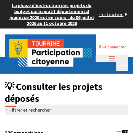
La phase d'instruction des projets du
budget participatif départemental
-
Instruction
jeunesse 2026 est en cours : du 06 juillet
2026 au 11 octobre 2026
Se connecter
Menu princi
Budget Participatif JEUNESSE 2024
/
Menu p
💡 Consulter les projets déposés
💡 Consulter les projets
déposés
Filtrer et rechercher
136 propositions