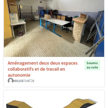
Aménagement deux deux espaces
Soumis
au vote
collaboratifs et de travail en
autonomie
MALIGE
0
0