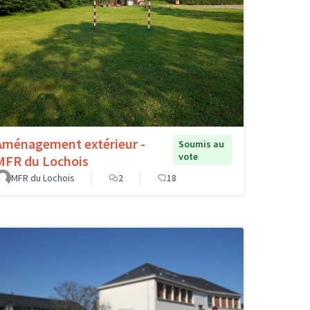
Aménagement extérieur -
Soumis au
vote
MFR du Lochois
MFR du Lochois
2
18