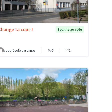
Change ta cour !
Soumis au vote
coop école varennes
0
1