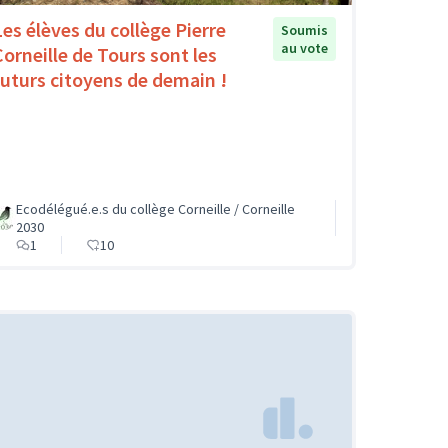
Les élèves du collège Pierre
Soumis
au vote
Corneille de Tours sont les
futurs citoyens de demain !
Ecodélégué.e.s du collège Corneille / Corneille
2030
1
10