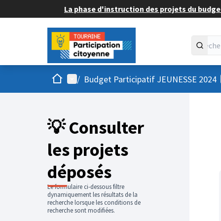
La phase d'instruction des projets du budget
Accueil
Menu principal
/
Budget Participatif JEUNESSE 2024
💡 Consulter
les projets
déposés
Le formulaire ci-dessous filtre
dynamiquement les résultats de la
recherche lorsque les conditions de
recherche sont modifiées.