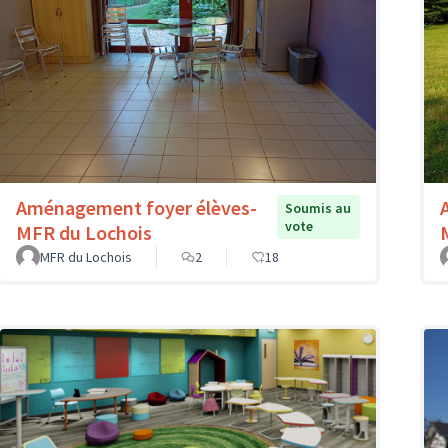
Aménagement foyer élèves-
Soumis au
vote
MFR du Lochois
MFR du Lochois
2
18