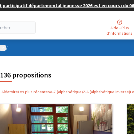
 participatif départemental jeunesse 2026 est en cours : du 06 
Aide - Plus
d'informations
Menu utilisateur
/
136 propositions
Aléatoire
Les plus récentes
A-Z (alphabétique)
Z-A (alphabétique inverse)
L