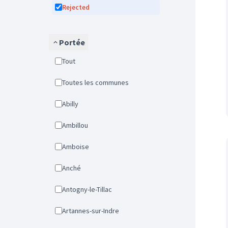
Rejected
Portée
Tout
Toutes les communes
Abilly
Ambillou
Amboise
Anché
Antogny-le-Tillac
Artannes-sur-Indre