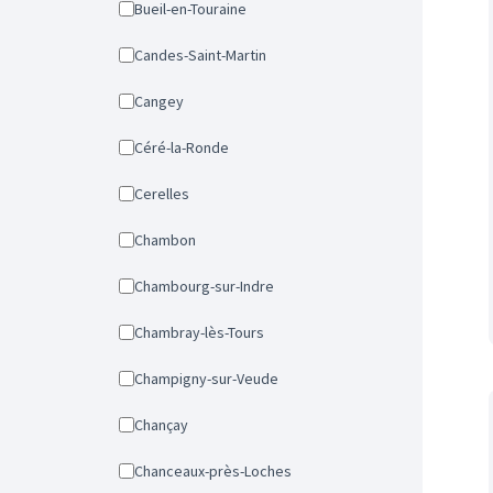
Bueil-en-Touraine
Candes-Saint-Martin
Cangey
Céré-la-Ronde
Cerelles
Chambon
Chambourg-sur-Indre
Chambray-lès-Tours
Champigny-sur-Veude
Chançay
Chanceaux-près-Loches