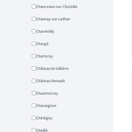
Chanceaux-sur-Choisille
Channay-sur-Lathan
Charentilly
Chargé
Charnizay
Château-la-Vallière
Château-Renault
Chaumussay
Chaveignes
Chédigny
Cheillé