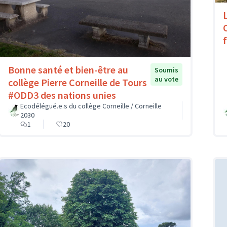
Bonne santé et bien-être au
Soumis
au vote
collège Pierre Corneille de Tours
#ODD3 des nations unies
Ecodélégué.e.s du collège Corneille / Corneille
2030
1
20