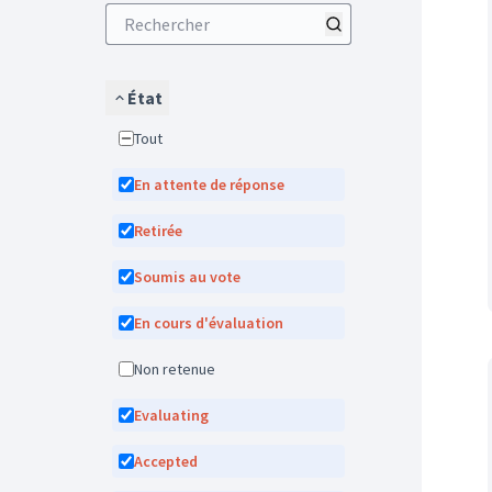
État
Tout
En attente de réponse
Retirée
Soumis au vote
En cours d'évaluation
Non retenue
Evaluating
Accepted