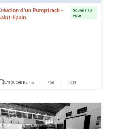
Création d'un Pumptrack -
Soumis au
vote
Saint-Epain
LATOUCHE Karine
6
28