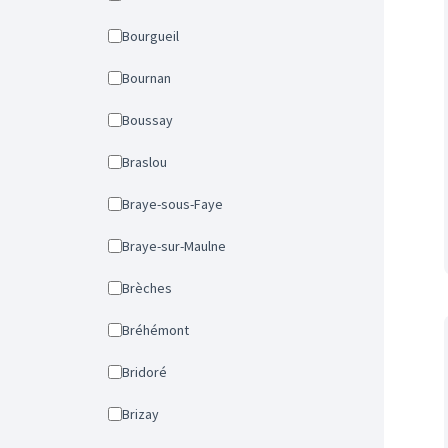
Bourgueil
Bournan
Boussay
Braslou
Braye-sous-Faye
Braye-sur-Maulne
Brèches
Bréhémont
Bridoré
Brizay