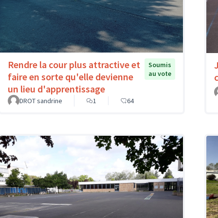
Rendre la cour plus attractive et
Soumis
au vote
faire en sorte qu'elle devienne
un lieu d'apprentissage
DROT sandrine
1
64