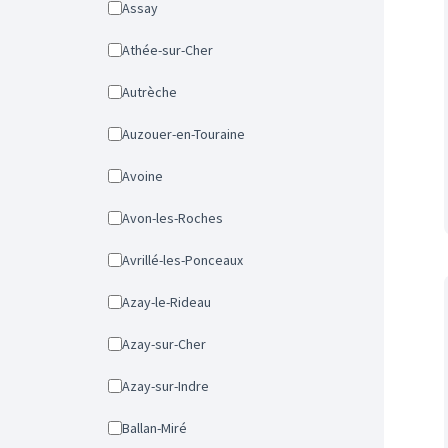
Assay
Athée-sur-Cher
Autrèche
Auzouer-en-Touraine
Avoine
Avon-les-Roches
Avrillé-les-Ponceaux
Azay-le-Rideau
Azay-sur-Cher
Azay-sur-Indre
Ballan-Miré