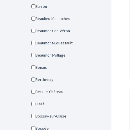
Barrou
Beaulieu-lès-Loches
Beaumont-en-Véron
Beaumont-Louestault
Beaumont-Village
Benais
Berthenay
Betz-le-Château
Bléré
Bossay-sur-Claise
Bossée