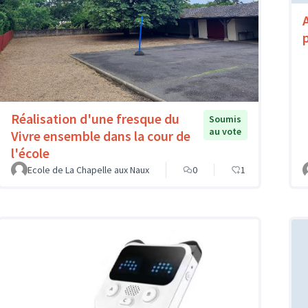
Réalisation d'une fresque du
Soumis
au vote
Vivre ensemble dans la cour de
l'école
Ecole de La Chapelle aux Naux
0
1