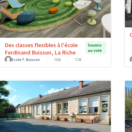
Des classes flexibles à l'école
Soumis
au vote
Ferdinand Buisson, La Riche
Ecole F. Buisson
0
0