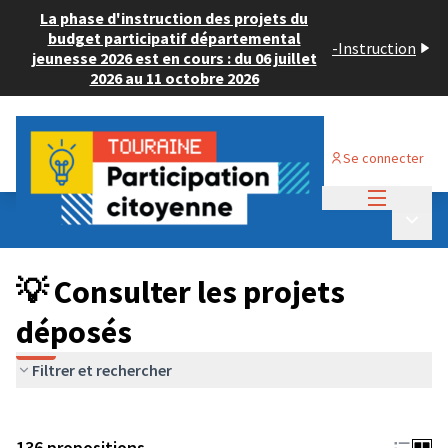
La phase d'instruction des projets du
budget participatif départemental
-
Instruction
jeunesse 2026 est en cours : du 06 juillet
2026 au 11 octobre 2026
Se connecter
Menu princi
Budget Participatif JEUNESSE 2024
/
Menu p
💡 Consulter les projets déposés
💡 Consulter les projets
déposés
Filtrer et rechercher
136 propositions