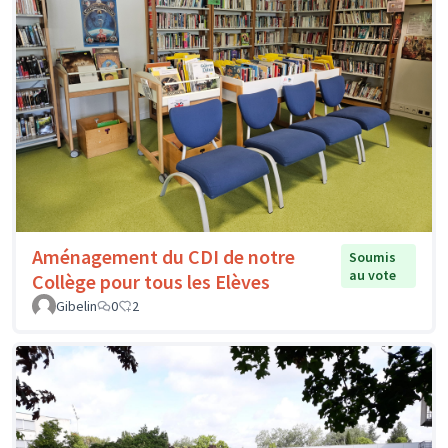
Aménagement du CDI de notre
Soumis
au vote
Collège pour tous les Elèves
Gibelin
0
2