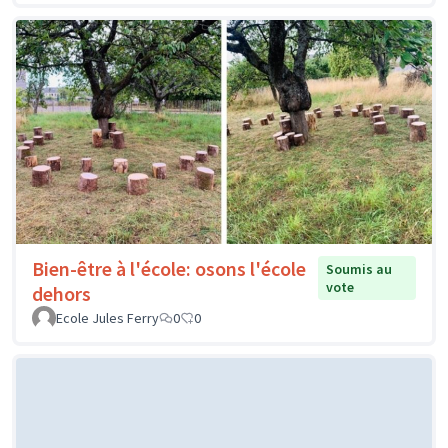
Bien-être à l'école: osons l'école
Soumis au
vote
dehors
Ecole Jules Ferry
0
0