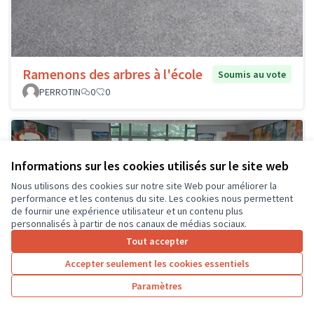
Ramenons des arbres à l'école
Soumis au vote
PERROTIN
0
0
Informations sur les cookies utilisés sur le site web
Nous utilisons des cookies sur notre site Web pour améliorer la
performance et les contenus du site. Les cookies nous permettent
de fournir une expérience utilisateur et un contenu plus
personnalisés à partir de nos canaux de médias sociaux.
Tout accepter
Accepter seulement les cookies essentiels
ChallENGE : le hall change !
Soumis au vote
Paramètres
Isabelle Lasneau
0
0