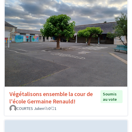
Végétalisons ensemble la cour de
Soumis
au vote
l'école Germaine Renauld!
COURTES Julien
0
1