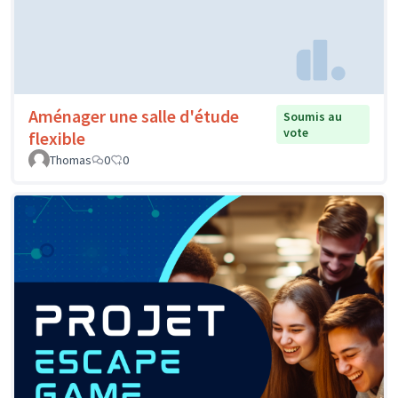
Aménager une salle d'étude
Soumis au
vote
flexible
Thomas
0
0