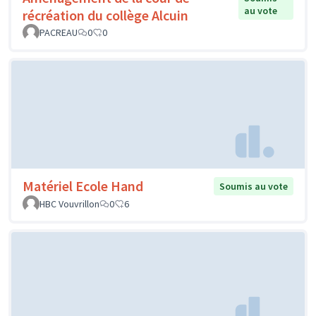
au vote
récréation du collège Alcuin
PACREAU
0
0
Matériel Ecole Hand
Soumis au vote
HBC Vouvrillon
0
6