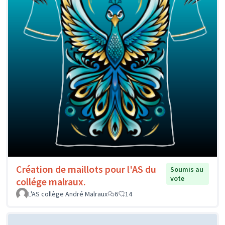
Création de maillots pour l'AS du
Soumis au
vote
collége malraux.
L'AS collège André Malraux
6
14