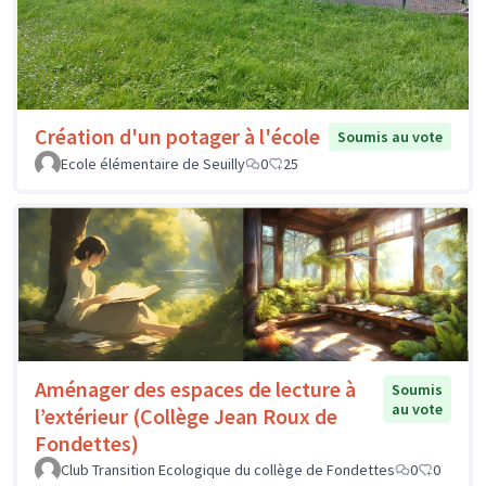
Création d'un potager à l'école
Soumis au vote
Ecole élémentaire de Seuilly
0
25
Aménager des espaces de lecture à
Soumis
au vote
l’extérieur (Collège Jean Roux de
Fondettes)
Club Transition Ecologique du collège de Fondettes
0
0