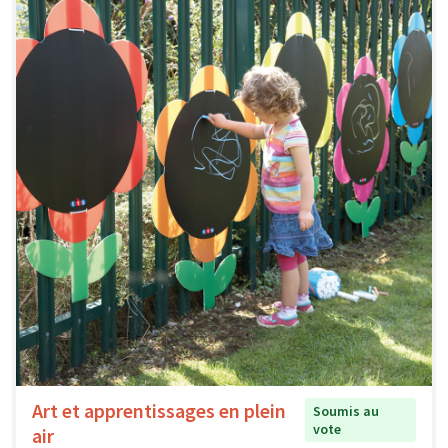
Art et apprentissages en plein
Soumis au
vote
air