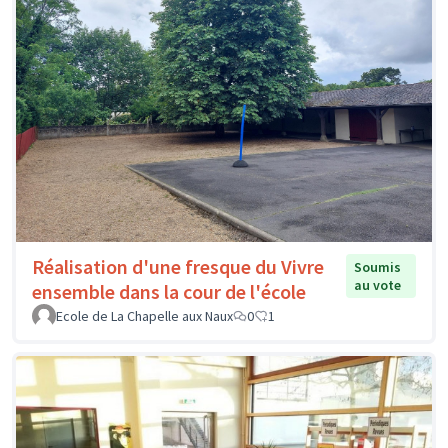
Réalisation d'une fresque du Vivre
Soumis
au vote
ensemble dans la cour de l'école
Ecole de La Chapelle aux Naux
0
1