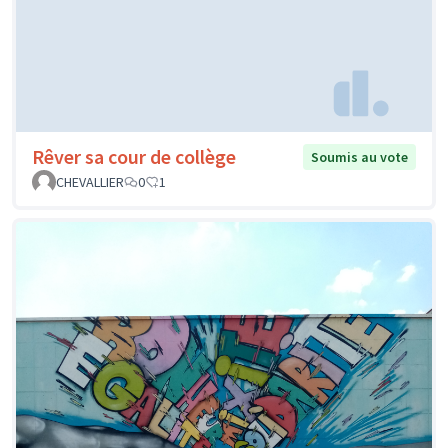
Rêver sa cour de collège
Soumis au vote
CHEVALLIER
0
1