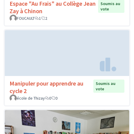
Espace "Au Frais" au Collège Jean
Soumis au
vote
Zay à Chinon
FOUCAULT
1
2
Manipuler pour apprendre au
Soumis au
vote
cycle 2
école de Thizay
0
0