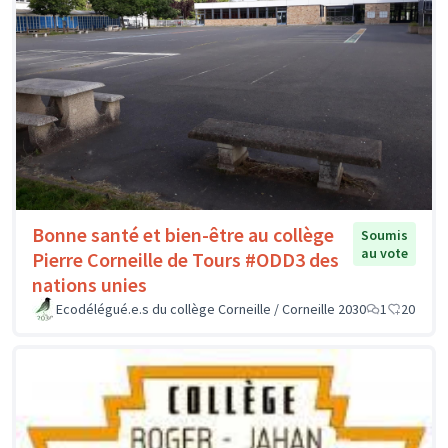
Bonne santé et bien-être au collège
Soumis
au vote
Pierre Corneille de Tours #ODD3 des
nations unies
Ecodélégué.e.s du collège Corneille / Corneille 2030
1
20