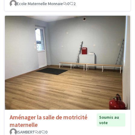
Ecole Maternelle Monnaie
0
2
Aménager la salle de motricité
Soumis au
vote
maternelle
ISAMBERT
0
0