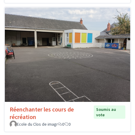
Réenchanter les cours de
Soumis au
vote
récréation
Ecole du Clos de imagr
0
0