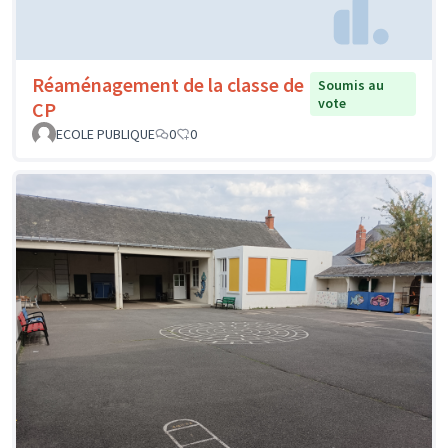
Réaménagement de la classe de
Soumis au
vote
CP
ECOLE PUBLIQUE
0
0