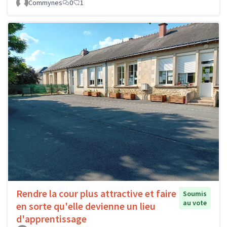
Commynes
0
1
Rendre la cour plus attractive et faire
Soumis
au vote
en sorte qu'elle devienne un lieu
d'apprentissage