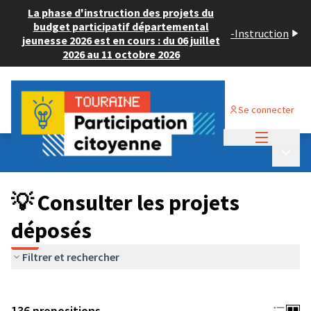
La phase d'instruction des projets du
budget participatif départemental
-
Instruction
jeunesse 2026 est en cours : du 06 juillet
2026 au 11 octobre 2026
Se connecter
Menu princi
Budget Participatif JEUNESSE 2024
/
Menu p
💡 Consulter les projets déposés
💡 Consulter les projets
déposés
Filtrer et rechercher
136 propositions