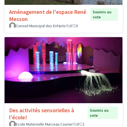
Aménagement de l'espace René
Soumis au
vote
Messon
Conseil Municipal des Enfants
0
0
Des activités sensorielles à
Soumis au
vote
l'école!
Ecole Maternelle Marceau Courier
0
1