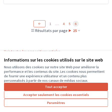
1
…
4
5
6
Résultats par page :
25
Voir toutes les propositions retirées
Informations sur les cookies utilisés sur le site web
Nous utilisons des cookies sur notre site Web pour améliorer la
Conditions d'utilisation
performance et les contenus du site. Les cookies nous permettent
Paramètres des cookies
de fournir une expérience utilisateur et un contenu plus
CD37 sur X
CD37 sur Facebook
CD37 sur Instagram
CD37 sur YouTube
personnalisés à partir de nos canaux de médias sociaux.
(Lien externe)
(Lien externe)
(Lien externe)
(Lien externe)
Tout accepter
Accepter seulement les cookies essentiels
Licence Cre
(Lien extern
Paramètres
(Lien externe)
Site réalisé grâce au
logiciel libre Decidim
.
(Lien externe)