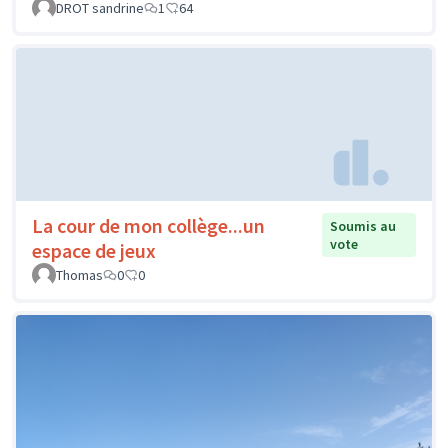
DROT sandrine
1
64
La cour de mon collège...un
Soumis au
vote
espace de jeux
Thomas
0
0