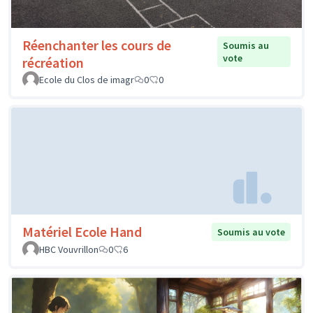
Réenchanter les cours de
Soumis au
vote
récréation
Ecole du Clos de imagr
0
0
Matériel Ecole Hand
Soumis au vote
HBC Vouvrillon
0
6