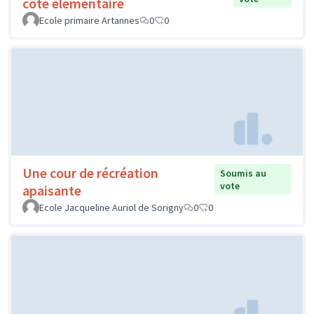
côté élémentaire
Ecole primaire Artannes
0
0
Une cour de récréation
Soumis au
vote
apaisante
Ecole Jacqueline Auriol de Sorigny
0
0