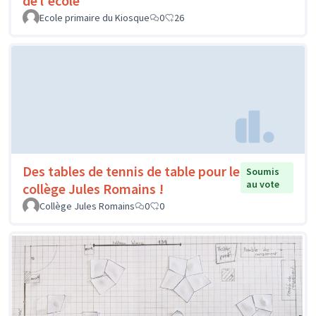
de l'école
Ecole primaire du Kiosque
0
26
Des tables de tennis de table pour le
Soumis
au vote
collège Jules Romains !
Collège Jules Romains
0
0