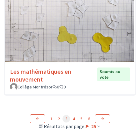
Les mathématiques en
Soumis au
vote
mouvement
Collège Montrésor
0
0
1
2
3
4
5
6
Résultats par page :
25