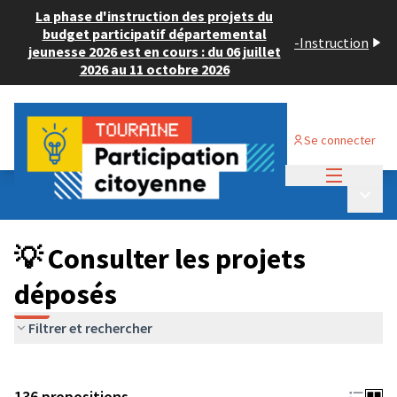
La phase d'instruction des projets du
budget participatif départemental
-
Instruction
jeunesse 2026 est en cours : du 06 juillet
2026 au 11 octobre 2026
Se connecter
Menu princi
Budget Participatif JEUNESSE 2024
/
Menu p
💡 Consulter les projets déposés
💡 Consulter les projets
déposés
Filtrer et rechercher
136 propositions