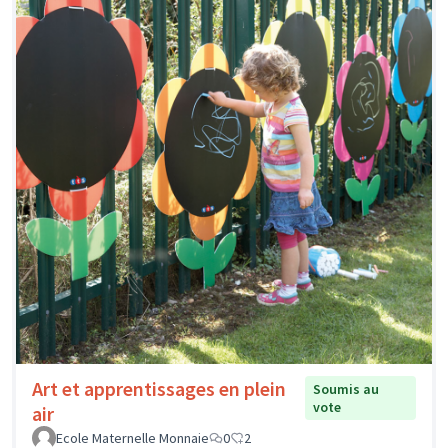
Art et apprentissages en plein
Soumis au
vote
air
Ecole Maternelle Monnaie
0
2