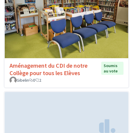
Aménagement du CDI de notre
Soumis
au vote
Collège pour tous les Elèves
Gibelin
0
2