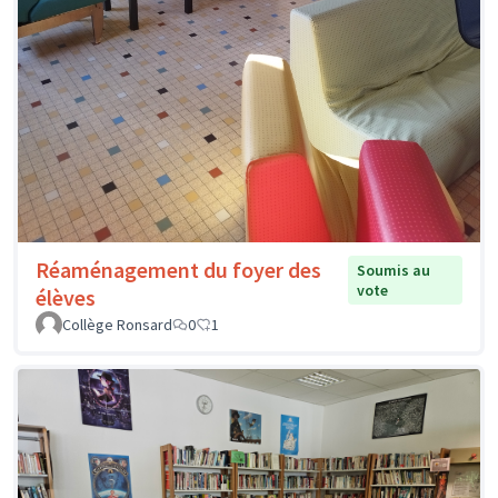
Réaménagement du foyer des
Soumis au
vote
élèves
Collège Ronsard
0
1