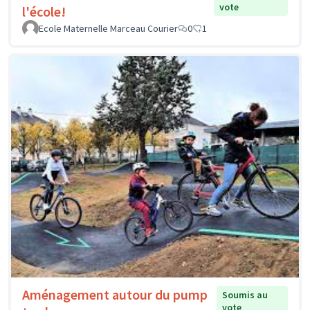
vote
l'école!
Ecole Maternelle Marceau Courier
0
1
Aménagement autour du pump
Soumis au
vote