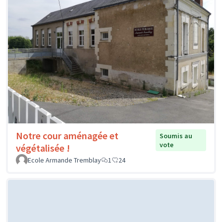
Notre cour aménagée et
Soumis au
vote
végétalisée !
Ecole Armande Tremblay
1
24