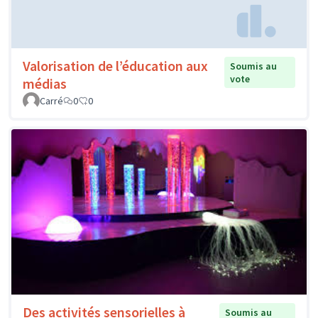
Valorisation de l’éducation aux
Soumis au
vote
médias
Carré
0
0
Des activités sensorielles à
Soumis au