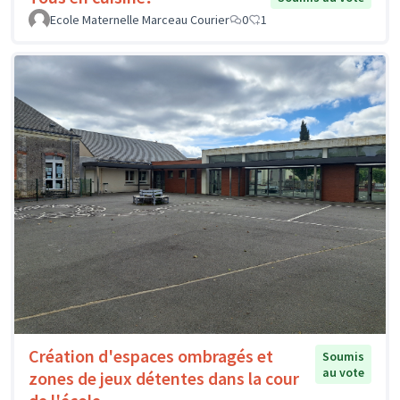
Ecole Maternelle Marceau Courier
0
1
Création d'espaces ombragés et
Soumis
au vote
zones de jeux détentes dans la cour