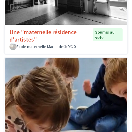
Une "maternelle résidence
Soumis au
vote
d'artistes"
Ecole maternelle Mariaude
0
0