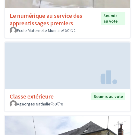
Le numérique au service des
Soumis
au vote
apprentissages premiers
Ecole Maternelle Monnaie
0
2
Classe extérieure
Soumis au vote
Ageorges Nathalie
0
0