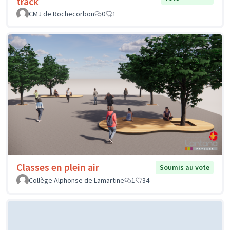
track
CMJ de Rochecorbon
0
1
Classes en plein air
Soumis au vote
Collège Alphonse de Lamartine
1
34