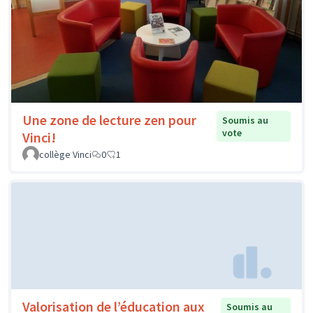
Une zone de lecture zen pour
Soumis au
vote
Vinci!
collège Vinci
0
1
Valorisation de l’éducation aux
Soumis au