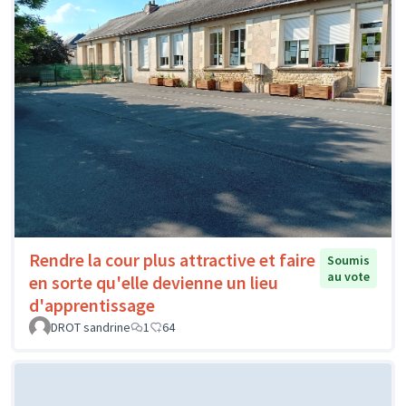
Rendre la cour plus attractive et faire
Soumis
au vote
en sorte qu'elle devienne un lieu
d'apprentissage
DROT sandrine
1
64