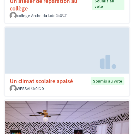
Un atelier de réparation au
Soumis au
vote
collège
college Arche du lude
0
1
Un climat scolaire apaisé
Soumis au vote
WESSAL
0
0