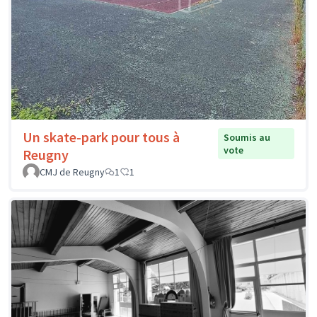
Un skate-park pour tous à
Soumis au
vote
Reugny
CMJ de Reugny
1
1