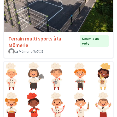
Terrain multi sports à la
Soumis au
vote
Mômerie
La Mômerie
0
1