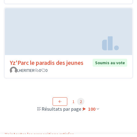
Yz'Parc le paradis des jeunes
Soumis au vote
LHERITIER
0
0
1
2
Résultats par page :
100
Voir toutes les propositions retirées