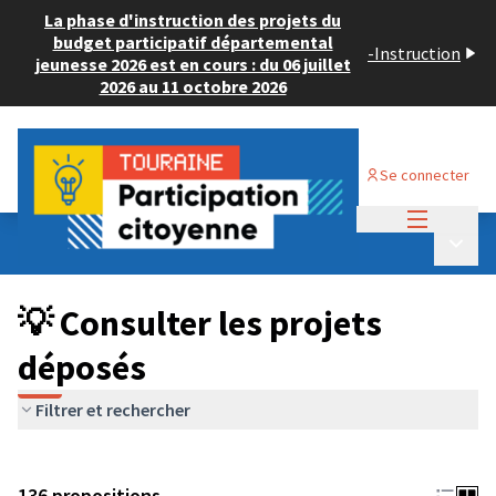
La phase d'instruction des projets du
budget participatif départemental
-
Instruction
jeunesse 2026 est en cours : du 06 juillet
2026 au 11 octobre 2026
Se connecter
Menu princi
Budget Participatif JEUNESSE 2024
/
Menu p
💡 Consulter les projets déposés
💡 Consulter les projets
déposés
Filtrer et rechercher
136 propositions