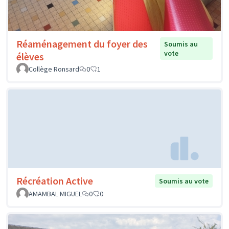
Réaménagement du foyer des
Soumis au
vote
élèves
Collège Ronsard
0
1
Récréation Active
Soumis au vote
AMAMBAL MIGUEL
0
0