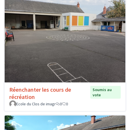
Réenchanter les cours de
Soumis au
vote
récréation
Ecole du Clos de imagr
0
0