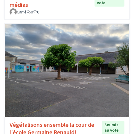
vote
médias
Carré
0
0
Végétalisons ensemble la cour de
Soumis
au vote
l'école Germaine Renauld!