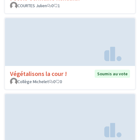
COURTES Julien
0
1
Végétalisons la cour !
Soumis au vote
Collège Michelet
0
0