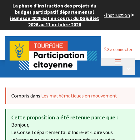
La phase d'instruction des projets du
budget participatif départemental
-
Instruction
jeunesse 2026 est en cours : du 06 juillet
2026 au 11 octobre 2026
Se connecter
Menu princi
Budget Participatif JEUNESSE 2024
/
Menu p
💡 Consulter les projets déposés
Compris dans
Les mathématiques en mouvement
Cette proposition a été retenue parce que :
Bonjour,
Le Conseil départemental d’Indre-et-Loire vous
informe que votre projet sera soumis au vote des