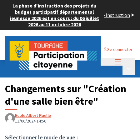
La phase d'instruction des projets du
budget participatif départemental
-
Instruction
jeunesse 2026 est en cours : du 06 juillet
2026 au 11 octobre 2026
Se connecter
Menu princi
Budget Participatif JEUNESSE 2024
/
Menu p
💡 Consulter les projets déposés
Changements sur "Création
d'une salle bien être"
Ecole Albert Ruelle
11/06/2024 14:56
Sélectionner le mode de vue :