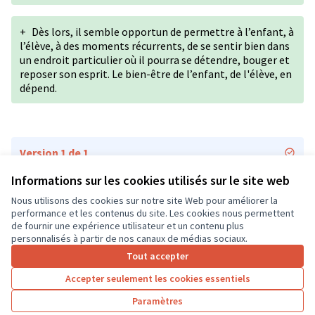
+
Dès lors, il semble opportun de permettre à l’enfant, à
l’élève, à des moments récurrents, de se sentir bien dans
un endroit particulier où il pourra se détendre, bouger et
reposer son esprit. Le bien-être de l’enfant, de l'élève, en
dépend.
Version 1 de 1
Informations sur les cookies utilisés sur le site web
Nous utilisons des cookies sur notre site Web pour améliorer la
Conditions d'utilisation
performance et les contenus du site. Les cookies nous permettent
Paramètres des cookies
de fournir une expérience utilisateur et un contenu plus
CD37 sur X
CD37 sur Facebook
CD37 sur Instagram
CD37 sur YouTube
personnalisés à partir de nos canaux de médias sociaux.
(Lien externe)
(Lien externe)
(Lien externe)
(Lien externe)
Tout accepter
Accepter seulement les cookies essentiels
Licence Cre
(Lien extern
Paramètres
(Lien externe)
Site réalisé grâce au
logiciel libre Decidim
.