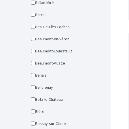
Ballan-Miré
Barrou
Beaulieu-lès-Loches
Beaumont-en-Véron
Beaumont-Louestault
Beaumont-Village
Benais
Berthenay
Betz-le-Château
Bléré
Bossay-sur-Claise