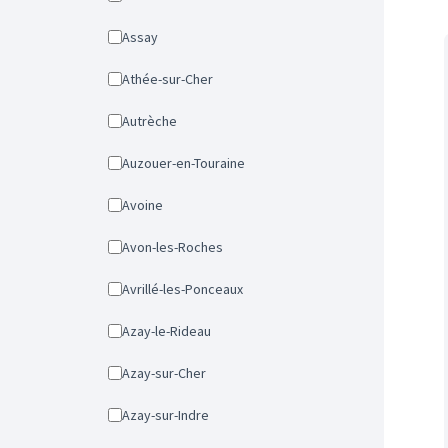
Assay
Athée-sur-Cher
Autrèche
Auzouer-en-Touraine
Avoine
Avon-les-Roches
Avrillé-les-Ponceaux
Azay-le-Rideau
Azay-sur-Cher
Azay-sur-Indre