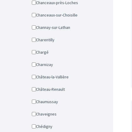
Chanceaux-près-Loches
Chanceaux-sur-Choisille
Channay-sur-Lathan
Charentilly
Chargé
Charnizay
Château-la-Vallière
Château-Renault
Chaumussay
Chaveignes
Chédigny