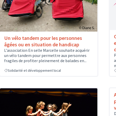
Un vélo tandem pour les personnes
âgées ou en situation de handicap
L'association En selle Marcelle souhaite acquérir
P
un vélo tandem pour permettre aux personnes
a
fragiles de profiter pleinement de balades en...
n
Solidarité et développement local
D