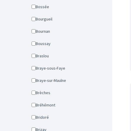
Bossée
Bourgueil
Bournan
Boussay
Braslou
Braye-sous-Faye
Braye-sur-Maulne
Brèches
Bréhémont
Bridoré
Brizay