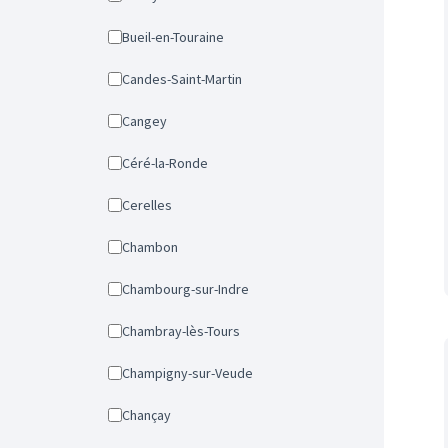
Bueil-en-Touraine
Candes-Saint-Martin
Cangey
Céré-la-Ronde
Cerelles
Chambon
Chambourg-sur-Indre
Chambray-lès-Tours
Champigny-sur-Veude
Chançay