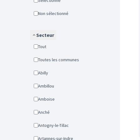
Sélectionné
Non sélectionné
Secteur
Tout
Toutes les communes
Abilly
Ambillou
Amboise
Anché
Antogny-le-Tillac
Artannes-sur-Indre