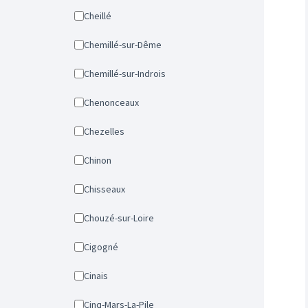
Cheillé
Chemillé-sur-Dême
Chemillé-sur-Indrois
Chenonceaux
Chezelles
Chinon
Chisseaux
Chouzé-sur-Loire
Cigogné
Cinais
Cinq-Mars-La-Pile