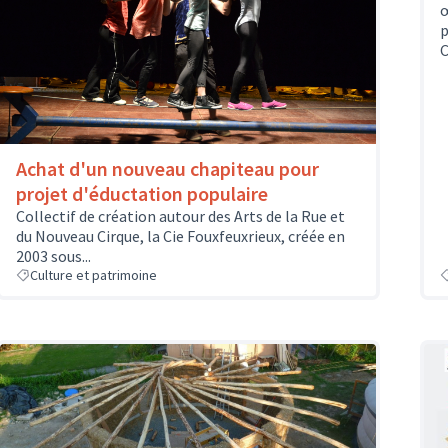
œ
p
C
Achat d'un nouveau chapiteau pour
projet d'éductation populaire
Collectif de création autour des Arts de la Rue et
du Nouveau Cirque, la Cie Fouxfeuxrieux, créée en
2003 sous...
Culture et patrimoine