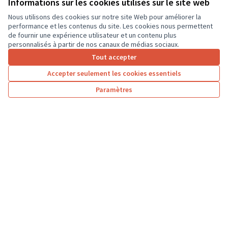
Informations sur les cookies utilisés sur le site web
revêtement...
Solidarité et développement local
Saint-Épain
Nous utilisons des cookies sur notre site Web pour améliorer la
performance et les contenus du site. Les cookies nous permettent
de fournir une expérience utilisateur et un contenu plus
personnalisés à partir de nos canaux de médias sociaux.
Tout accepter
1
2
3
4
Accepter seulement les cookies essentiels
Résultats par page :
50
Paramètres