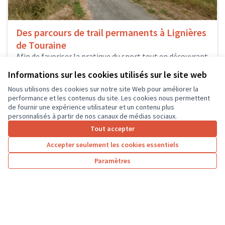
Des parcours de trail permanents à Lignières
de Touraine
Afin de favoriser la pratique du sport tout en découvrant
les richesses patrimoniales de la Commune de
Informations sur les cookies utilisés sur le site web
Lignières-de-Touraine, 3 parcours...
Sport
Lignières-de-Touraine
Nous utilisons des cookies sur notre site Web pour améliorer la
performance et les contenus du site. Les cookies nous permettent
de fournir une expérience utilisateur et un contenu plus
personnalisés à partir de nos canaux de médias sociaux.
Tout accepter
1
2
3
4
Accepter seulement les cookies essentiels
Résultats par page :
100
Paramètres